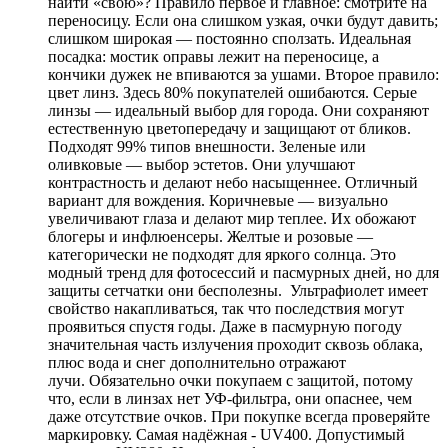
найти «свою»? Правило первое и главное: смотрите на
переносицу. Если она слишком узкая, очки будут давить;
слишком широкая — постоянно сползать. Идеальная
посадка: мостик оправы лежит на переносице, а
кончики дужек не впиваются за ушами. Второе правило:
цвет линз. Здесь 80% покупателей ошибаются. Серые
линзы — идеальный выбор для города. Они сохраняют
естественную цветопередачу и защищают от бликов.
Подходят 99% типов внешности. Зеленые или
оливковые — выбор эстетов. Они улучшают
контрастность и делают небо насыщеннее. Отличный
вариант для вождения. Коричневые — визуально
увеличивают глаза и делают мир теплее. Их обожают
блогеры и инфлюенсеры. Желтые и розовые —
категорически не подходят для яркого солнца. Это
модный тренд для фотосессий и пасмурных дней, но для
защиты сетчатки они бесполезны. Ультрафиолет имеет
свойство накапливаться, так что последствия могут
проявиться спустя годы. Даже в пасмурную погоду
значительная часть излучения проходит сквозь облака,
плюс вода и снег дополнительно отражают
лучи. Обязательно очки покупаем с защитой, потому
что, если в линзах нет УФ-фильтра, они опаснее, чем
даже отсутствие очков. При покупке всегда проверяйте
маркировку. Самая надёжная - UV400. Допустимый