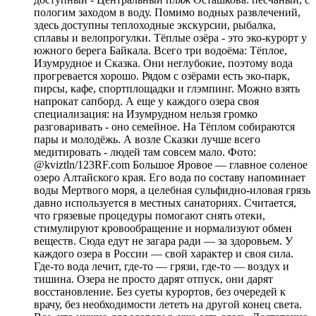
пологим заходом в воду. Помимо водных развлечений,
здесь доступны теплоходные экскурсии, рыбалка,
сплавы и велопрогулки. Тёплые озёра - это эко-курорт у
южного берега Байкала. Всего три водоёма: Тёплое,
Изумрудное и Сказка. Они неглубокие, поэтому вода
прогревается хорошо. Рядом с озёрами есть эко-парк,
пирсы, кафе, спортплощадки и глэмпинг. Можно взять
напрокат сапборд. А еще у каждого озера своя
специализация: на Изумрудном нельзя громко
разговаривать - оно семейное. На Тёплом собираются
пары и молодёжь. А возле Сказки лучше всего
медитировать - людей там совсем мало. Фото:
@kviztln/123RF.com Большое Яровое — главное соленое
озеро Алтайского края. Его вода по составу напоминает
воды Мертвого моря, а целебная сульфидно-иловая грязь
давно используется в местных санаториях. Считается,
что грязевые процедуры помогают снять отеки,
стимулируют кровообращение и нормализуют обмен
веществ. Сюда едут не загара ради — за здоровьем. У
каждого озера в России — свой характер и своя сила.
Где-то вода лечит, где-то — грязи, где-то — воздух и
тишина. Озера не просто дарят отпуск, они дарят
восстановление. Без суеты курортов, без очередей к
врачу, без необходимости лететь на другой конец света.