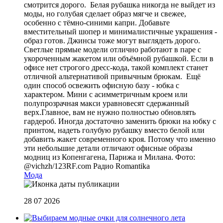
смотрится дорого. Белая рубашка никогда не выйдет из
моды, но голубая сделает образ мягче и свежее,
особенно с тёмно-синими капри. Добавьте
вместительный шопер и минималистичные украшения -
образ готов. Джинсы тоже могут выглядеть дорого.
Светлые прямые модели отлично работают в паре с
укороченным жакетом или объёмной рубашкой. Если в
офисе нет строгого дресс-кода, такой комплект станет
отличной альтернативой привычным брюкам. Ещё
один способ освежить офисную базу - юбка с
характером. Мини с асимметричным кроем или
полупрозрачная макси уравновесят сдержанный
верх.Главное, вам не нужно полностью обновлять
гардероб. Иногда достаточно заменить брюки на юбку с
принтом, надеть голубую рубашку вместо белой или
добавить жакет современного кроя. Потому что именно
эти небольшие детали отличают офисные образы
модниц из Копенгагена, Парижа и Милана. Фото:
@vichzh/123RF.com
Радио Romantika
Мода
28 07 2026