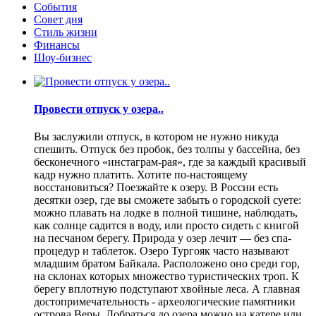
События
Совет дня
Стиль жизни
Финансы
Шоу-бизнес
Провести отпуск у озера..
Вы заслужили отпуск, в котором не нужно никуда
спешить. Отпуск без пробок, без толпы у бассейна, без
бесконечного «инстаграм-рая», где за каждый красивый
кадр нужно платить. Хотите по-настоящему
восстановиться? Поезжайте к озеру. В России есть
десятки озер, где вы сможете забыть о городской суете:
можно плавать на лодке в полной тишине, наблюдать,
как солнце садится в воду, или просто сидеть с книгой
на песчаном берегу. Природа у озер лечит — без спа-
процедур и таблеток. Озеро Тургояк часто называют
младшим братом Байкала. Расположено оно среди гор,
на склонах которых множество туристических троп. К
берегу вплотную подступают хвойные леса. А главная
достопримечательность - археологические памятники
острова Веры. Добраться до озера можно на катере или