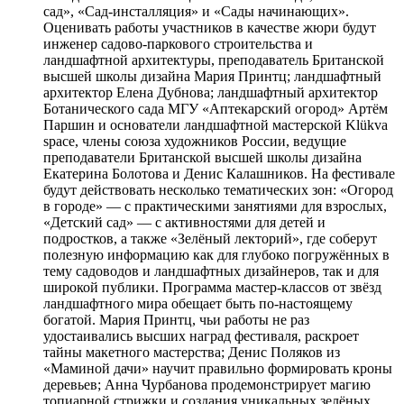
сад», «Сад-инсталляция» и «Сады начинающих».
Оценивать работы участников в качестве жюри будут
инженер садово-паркового строительства и
ландшафтной архитектуры, преподаватель Британской
высшей школы дизайна Мария Принтц; ландшафтный
архитектор Елена Дубнова; ландшафтный архитектор
Ботанического сада МГУ «Аптекарский огород» Артём
Паршин и основатели ландшафтной мастерской Klükva
space, члены союза художников России, ведущие
преподаватели Британской высшей школы дизайна
Екатерина Болотова и Денис Калашников. На фестивале
будут действовать несколько тематических зон: «Огород
в городе» — с практическими занятиями для взрослых,
«Детский сад» — с активностями для детей и
подростков, а также «Зелёный лекторий», где соберут
полезную информацию как для глубоко погружённых в
тему садоводов и ландшафтных дизайнеров, так и для
широкой публики. Программа мастер-классов от звёзд
ландшафтного мира обещает быть по-настоящему
богатой. Мария Принтц, чьи работы не раз
удостаивались высших наград фестиваля, раскроет
тайны макетного мастерства; Денис Поляков из
«Маминой дачи» научит правильно формировать кроны
деревьев; Анна Чурбанова продемонстрирует магию
топиарной стрижки и создания уникальных зелёных