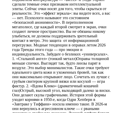
сделали темные очки признаком интеллектуальной
элиты. Сейчас очки носят для того, чтобы скрыться от
реальности. Это «эффект зеркала»: вы видите всех, а вас
— нет. Психологи называют это состоянием
«безопасной анонимности». В переполненном
мегаполисе, где каждый второй смотрит в экран, очки
создают личное пространство. Вы не обязаны никому
улыбаться, не должны поддерживать зрительный
контакт в метро. Это защита от информационной
перегрузки. Модные тенденции в оправах летом 2026
года Тренды этого года — про эмоции и
индивидуальность. Забудьте о безликих «универсалах».
1. «Стальной ангел» (тонкий металл)Оправы толщиной
меньше спички. Выглядят так, будто линзы парят в
воздухе. Это выбор минималистов. Такие очки требуют
идеального цвета кожи и ухоженных бровей, так как
они максимально открывают лицо. Сочетать их лучше с
грубым свитером крупной вязки или косухой — игра
фактур. 2. «Вдова Клико» (драматичный кошачий
глаз)Острый, высокий угол, выходящий далеко за виски.
Они делают скулы графичными. История этой формы
уходит корнями в 1950-е, когда Одри Хепберн в
«Завтраке у Тиффани» носила именно такие. В 2026-м
они вернулись в агрессивном ключе — с рваными