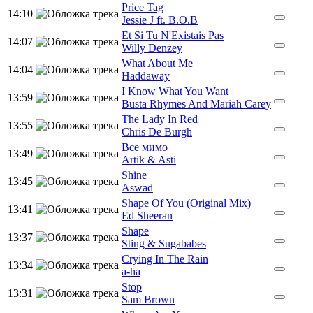
Price Tag
14:10
Jessie J ft. B.O.B
Et Si Tu N'Existais Pas
14:07
Willy Denzey
What About Me
14:04
Haddaway
I Know What You Want
13:59
Busta Rhymes And Mariah Carey
The Lady In Red
13:55
Chris De Burgh
Все мимо
13:49
Artik & Asti
Shine
13:45
Aswad
Shape Of You (Original Mix)
13:41
Ed Sheeran
Shape
13:37
Sting & Sugababes
Crying In The Rain
13:34
a-ha
Stop
13:31
Sam Brown