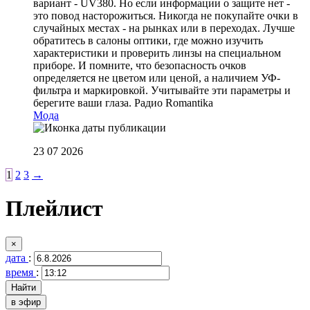
вариант - UV380. Но если информации о защите нет -
это повод насторожиться. Никогда не покупайте очки в
случайных местах - на рынках или в переходах. Лучше
обратитесь в салоны оптики, где можно изучить
характеристики и проверить линзы на специальном
приборе. И помните, что безопасность очков
определяется не цветом или ценой, а наличием УФ-
фильтра и маркировкой. Учитывайте эти параметры и
берегите ваши глаза.
Радио Romantika
Мода
23 07 2026
1
2
3
→
Плейлист
×
дата
:
время
:
в эфир