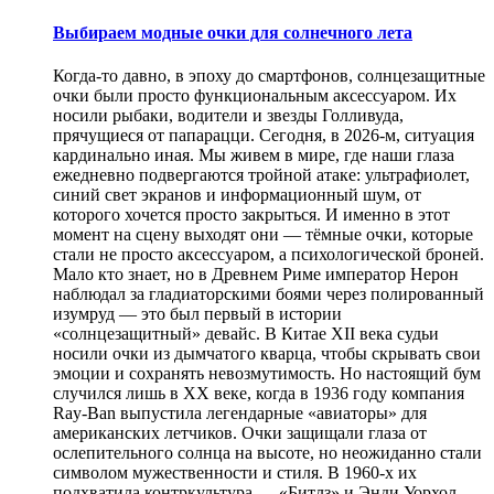
Выбираем модные очки для солнечного лета
Когда-то давно, в эпоху до смартфонов, солнцезащитные
очки были просто функциональным аксессуаром. Их
носили рыбаки, водители и звезды Голливуда,
прячущиеся от папарацци. Сегодня, в 2026-м, ситуация
кардинально иная. Мы живем в мире, где наши глаза
ежедневно подвергаются тройной атаке: ультрафиолет,
синий свет экранов и информационный шум, от
которого хочется просто закрыться. И именно в этот
момент на сцену выходят они — тёмные очки, которые
стали не просто аксессуаром, а психологической броней.
Мало кто знает, но в Древнем Риме император Нерон
наблюдал за гладиаторскими боями через полированный
изумруд — это был первый в истории
«солнцезащитный» девайс. В Китае XII века судьи
носили очки из дымчатого кварца, чтобы скрывать свои
эмоции и сохранять невозмутимость. Но настоящий бум
случился лишь в XX веке, когда в 1936 году компания
Ray-Ban выпустила легендарные «авиаторы» для
американских летчиков. Очки защищали глаза от
ослепительного солнца на высоте, но неожиданно стали
символом мужественности и стиля. В 1960-х их
подхватила контркультура — «Битлз» и Энди Уорхол