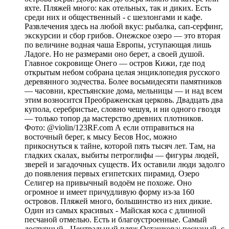
яхте. Пляжей много: как отельных, так и диких. Есть
среди них и общественный - с шезлонгами и кафе.
Развлечения здесь на любой вкус: рыбалка, сап-серфинг,
экскурсии и сбор грибов. Онежское озеро — это вторая
по величине водная чаша Европы, уступающая лишь
Ладоге. Но не размерами оно берет, а своей душой.
Главное сокровище Онего — остров Кижи, где под
открытым небом собрана целая энциклопедия русского
деревянного зодчества. Более восьмидесяти памятников
— часовни, крестьянские дома, мельницы — и над всем
этим возносится Преображенская церковь. Двадцать два
купола, серебристые, словно чешуя, и ни одного гвоздя
— только топор да мастерство древних плотников.
Фото: @violin/123RF.com А если отправиться на
восточный берег, к мысу Бесов Нос, можно
прикоснуться к тайне, которой пять тысяч лет. Там, на
гладких скалах, выбиты петроглифы — фигуры людей,
зверей и загадочных существ. Их оставили люди задолго
до появления первых египетских пирамид. Озеро
Селигер на привычный водоём не похоже. Оно
огромное и имеет причудливую форму из-за 160
островов. Пляжей много, большинство из них дикие.
Один из самых красивых - Майская коса с длинной
песчаной отмелью. Есть и благоустроенные. Самый
доступный - Центральный пляж Осташкова: песчаный, с