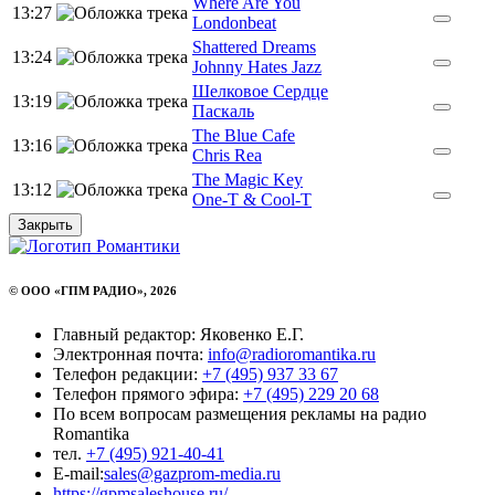
Where Are You
13:27
Londonbeat
Shattered Dreams
13:24
Johnny Hates Jazz
Шелковое Сердце
13:19
Паскаль
The Blue Cafe
13:16
Chris Rea
The Magic Key
13:12
One-T & Cool-T
Закрыть
© ООО «ГПМ РАДИО», 2026
Главный редактор: Яковенко Е.Г.
Электронная почта:
info@radioromantika.ru
Телефон редакции:
+7 (495) 937 33 67
Телефон прямого эфира:
+7 (495) 229 20 68
По всем вопросам размещения рекламы на радио
Romantika
тел.
+7 (495) 921-40-41
E-mail:
sales@gazprom-media.ru
https://gpmsaleshouse.ru/