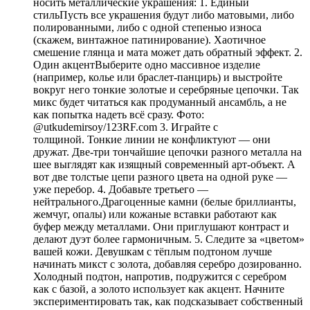
носить металлические украшения: 1. Единый
стильПусть все украшения будут либо матовыми, либо
полированными, либо с одной степенью износа
(скажем, винтажное патинирование). Хаотичное
смешение глянца и мата может дать обратный эффект. 2.
Один акцентВыберите одно массивное изделие
(например, колье или браслет-панцирь) и выстройте
вокруг него тонкие золотые и серебряные цепочки. Так
микс будет читаться как продуманный ансамбль, а не
как попытка надеть всё сразу. Фото:
@utkudemirsoy/123RF.com 3. Играйте с
толщиной. Тонкие линии не конфликтуют — они
дружат. Две-три тончайшие цепочки разного металла на
шее выглядят как изящный современный арт-объект. А
вот две толстые цепи разного цвета на одной руке —
уже перебор. 4. Добавьте третьего —
нейтрального.Драгоценные камни (белые бриллианты,
жемчуг, опалы) или кожаные вставки работают как
буфер между металлами. Они приглушают контраст и
делают дуэт более гармоничным. 5. Следите за «цветом»
вашей кожи. Девушкам с тёплым подтоном лучше
начинать микст с золота, добавляя серебро дозированно.
Холодный подтон, напротив, подружится с серебром
как с базой, а золото использует как акцент. Начните
экспериментировать так, как подсказывает собственный