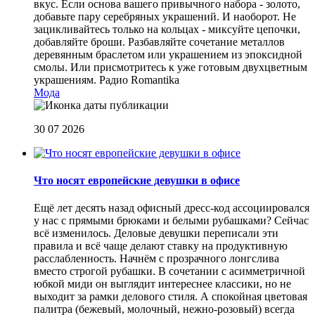
вкус. Если основа вашего привычного набора - золото,
добавьте пару серебряных украшений. И наоборот. Не
зацикливайтесь только на кольцах - миксуйте цепочки,
добавляйте броши. Разбавляйте сочетание металлов
деревянным браслетом или украшением из эпоксидной
смолы. Или присмотритесь к уже готовым двухцветным
украшениям.
Радио Romantika
Мода
30 07 2026
Что носят европейские девушки в офисе
Ещё лет десять назад офисный дресс-код ассоциировался
у нас с прямыми брюками и белыми рубашками? Сейчас
всё изменилось. Деловые девушки переписали эти
правила и всё чаще делают ставку на продуктивную
расслабленность. Начнём с прозрачного лонгслива
вместо строгой рубашки. В сочетании с асимметричной
юбкой миди он выглядит интереснее классики, но не
выходит за рамки делового стиля. А спокойная цветовая
палитра (бежевый, молочный, нежно-розовый) всегда