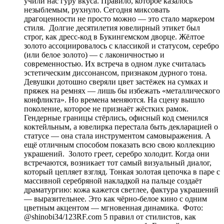
учили нас гуру вкуса. Правило, которое казалось
незыблемым, рухнуло. Сегодня миксовать
драгоценности не просто можно — это стало маркером
стиля. Долгие десятилетия ювелирный этикет был
строг, как дресс-код в Букингемском дворце. Жёлтое
золото ассоциировалось с классикой и статусом, серебро
(или белое золото) — с лаконичностью и
современностью. Их встреча в одном луке считалась
эстетическим диссонансом, признаком дурного тона.
Девушки дотошно сверяли цвет застёжек на сумках и
пряжек на ремнях — лишь бы избежать «металлического
конфликта». Но времена меняются. На сцену вышло
поколение, которое не признаёт жёстких рамок.
Гендерные границы стёрлись, офисный код сменился
коктейльным, а ювелирка перестала быть декларацией о
статусе — она стала инструментом самовыражения. А
ещё отличным способом показать всю свою коллекцию
украшений. Золото греет, серебро холодит. Когда они
встречаются, возникает тот самый визуальный диалог,
который цепляет взгляд. Тонкая золотая цепочка в паре с
массивной серебряной накладкой на пальце создаёт
драматургию: кожа кажется светлее, фактура украшений
— выразительнее. Это как чёрно-белое кино с одним
цветным акцентом — мгновенная динамика. Фото:
@shinobi34/123RF.com 5 правил от стилистов, как