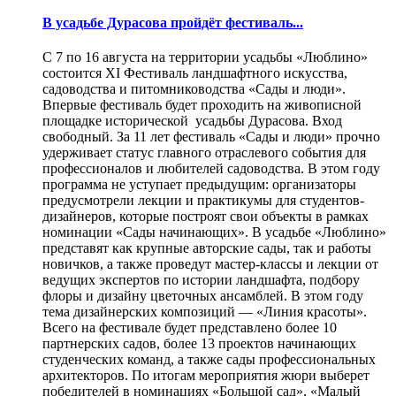
В усадьбе Дурасова пройдёт фестиваль...
С 7 по 16 августа на территории усадьбы «Люблино»
состоится XI Фестиваль ландшафтного искусства,
садоводства и питомниководства «Сады и люди».
Впервые фестиваль будет проходить на живописной
площадке исторической усадьбы Дурасова. Вход
свободный. За 11 лет фестиваль «Сады и люди» прочно
удерживает статус главного отраслевого события для
профессионалов и любителей садоводства. В этом году
программа не уступает предыдущим: организаторы
предусмотрели лекции и практикумы для студентов-
дизайнеров, которые построят свои объекты в рамках
номинации «Сады начинающих». В усадьбе «Люблино»
представят как крупные авторские сады, так и работы
новичков, а также проведут мастер-классы и лекции от
ведущих экспертов по истории ландшафта, подбору
флоры и дизайну цветочных ансамблей. В этом году
тема дизайнерских композиций — «Линия красоты».
Всего на фестивале будет представлено более 10
партнерских садов, более 13 проектов начинающих
студенческих команд, а также сады профессиональных
архитекторов. По итогам мероприятия жюри выберет
победителей в номинациях «Большой сад», «Малый