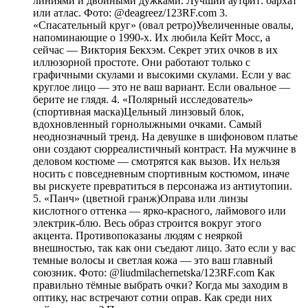
линиями и двойными дужками. Лучший аутфит: бархат
или атлас. Фото: @deagreez/123RF.com 3.
«Спасательный круг» (овал ретро)Увеличенные овалы,
напоминающие о 1990-х. Их любила Кейт Мосс, а
сейчас — Виктория Бекхэм. Секрет этих очков в их
иллюзорной простоте. Они работают только с
графичными скулами и высокими скулами. Если у вас
круглое лицо — это не ваш вариант. Если овальное —
берите не глядя. 4. «Полярный исследователь»
(спортивная маска)Цельный линзовый блок,
вдохновленный горнолыжными очками. Самый
неоднозначный тренд. На девушке в шифоновом платье
они создают сюрреалистичный контраст. На мужчине в
деловом костюме — смотрятся как вызов. Их нельзя
носить с повседневным спортивным костюмом, иначе
вы рискуете превратиться в персонажа из антиутопии.
5. «Панч» (цветной гранж)Оправа или линзы
кислотного оттенка — ярко-красного, лаймового или
электрик-блю. Весь образ строится вокруг этого
акцента. Противопоказаны людям с неяркой
внешностью, так как они съедают лицо. Зато если у вас
темные волосы и светлая кожа — это ваш главный
союзник. Фото: @liudmilachernetska/123RF.com Как
правильно тёмные выбрать очки? Когда мы заходим в
оптику, нас встречают сотни оправ. Как среди них