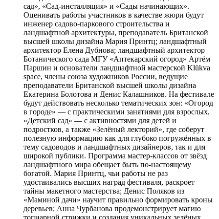
сад», «Сад-инсталляция» и «Сады начинающих».
Оценивать работы участников в качестве жюри будут
инженер садово-паркового строительства и
ландшафтной архитектуры, преподаватель Британской
высшей школы дизайна Мария Принтц; ландшафтный
архитектор Елена Дубнова; ландшафтный архитектор
Ботанического сада МГУ «Аптекарский огород» Артём
Паршин и основатели ландшафтной мастерской Klükva
space, члены союза художников России, ведущие
преподаватели Британской высшей школы дизайна
Екатерина Болотова и Денис Калашников. На фестивале
будут действовать несколько тематических зон: «Огород
в городе» — с практическими занятиями для взрослых,
«Детский сад» — с активностями для детей и
подростков, а также «Зелёный лекторий», где соберут
полезную информацию как для глубоко погружённых в
тему садоводов и ландшафтных дизайнеров, так и для
широкой публики. Программа мастер-классов от звёзд
ландшафтного мира обещает быть по-настоящему
богатой. Мария Принтц, чьи работы не раз
удостаивались высших наград фестиваля, раскроет
тайны макетного мастерства; Денис Поляков из
«Маминой дачи» научит правильно формировать кроны
деревьев; Анна Чурбанова продемонстрирует магию
топиарной стрижки и создания уникальных зелёных