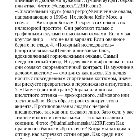
линиями и двойными дужками. Лучший аутфит: бархат
или атлас. Фото: @deagreez/123RF.com 3.
«Спасательный круг» (овал ретро)Увеличенные овалы,
напоминающие о 1990-х. Их любила Кейт Мосс, а
сейчас — Виктория Бекхэм. Секрет этих очков в их
иллюзорной простоте. Они работают только с
графичными скулами и высокими скулами. Если у вас
круглое лицо — это не ваш вариант. Если овальное —
берите не глядя. 4. «Полярный исследователь»
(спортивная маска)Цельный линзовый блок,
вдохновленный горнолыжными очками. Самый
неоднозначный тренд. На девушке в шифоновом платье
они создают сюрреалистичный контраст. На мужчине в
деловом костюме — смотрятся как вызов. Их нельзя
носить с повседневным спортивным костюмом, иначе
вы рискуете превратиться в персонажа из антиутопии.
5. «Панч» (цветной гранж)Оправа или линзы
кислотного оттенка — ярко-красного, лаймового или
электрик-блю. Весь образ строится вокруг этого
акцента. Противопоказаны людям с неяркой
внешностью, так как они съедают лицо. Зато если у вас
темные волосы и светлая кожа — это ваш главный
союзник. Фото: @liudmilachernetska/123RF.com Как
правильно тёмные выбрать очки? Когда мы заходим в
оптику, нас встречают сотни оправ. Как среди них