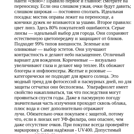
найти «свою»? Правило первое и главное: смотрите на
переносицу. Если она слишком узкая, очки будут давить;
слишком широкая — постоянно сползать. Идеальная
посадка: мостик оправы лежит на переносице, а
кончики дужек не впиваются за ушами. Второе правило:
цвет линз. Здесь 80% покупателей ошибаются. Серые
линзы — идеальный выбор для города. Они сохраняют
естественную цветопередачу и защищают от бликов.
Подходят 99% типов внешности. Зеленые или
оливковые — выбор эстетов. Они улучшают
контрастность и делают небо насыщеннее. Отличный
вариант для вождения. Коричневые — визуально
увеличивают глаза и делают мир теплее. Их обожают
блогеры и инфлюенсеры. Желтые и розовые —
категорически не подходят для яркого солнца. Это
модный тренд для фотосессий и пасмурных дней, но для
защиты сетчатки они бесполезны. Ультрафиолет имеет
свойство накапливаться, так что последствия могут
проявиться спустя годы. Даже в пасмурную погоду
значительная часть излучения проходит сквозь облака,
плюс вода и снег дополнительно отражают
лучи. Обязательно очки покупаем с защитой, потому
что, если в линзах нет УФ-фильтра, они опаснее, чем
даже отсутствие очков. При покупке всегда проверяйте
маркировку. Самая надёжная - UV400. Допустимый