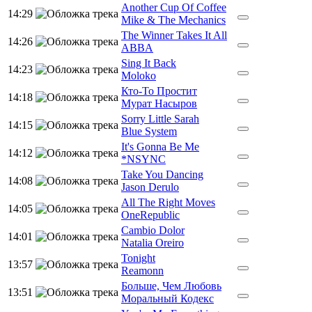
Another Cup Of Coffee
14:29
Mike & The Mechanics
The Winner Takes It All
14:26
ABBA
Sing It Back
14:23
Moloko
Кто-То Простит
14:18
Мурат Насыров
Sorry Little Sarah
14:15
Blue System
It's Gonna Be Me
14:12
*NSYNC
Take You Dancing
14:08
Jason Derulo
All The Right Moves
14:05
OneRepublic
Cambio Dolor
14:01
Natalia Oreiro
Tonight
13:57
Reamonn
Больше, Чем Любовь
13:51
Моральный Кодекс