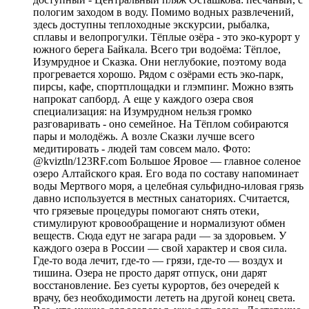
пологим заходом в воду. Помимо водных развлечений,
здесь доступны теплоходные экскурсии, рыбалка,
сплавы и велопрогулки. Тёплые озёра - это эко-курорт у
южного берега Байкала. Всего три водоёма: Тёплое,
Изумрудное и Сказка. Они неглубокие, поэтому вода
прогревается хорошо. Рядом с озёрами есть эко-парк,
пирсы, кафе, спортплощадки и глэмпинг. Можно взять
напрокат сапборд. А еще у каждого озера своя
специализация: на Изумрудном нельзя громко
разговаривать - оно семейное. На Тёплом собираются
пары и молодёжь. А возле Сказки лучше всего
медитировать - людей там совсем мало. Фото:
@kviztln/123RF.com Большое Яровое — главное соленое
озеро Алтайского края. Его вода по составу напоминает
воды Мертвого моря, а целебная сульфидно-иловая грязь
давно используется в местных санаториях. Считается,
что грязевые процедуры помогают снять отеки,
стимулируют кровообращение и нормализуют обмен
веществ. Сюда едут не загара ради — за здоровьем. У
каждого озера в России — свой характер и своя сила.
Где-то вода лечит, где-то — грязи, где-то — воздух и
тишина. Озера не просто дарят отпуск, они дарят
восстановление. Без суеты курортов, без очередей к
врачу, без необходимости лететь на другой конец света.