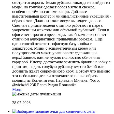
смотрится дорого. Белая рубашка никогда не выйдет из
моды, но голубая сделает образ мягче и свежее,
особенно с тёмно-синими капри. Добавьте
вместительный шопер и минималистичные украшения -
образ готов. Джинсы тоже могут выглядеть дорого.
Светлые прямые модели отлично работают в паре с
укороченным жакетом или объёмной рубашкой. Если в
офисе нет строгого дресс-кода, такой комплект станет
отличной альтернативой привычным брюкам. Ещё
один способ освежить офисную базу - юбка с
характером. Мини с асимметричным кроем или
полупрозрачная макси уравновесят сдержанный
верх.Главное, вам не нужно полностью обновлять
гардероб. Иногда достаточно заменить брюки на юбку с
принтом, надеть голубую рубашку вместо белой или
добавить жакет современного кроя. Потому что именно
эти небольшие детали отличают офисные образы
модниц из Копенгагена, Парижа и Милана. Фото:
@vichzh/123RF.com
Радио Romantika
Мода
28 07 2026