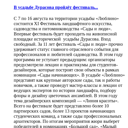
В усадьбе Дурасова пройдёт фестиваль...
С 7 по 16 августа на территории усадьбы «Люблино»
состоится XI Фестиваль ландшафтного искусства,
садоводства и питомниководства «Сады и люди».
Впервые фестиваль будет проходить на живописной
площадке исторической усадьбы Дурасова. Вход
свободный. За 11 лет фестиваль «Сады и люди» прочно
удерживает статус главного отраслевого события для
профессионалов и любителей садоводства. В этом году
программа не уступает предыдущим: организаторы
предусмотрели лекции и практикумы для студентов-
дизайнеров, которые построят свои объекты в рамках
номинации «Сады начинающих». В усадьбе «Люблино»
представят как крупные авторские сады, так и работы
новичков, а также проведут мастер-классы и лекции от
ведущих экспертов по истории ландшафта, подбору
флоры и дизайну цветочных ансамблей. В этом году
тема дизайнерских композиций — «Линия красоты».
Всего на фестивале будет представлено более 10
партнерских садов, более 13 проектов начинающих
студенческих команд, а также сады профессиональных
архитекторов. По итогам мероприятия жюри выберет
победителей в номинациях «Большой сад», «Малый