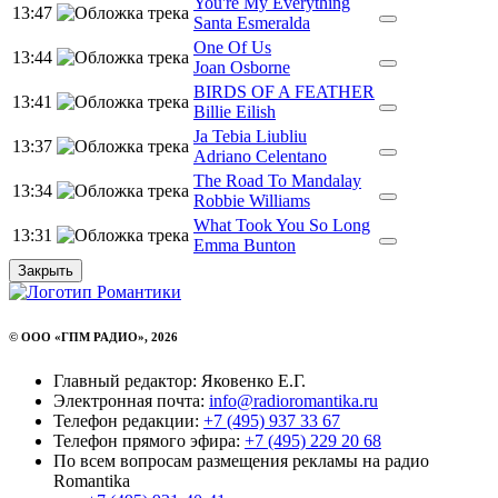
You're My Everything
13:47
Santa Esmeralda
One Of Us
13:44
Joan Osborne
BIRDS OF A FEATHER
13:41
Billie Eilish
Ja Tebia Liubliu
13:37
Adriano Celentano
The Road To Mandalay
13:34
Robbie Williams
What Took You So Long
13:31
Emma Bunton
Закрыть
© ООО «ГПМ РАДИО», 2026
Главный редактор: Яковенко Е.Г.
Электронная почта:
info@radioromantika.ru
Телефон редакции:
+7 (495) 937 33 67
Телефон прямого эфира:
+7 (495) 229 20 68
По всем вопросам размещения рекламы на радио
Romantika