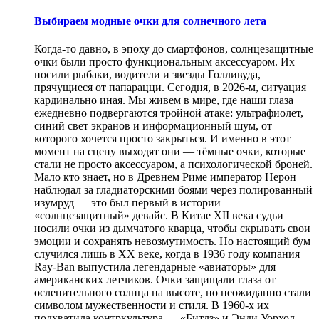
Выбираем модные очки для солнечного лета
Когда-то давно, в эпоху до смартфонов, солнцезащитные
очки были просто функциональным аксессуаром. Их
носили рыбаки, водители и звезды Голливуда,
прячущиеся от папарацци. Сегодня, в 2026-м, ситуация
кардинально иная. Мы живем в мире, где наши глаза
ежедневно подвергаются тройной атаке: ультрафиолет,
синий свет экранов и информационный шум, от
которого хочется просто закрыться. И именно в этот
момент на сцену выходят они — тёмные очки, которые
стали не просто аксессуаром, а психологической броней.
Мало кто знает, но в Древнем Риме император Нерон
наблюдал за гладиаторскими боями через полированный
изумруд — это был первый в истории
«солнцезащитный» девайс. В Китае XII века судьи
носили очки из дымчатого кварца, чтобы скрывать свои
эмоции и сохранять невозмутимость. Но настоящий бум
случился лишь в XX веке, когда в 1936 году компания
Ray-Ban выпустила легендарные «авиаторы» для
американских летчиков. Очки защищали глаза от
ослепительного солнца на высоте, но неожиданно стали
символом мужественности и стиля. В 1960-х их
подхватила контркультура — «Битлз» и Энди Уорхол