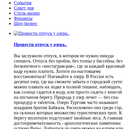
События
Совет дня
Стиль жизни
Финансы
Шоу-бизнес
Провести отпуск у озера..
Вы заслужили отпуск, в котором не нужно никуда
спешить. Отпуск без пробок, без толпы у бассейна, без
бесконечного «инстаграм-рая», где за каждый красивый
кадр нужно платить. Хотите по-настоящему
восстановиться? Поезжайте к озеру. В России есть
десятки озер, где вы сможете забыть о городской суете:
можно плавать на лодке в полной тишине, наблюдать,
как солнце садится в воду, или просто сидеть с книгой
на песчаном берегу. Природа у озер лечит — без спа-
процедур и таблеток. Озеро Тургояк часто называют
младшим братом Байкала. Расположено оно среди гор,
на склонах которых множество туристических троп. К
берегу вплотную подступают хвойные леса. А главная
достопримечательность - археологические памятники
острова Веры. Добраться до озера можно на катере или