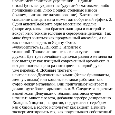
носить металлические украшения: 1. Единый
стильПусть все украшения будут либо матовыми, либо
полированными, либо с одной степенью износа
(скажем, винтажное патинирование). Хаотичное
смешение глянца и мата может дать обратный эффект. 2.
Один акцентВыберите одно массивное изделие
(например, колье или браслет-панцирь) и выстройте
вокруг него тонкие золотые и серебряные цепочки. Так
микс будет читаться как продуманный ансамбль, а не
как попытка надеть всё сразу. Фото:
@utkudemirsoy/123RF.com 3. Играйте с
толщиной. Тонкие линии не конфликтуют — они
дружат. Две-три тончайшие цепочки разного металла на
шее выглядят как изящный современный арт-объект. А
вот две толстые цепи разного цвета на одной руке —
уже перебор. 4. Добавьте третьего —
нейтрального.Драгоценные камни (белые бриллианты,
жемчуг, опалы) или кожаные вставки работают как
буфер между металлами. Они приглушают контраст и
делают дуэт более гармоничным. 5. Следите за «цветом»
вашей кожи. Девушкам с тёплым подтоном лучше
начинать микст с золота, добавляя серебро дозированно.
Холодный подтон, напротив, подружится с серебром
как с базой, а золото использует как акцент. Начните
экспериментировать так, как подсказывает собственный