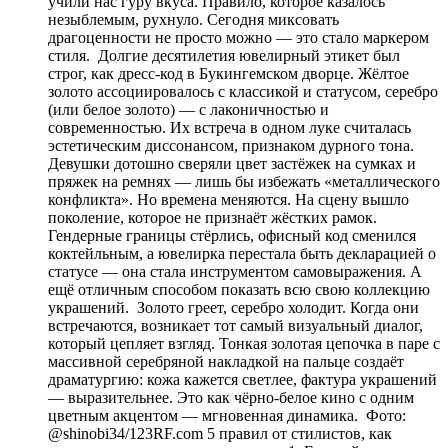
учили нас гуру вкуса. Правило, которое казалось
незыблемым, рухнуло. Сегодня миксовать
драгоценности не просто можно — это стало маркером
стиля. Долгие десятилетия ювелирный этикет был
строг, как дресс-код в Букингемском дворце. Жёлтое
золото ассоциировалось с классикой и статусом, серебро
(или белое золото) — с лаконичностью и
современностью. Их встреча в одном луке считалась
эстетическим диссонансом, признаком дурного тона.
Девушки дотошно сверяли цвет застёжек на сумках и
пряжек на ремнях — лишь бы избежать «металлического
конфликта». Но времена меняются. На сцену вышло
поколение, которое не признаёт жёстких рамок.
Гендерные границы стёрлись, офисный код сменился
коктейльным, а ювелирка перестала быть декларацией о
статусе — она стала инструментом самовыражения. А
ещё отличным способом показать всю свою коллекцию
украшений. Золото греет, серебро холодит. Когда они
встречаются, возникает тот самый визуальный диалог,
который цепляет взгляд. Тонкая золотая цепочка в паре с
массивной серебряной накладкой на пальце создаёт
драматургию: кожа кажется светлее, фактура украшений
— выразительнее. Это как чёрно-белое кино с одним
цветным акцентом — мгновенная динамика. Фото:
@shinobi34/123RF.com 5 правил от стилистов, как