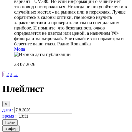
вариант - UV380. Но если информации о защите нет -
это повод насторожиться. Никогда не покупайте очки в
случайных местах - на рынках или в переходах. Лучше
обратитесь в салоны оптики, где можно изучить
характеристики и проверить линзы на специальном
приборе. И помните, что безопасность очков
определяется не цветом или ценой, а наличием УФ-
фильтра и маркировкой. Учитывайте эти параметры и
берегите ваши глаза.
Радио Romantika
Мода
23 07 2026
1
2
3
→
Плейлист
×
дата
:
время
:
в эфир