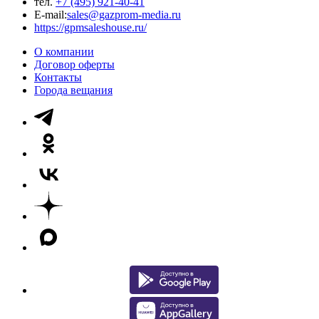
тел.
+7 (495) 921-40-41
E-mail:
sales@gazprom-media.ru
https://gpmsaleshouse.ru/
О компании
Договор оферты
Контакты
Города вещания