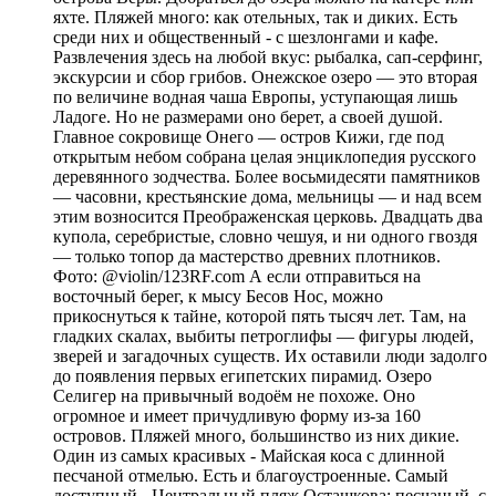
яхте. Пляжей много: как отельных, так и диких. Есть
среди них и общественный - с шезлонгами и кафе.
Развлечения здесь на любой вкус: рыбалка, сап-серфинг,
экскурсии и сбор грибов. Онежское озеро — это вторая
по величине водная чаша Европы, уступающая лишь
Ладоге. Но не размерами оно берет, а своей душой.
Главное сокровище Онего — остров Кижи, где под
открытым небом собрана целая энциклопедия русского
деревянного зодчества. Более восьмидесяти памятников
— часовни, крестьянские дома, мельницы — и над всем
этим возносится Преображенская церковь. Двадцать два
купола, серебристые, словно чешуя, и ни одного гвоздя
— только топор да мастерство древних плотников.
Фото: @violin/123RF.com А если отправиться на
восточный берег, к мысу Бесов Нос, можно
прикоснуться к тайне, которой пять тысяч лет. Там, на
гладких скалах, выбиты петроглифы — фигуры людей,
зверей и загадочных существ. Их оставили люди задолго
до появления первых египетских пирамид. Озеро
Селигер на привычный водоём не похоже. Оно
огромное и имеет причудливую форму из-за 160
островов. Пляжей много, большинство из них дикие.
Один из самых красивых - Майская коса с длинной
песчаной отмелью. Есть и благоустроенные. Самый
доступный - Центральный пляж Осташкова: песчаный, с