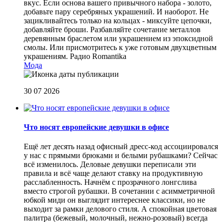
вкус. Если основа вашего привычного набора - золото,
добавьте пару серебряных украшений. И наоборот. Не
зацикливайтесь только на кольцах - миксуйте цепочки,
добавляйте броши. Разбавляйте сочетание металлов
деревянным браслетом или украшением из эпоксидной
смолы. Или присмотритесь к уже готовым двухцветным
украшениям.
Радио Romantika
Мода
30 07 2026
Что носят европейские девушки в офисе
Ещё лет десять назад офисный дресс-код ассоциировался
у нас с прямыми брюками и белыми рубашками? Сейчас
всё изменилось. Деловые девушки переписали эти
правила и всё чаще делают ставку на продуктивную
расслабленность. Начнём с прозрачного лонгслива
вместо строгой рубашки. В сочетании с асимметричной
юбкой миди он выглядит интереснее классики, но не
выходит за рамки делового стиля. А спокойная цветовая
палитра (бежевый, молочный, нежно-розовый) всегда