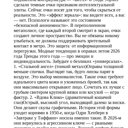
сделали темные очки признаком интеллектуальной
элиты. Сейчас очки носят для того, чтобы скрыться от
реальности. Это «эффект зеркала»: вы видите всех, а вас
— нет. Психологи называют это состоянием
«безопасной анонимности». В переполненном
мегаполисе, где каждый второй смотрит в экран, очки
создают личное пространство. Вы не обязаны никому
улыбаться, не должны поддерживать зрительный
контакт в метро. Это защита от информационной
перегрузки. Модные тенденции в оправах летом 2026
года Тренды этого года — про эмоции и
индивидуальность. Забудьте о безликих «универсалах».
1. «Стальной ангел» (тонкий металл)Оправы толщиной
меньше спички. Выглядят так, будто линзы парят в
воздухе. Это выбор минималистов. Такие очки требуют
идеального цвета кожи и ухоженных бровей, так как
они максимально открывают лицо. Сочетать их лучше с
грубым свитером крупной вязки или косухой — игра
фактур. 2. «Вдова Клико» (драматичный кошачий
глаз)Острый, высокий угол, выходящий далеко за виски.
Они делают скулы графичными. История этой формы
уходит корнями в 1950-е, когда Одри Хепберн в
«Завтраке у Тиффани» носила именно такие. В 2026-м
они вернулись в агрессивном ключе — с рваными