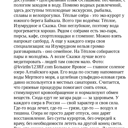
пологим заходом в воду. Помимо водных развлечений,
здесь доступны теплоходные экскурсии, рыбалка,
сплавы и велопрогулки. Тёплые озёра - это эко-курорт у
южного берега Байкала. Всего три водоёма: Тёплое,
Изумрудное и Сказка. Они неглубокие, поэтому вода
прогревается хорошо. Рядом с озёрами есть эко-парк,
пирсы, кафе, спортплощадки и глэмпинг. Можно взять
напрокат сапборд. А еще у каждого озера своя
специализация: на Изумрудном нельзя громко
разговаривать - оно семейное. На Тёплом собираются
пары и молодёжь. А возле Сказки лучше всего
медитировать - людей там совсем мало. Фото:
@kviztln/123RF.com Большое Яровое — главное соленое
озеро Алтайского края. Его вода по составу напоминает
воды Мертвого моря, а целебная сульфидно-иловая грязь
давно используется в местных санаториях. Считается,
что грязевые процедуры помогают снять отеки,
стимулируют кровообращение и нормализуют обмен
веществ. Сюда едут не загара ради — за здоровьем. У
каждого озера в России — свой характер и своя сила.
Где-то вода лечит, где-то — грязи, где-то — воздух и
тишина. Озера не просто дарят отпуск, они дарят
восстановление. Без суеты курортов, без очередей к
врачу, без необходимости лететь на другой конец света.