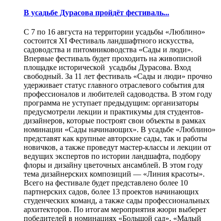
В усадьбе Дурасова пройдёт фестиваль...
С 7 по 16 августа на территории усадьбы «Люблино»
состоится XI Фестиваль ландшафтного искусства,
садоводства и питомниководства «Сады и люди».
Впервые фестиваль будет проходить на живописной
площадке исторической усадьбы Дурасова. Вход
свободный. За 11 лет фестиваль «Сады и люди» прочно
удерживает статус главного отраслевого события для
профессионалов и любителей садоводства. В этом году
программа не уступает предыдущим: организаторы
предусмотрели лекции и практикумы для студентов-
дизайнеров, которые построят свои объекты в рамках
номинации «Сады начинающих». В усадьбе «Люблино»
представят как крупные авторские сады, так и работы
новичков, а также проведут мастер-классы и лекции от
ведущих экспертов по истории ландшафта, подбору
флоры и дизайну цветочных ансамблей. В этом году
тема дизайнерских композиций — «Линия красоты».
Всего на фестивале будет представлено более 10
партнерских садов, более 13 проектов начинающих
студенческих команд, а также сады профессиональных
архитекторов. По итогам мероприятия жюри выберет
победителей в номинациях «Большой сад», «Малый