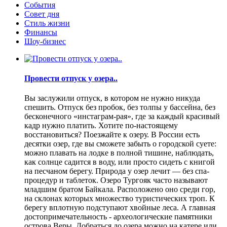
События
Совет дня
Стиль жизни
Финансы
Шоу-бизнес
Провести отпуск у озера..
Вы заслужили отпуск, в котором не нужно никуда
спешить. Отпуск без пробок, без толпы у бассейна, без
бесконечного «инстаграм-рая», где за каждый красивый
кадр нужно платить. Хотите по-настоящему
восстановиться? Поезжайте к озеру. В России есть
десятки озер, где вы сможете забыть о городской суете:
можно плавать на лодке в полной тишине, наблюдать,
как солнце садится в воду, или просто сидеть с книгой
на песчаном берегу. Природа у озер лечит — без спа-
процедур и таблеток. Озеро Тургояк часто называют
младшим братом Байкала. Расположено оно среди гор,
на склонах которых множество туристических троп. К
берегу вплотную подступают хвойные леса. А главная
достопримечательность - археологические памятники
острова Веры. Добраться до озера можно на катере или