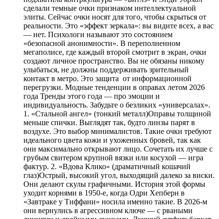
сделали темные очки признаком интеллектуальной
элиты. Сейчас очки носят для того, чтобы скрыться от
реальности. Это «эффект зеркала»: вы видите всех, а вас
— нет. Психологи называют это состоянием
«безопасной анонимности». В переполненном
мегаполисе, где каждый второй смотрит в экран, очки
создают личное пространство. Вы не обязаны никому
улыбаться, не должны поддерживать зрительный
контакт в метро. Это защита от информационной
перегрузки. Модные тенденции в оправах летом 2026
года Тренды этого года — про эмоции и
индивидуальность. Забудьте о безликих «универсалах».
1. «Стальной ангел» (тонкий металл)Оправы толщиной
меньше спички. Выглядят так, будто линзы парят в
воздухе. Это выбор минималистов. Такие очки требуют
идеального цвета кожи и ухоженных бровей, так как
они максимально открывают лицо. Сочетать их лучше с
грубым свитером крупной вязки или косухой — игра
фактур. 2. «Вдова Клико» (драматичный кошачий
глаз)Острый, высокий угол, выходящий далеко за виски.
Они делают скулы графичными. История этой формы
уходит корнями в 1950-е, когда Одри Хепберн в
«Завтраке у Тиффани» носила именно такие. В 2026-м
они вернулись в агрессивном ключе — с рваными