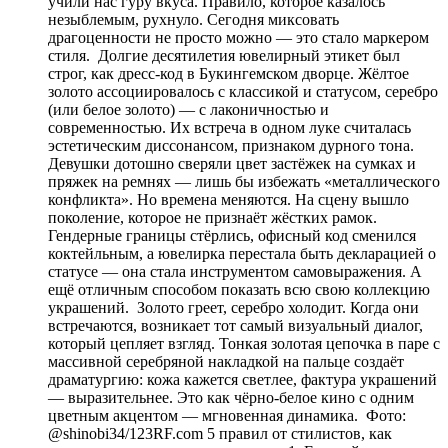
учили нас гуру вкуса. Правило, которое казалось
незыблемым, рухнуло. Сегодня миксовать
драгоценности не просто можно — это стало маркером
стиля. Долгие десятилетия ювелирный этикет был
строг, как дресс-код в Букингемском дворце. Жёлтое
золото ассоциировалось с классикой и статусом, серебро
(или белое золото) — с лаконичностью и
современностью. Их встреча в одном луке считалась
эстетическим диссонансом, признаком дурного тона.
Девушки дотошно сверяли цвет застёжек на сумках и
пряжек на ремнях — лишь бы избежать «металлического
конфликта». Но времена меняются. На сцену вышло
поколение, которое не признаёт жёстких рамок.
Гендерные границы стёрлись, офисный код сменился
коктейльным, а ювелирка перестала быть декларацией о
статусе — она стала инструментом самовыражения. А
ещё отличным способом показать всю свою коллекцию
украшений. Золото греет, серебро холодит. Когда они
встречаются, возникает тот самый визуальный диалог,
который цепляет взгляд. Тонкая золотая цепочка в паре с
массивной серебряной накладкой на пальце создаёт
драматургию: кожа кажется светлее, фактура украшений
— выразительнее. Это как чёрно-белое кино с одним
цветным акцентом — мгновенная динамика. Фото:
@shinobi34/123RF.com 5 правил от стилистов, как