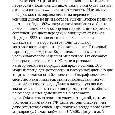
найти «свою»? Правило первое и главное: смотрите на
переносицу. Если она слишком узкая, очки будут давить;
слишком широкая — постоянно сползать. Идеальная
посадка: мостик оправы лежит на переносице, а
кончики дужек не впиваются за ушами. Второе правило:
цвет линз. Здесь 80% покупателей ошибаются. Серые
линзы — идеальный выбор для города. Они сохраняют
естественную цветопередачу и защищают от бликов.
Подходят 99% типов внешности. Зеленые или
оливковые — выбор эстетов. Они улучшают
контрастность и делают небо насыщеннее. Отличный
вариант для вождения. Коричневые — визуально
увеличивают глаза и делают мир теплее. Их обожают
блогеры и инфлюенсеры. Желтые и розовые —
категорически не подходят для яркого солнца. Это
модный тренд для фотосессий и пасмурных дней, но для
защиты сетчатки они бесполезны. Ультрафиолет имеет
свойство накапливаться, так что последствия могут
проявиться спустя годы. Даже в пасмурную погоду
значительная часть излучения проходит сквозь облака,
плюс вода и снег дополнительно отражают
лучи. Обязательно очки покупаем с защитой, потому
что, если в линзах нет УФ-фильтра, они опаснее, чем
даже отсутствие очков. При покупке всегда проверяйте
маркировку. Самая надёжная - UV400. Допустимый