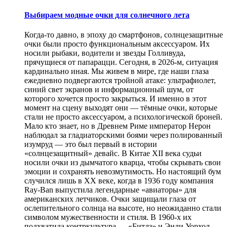
Выбираем модные очки для солнечного лета
Когда-то давно, в эпоху до смартфонов, солнцезащитные
очки были просто функциональным аксессуаром. Их
носили рыбаки, водители и звезды Голливуда,
прячущиеся от папарацци. Сегодня, в 2026-м, ситуация
кардинально иная. Мы живем в мире, где наши глаза
ежедневно подвергаются тройной атаке: ультрафиолет,
синий свет экранов и информационный шум, от
которого хочется просто закрыться. И именно в этот
момент на сцену выходят они — тёмные очки, которые
стали не просто аксессуаром, а психологической броней.
Мало кто знает, но в Древнем Риме император Нерон
наблюдал за гладиаторскими боями через полированный
изумруд — это был первый в истории
«солнцезащитный» девайс. В Китае XII века судьи
носили очки из дымчатого кварца, чтобы скрывать свои
эмоции и сохранять невозмутимость. Но настоящий бум
случился лишь в XX веке, когда в 1936 году компания
Ray-Ban выпустила легендарные «авиаторы» для
американских летчиков. Очки защищали глаза от
ослепительного солнца на высоте, но неожиданно стали
символом мужественности и стиля. В 1960-х их
подхватила контркультура — «Битлз» и Энди Уорхол