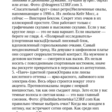
линиями и двойными дужками. Лучший аутфит: бархат
или атлас. Фото: @deagreez/123RF.com 3.
«Спасательный круг» (овал ретро)Увеличенные овалы,
напоминающие о 1990-х. Их любила Кейт Мосс, а
сейчас — Виктория Бекхэм. Секрет этих очков в их
иллюзорной простоте. Они работают только с
графичными скулами и высокими скулами. Если у вас
круглое лицо — это не ваш вариант. Если овальное —
берите не глядя. 4. «Полярный исследователь»
(спортивная маска)Цельный линзовый блок,
вдохновленный горнолыжными очками. Самый
неоднозначный тренд. На девушке в шифоновом платье
они создают сюрреалистичный контраст. На мужчине в
деловом костюме — смотрятся как вызов. Их нельзя
носить с повседневным спортивным костюмом, иначе
вы рискуете превратиться в персонажа из антиутопии.
5. «Панч» (цветной гранж)Оправа или линзы
кислотного оттенка — ярко-красного, лаймового или
электрик-блю. Весь образ строится вокруг этого
акцента. Противопоказаны людям с неяркой
внешностью, так как они съедают лицо. Зато если у вас
темные волосы и светлая кожа — это ваш главный
союзник. Фото: @liudmilachernetska/123RF.com Как
правильно тёмные выбрать очки? Когда мы заходим в
оптику, нас встречают сотни оправ. Как среди них