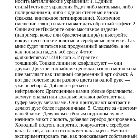
носить металлические украшения: 1. Единый
стильПусть все украшения будут либо матовыми, либо
полированными, либо с одной степенью износа
(скажем, винтажное патинирование). Хаотичное
смешение глянца и мата может дать обратный эффект. 2.
Один акцентВыберите одно массивное изделие
(например, колье или браслет-панцирь) и выстройте
вокруг него тонкие золотые и серебряные цепочки. Так
микс будет читаться как продуманный ансамбль, а не
как попытка надеть всё сразу. Фото:
@utkudemirsoy/123RF.com 3. Играйте с
толщиной. Тонкие линии не конфликтуют — они
дружат. Две-три тончайшие цепочки разного металла на
шее выглядят как изящный современный арт-объект. А
вот две толстые цепи разного цвета на одной руке —
уже перебор. 4. Добавьте третьего —
нейтрального.Драгоценные камни (белые бриллианты,
жемчуг, опалы) или кожаные вставки работают как
буфер между металлами. Они приглушают контраст и
делают дуэт более гармоничным. 5. Следите за «цветом»
вашей кожи. Девушкам с тёплым подтоном лучше
начинать микст с золота, добавляя серебро дозированно.
Холодный подтон, напротив, подружится с серебром
как с базой, а золото использует как акцент. Начните
экспериментировать так, как подсказывает собственный