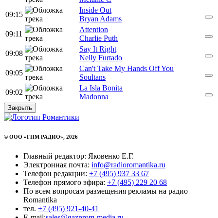
Inside Out
09:15
Bryan Adams
Attention
09:11
Charlie Puth
Say It Right
09:08
Nelly Furtado
Can't Take My Hands Off You
09:05
Soultans
La Isla Bonita
09:02
Madonna
Закрыть
© ООО «ГПМ РАДИО», 2026
Главный редактор: Яковенко Е.Г.
Электронная почта:
info@radioromantika.ru
Телефон редакции:
+7 (495) 937 33 67
Телефон прямого эфира:
+7 (495) 229 20 68
По всем вопросам размещения рекламы на радио
Romantika
тел.
+7 (495) 921-40-41
E-mail:
sales@gazprom-media.ru