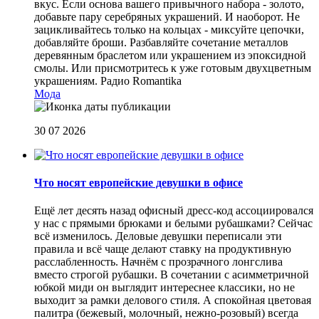
вкус. Если основа вашего привычного набора - золото,
добавьте пару серебряных украшений. И наоборот. Не
зацикливайтесь только на кольцах - миксуйте цепочки,
добавляйте броши. Разбавляйте сочетание металлов
деревянным браслетом или украшением из эпоксидной
смолы. Или присмотритесь к уже готовым двухцветным
украшениям.
Радио Romantika
Мода
30 07 2026
Что носят европейские девушки в офисе
Ещё лет десять назад офисный дресс-код ассоциировался
у нас с прямыми брюками и белыми рубашками? Сейчас
всё изменилось. Деловые девушки переписали эти
правила и всё чаще делают ставку на продуктивную
расслабленность. Начнём с прозрачного лонгслива
вместо строгой рубашки. В сочетании с асимметричной
юбкой миди он выглядит интереснее классики, но не
выходит за рамки делового стиля. А спокойная цветовая
палитра (бежевый, молочный, нежно-розовый) всегда