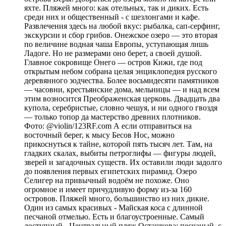
яхте. Пляжей много: как отельных, так и диких. Есть
среди них и общественный - с шезлонгами и кафе.
Развлечения здесь на любой вкус: рыбалка, сап-серфинг,
экскурсии и сбор грибов. Онежское озеро — это вторая
по величине водная чаша Европы, уступающая лишь
Ладоге. Но не размерами оно берет, а своей душой.
Главное сокровище Онего — остров Кижи, где под
открытым небом собрана целая энциклопедия русского
деревянного зодчества. Более восьмидесяти памятников
— часовни, крестьянские дома, мельницы — и над всем
этим возносится Преображенская церковь. Двадцать два
купола, серебристые, словно чешуя, и ни одного гвоздя
— только топор да мастерство древних плотников.
Фото: @violin/123RF.com А если отправиться на
восточный берег, к мысу Бесов Нос, можно
прикоснуться к тайне, которой пять тысяч лет. Там, на
гладких скалах, выбиты петроглифы — фигуры людей,
зверей и загадочных существ. Их оставили люди задолго
до появления первых египетских пирамид. Озеро
Селигер на привычный водоём не похоже. Оно
огромное и имеет причудливую форму из-за 160
островов. Пляжей много, большинство из них дикие.
Один из самых красивых - Майская коса с длинной
песчаной отмелью. Есть и благоустроенные. Самый
доступный - Центральный пляж Осташкова: песчаный, с