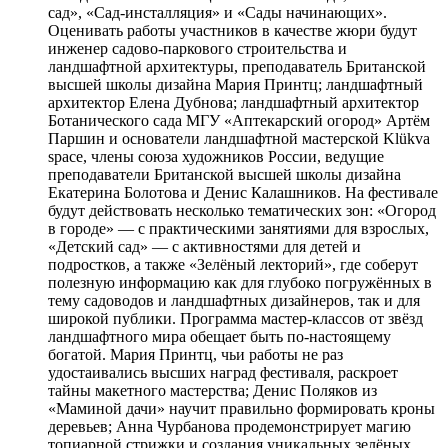
сад», «Сад-инсталляция» и «Сады начинающих».
Оценивать работы участников в качестве жюри будут
инженер садово-паркового строительства и
ландшафтной архитектуры, преподаватель Британской
высшей школы дизайна Мария Принтц; ландшафтный
архитектор Елена Дубнова; ландшафтный архитектор
Ботанического сада МГУ «Аптекарский огород» Артём
Паршин и основатели ландшафтной мастерской Klükva
space, члены союза художников России, ведущие
преподаватели Британской высшей школы дизайна
Екатерина Болотова и Денис Калашников. На фестивале
будут действовать несколько тематических зон: «Огород
в городе» — с практическими занятиями для взрослых,
«Детский сад» — с активностями для детей и
подростков, а также «Зелёный лекторий», где соберут
полезную информацию как для глубоко погружённых в
тему садоводов и ландшафтных дизайнеров, так и для
широкой публики. Программа мастер-классов от звёзд
ландшафтного мира обещает быть по-настоящему
богатой. Мария Принтц, чьи работы не раз
удостаивались высших наград фестиваля, раскроет
тайны макетного мастерства; Денис Поляков из
«Маминой дачи» научит правильно формировать кроны
деревьев; Анна Чурбанова продемонстрирует магию
топиарной стрижки и создания уникальных зелёных