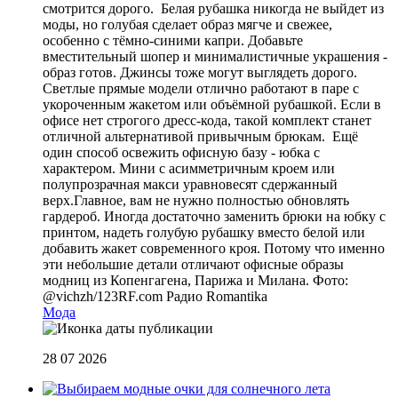
смотрится дорого. Белая рубашка никогда не выйдет из
моды, но голубая сделает образ мягче и свежее,
особенно с тёмно-синими капри. Добавьте
вместительный шопер и минималистичные украшения -
образ готов. Джинсы тоже могут выглядеть дорого.
Светлые прямые модели отлично работают в паре с
укороченным жакетом или объёмной рубашкой. Если в
офисе нет строгого дресс-кода, такой комплект станет
отличной альтернативой привычным брюкам. Ещё
один способ освежить офисную базу - юбка с
характером. Мини с асимметричным кроем или
полупрозрачная макси уравновесят сдержанный
верх.Главное, вам не нужно полностью обновлять
гардероб. Иногда достаточно заменить брюки на юбку с
принтом, надеть голубую рубашку вместо белой или
добавить жакет современного кроя. Потому что именно
эти небольшие детали отличают офисные образы
модниц из Копенгагена, Парижа и Милана. Фото:
@vichzh/123RF.com
Радио Romantika
Мода
28 07 2026