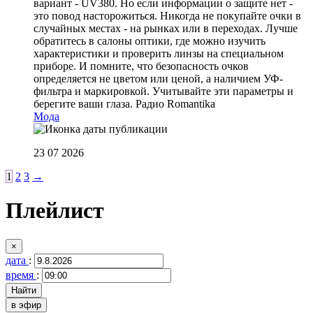
вариант - UV380. Но если информации о защите нет -
это повод насторожиться. Никогда не покупайте очки в
случайных местах - на рынках или в переходах. Лучше
обратитесь в салоны оптики, где можно изучить
характеристики и проверить линзы на специальном
приборе. И помните, что безопасность очков
определяется не цветом или ценой, а наличием УФ-
фильтра и маркировкой. Учитывайте эти параметры и
берегите ваши глаза.
Радио Romantika
Мода
23 07 2026
1
2
3
→
Плейлист
×
дата
:
время
:
в эфир