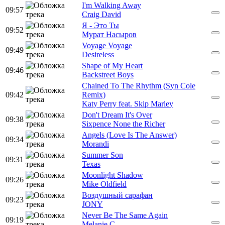
I'm Walking Away
09:57
Craig David
Я - Это Ты
09:52
Мурат Насыров
Voyage Voyage
09:49
Desireless
Shape of My Heart
09:46
Backstreet Boys
Chained To The Rhythm (Syn Cole
09:42
Remix)
Katy Perry feat. Skip Marley
Don't Dream It's Over
09:38
Sixpence None the Richer
Angels (Love Is The Answer)
09:34
Morandi
Summer Son
09:31
Texas
Moonlight Shadow
09:26
Mike Oldfield
Воздушный сарафан
09:23
JONY
Never Be The Same Again
09:19
Melanie C