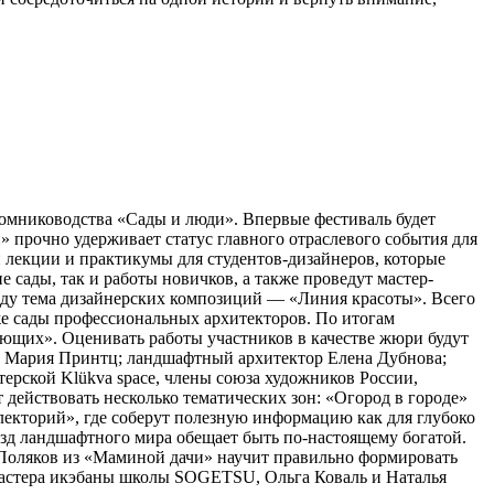
томниководства «Сады и люди». Впервые фестиваль будет
 прочно удерживает статус главного отраслевого события для
 лекции и практикумы для студентов-дизайнеров, которые
сады, так и работы новичков, а также проведут мастер-
оду тема дизайнерских композиций — «Линия красоты». Всего
кже сады профессиональных архитекторов. По итогам
ющих». Оценивать работы участников в качестве жюри будут
а Мария Принтц; ландшафтный архитектор Елена Дубнова;
рской Klükva space, члены союза художников России,
действовать несколько тематических зон: «Огород в городе»
лекторий», где соберут полезную информацию как для глубоко
ёзд ландшафтного мира обещает быть по-настоящему богатой.
с Поляков из «Маминой дачи» научит правильно формировать
Мастера икэбаны школы SOGETSU, Ольга Коваль и Наталья