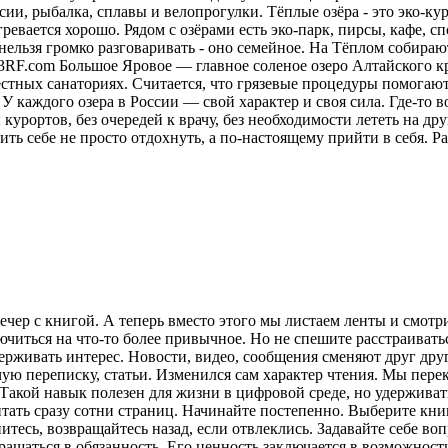
ии, рыбалка, сплавы и велопрогулки. Тёплые озёра - это эко-кур
ревается хорошо. Рядом с озёрами есть эко-парк, пирсы, кафе, 
нельзя громко разговаривать - оно семейное. На Тёплом собираю
23RF.com Большое Яровое — главное соленое озеро Алтайского кр
местных санаториях. Считается, что грязевые процедуры помога
У каждого озера в России — свой характер и своя сила. Где-то в
курортов, без очередей к врачу, без необходимости лететь на друг
ить себе не просто отдохнуть, а по-настоящему прийти в себя.
Ра
ечер с книгой. А теперь вместо этого мы листаем ленты и смот
лючиться на что-то более привычное. Но не спешите расстраива
рживать интерес. Новости, видео, сообщения сменяют друг друг
ую переписку, статьи. Изменился сам характер чтения. Мы пере
акой навык полезен для жизни в цифровой среде, но удерживат
итать сразу сотни страниц. Начинайте постепенно. Выберите кни
питесь, возвращайтесь назад, если отвлеклись. Задавайте себе во
вращаться в обязанность. Его ценность заключается в возможнос