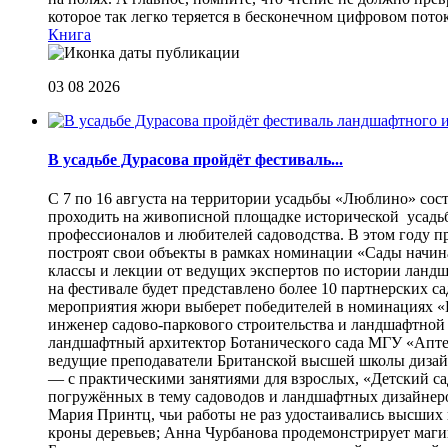
которое так легко теряется в бесконечном цифровом пот
Книга
03 08 2026
В усадьбе Дурасова пройдёт фестиваль...
С 7 по 16 августа на территории усадьбы «Люблино» сос
проходить на живописной площадке исторической усадьбы
профессионалов и любителей садоводства. В этом году п
построят свои объекты в рамках номинации «Сады начина
классы и лекции от ведущих экспертов по истории ланд
на фестивале будет представлено более 10 партнерских с
мероприятия жюри выберет победителей в номинациях «Б
инженер садово-паркового строительства и ландшафтной
ландшафтный архитектор Ботанического сада МГУ «Аптек
ведущие преподаватели Британской высшей школы дизайна
— с практическими занятиями для взрослых, «Детский са
погружённых в тему садоводов и ландшафтных дизайнеров
Мария Принтц, чьи работы не раз удостаивались высших 
кроны деревьев; Анна Чурбанова продемонстрирует маг