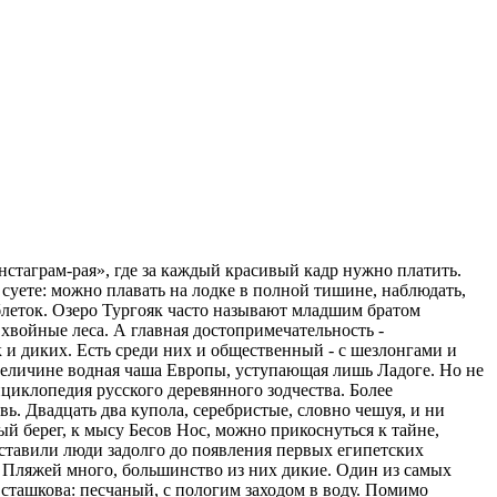
нстаграм-рая», где за каждый красивый кадр нужно платить.
 суете: можно плавать на лодке в полной тишине, наблюдать,
таблеток. Озеро Тургояк часто называют младшим братом
хвойные леса. А главная достопримечательность -
к и диких. Есть среди них и общественный - с шезлонгами и
о величине водная чаша Европы, уступающая лишь Ладоге. Но не
циклопедия русского деревянного зодчества. Более
. Двадцать два купола, серебристые, словно чешуя, и ни
ый берег, к мысу Бесов Нос, можно прикоснуться к тайне,
оставили люди задолго до появления первых египетских
 Пляжей много, большинство из них дикие. Один из самых
сташкова: песчаный, с пологим заходом в воду. Помимо