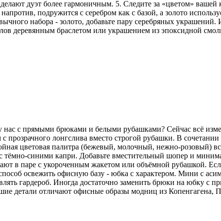
делают дуэт более гармоничным. 5. Следите за «цветом» вашей
напротив, подружится с серебром как с базой, а золото использу
ычного набора - золото, добавьте пару серебряных украшений. И
аллов деревянным браслетом или украшением из эпоксидной смо
 у нас с прямыми брюками и белыми рубашками? Сейчас всё изм
 с прозрачного лонгслива вместо строгой рубашки. В сочетани
койная цветовая палитра (бежевый, молочный, нежно-розовый) вс
но с тёмно-синими капри. Добавьте вместительный шопер и мини
ют в паре с укороченным жакетом или объёмной рубашкой. Если 
особ освежить офисную базу - юбка с характером. Мини с аси
лять гардероб. Иногда достаточно заменить брюки на юбку с пр
ьшие детали отличают офисные образы модниц из Копенгагена, 