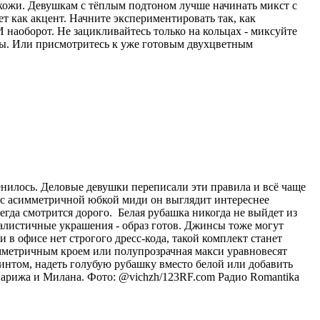
 кожи. Девушкам с тёплым подтоном лучше начинать микст с
ет как акцент. Начните экспериментировать так, как
 наоборот. Не зацикливайтесь только на кольцах - миксуйте
лы. Или присмотритесь к уже готовым двухцветным
енилось. Деловые девушки переписали эти правила и всё чаще
и с асимметричной юбкой миди он выглядит интереснее
егда смотрится дорого. Белая рубашка никогда не выйдет из
малистичные украшения - образ готов. Джинсы тоже могут
в офисе нет строгого дресс-кода, такой комплект станет
мметричным кроем или полупрозрачная макси уравновесят
интом, надеть голубую рубашку вместо белой или добавить
Парижа и Милана. Фото: @vichzh/123RF.com
Радио Romantika