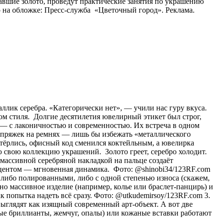
авшие золото, проведут практические занятия по украшению
 на обложке: Пресс-служба «Цветочный город». Реклама.
аллик серебра. «Категорически нет», — учили нас гуру вкуса.
ом стиля. Долгие десятилетия ювелирный этикет был строг,
о) — с лаконичностью и современностью. Их встреча в одном
и пряжек на ремнях — лишь бы избежать «металлического
стёрлись, офисный код сменился коктейльным, а ювелирка
 свою коллекцию украшений. Золото греет, серебро холодит.
с массивной серебряной накладкой на пальце создаёт
акцентом — мгновенная динамика. Фото: @shinobi34/123RF.com
 либо полированными, либо с одной степенью износа (скажем,
о массивное изделие (например, колье или браслет-панцирь) и
к попытка надеть всё сразу. Фото: @utkudemirsoy/123RF.com 3.
ыглядят как изящный современный арт-объект. А вот две
лые бриллианты, жемчуг, опалы) или кожаные вставки работают