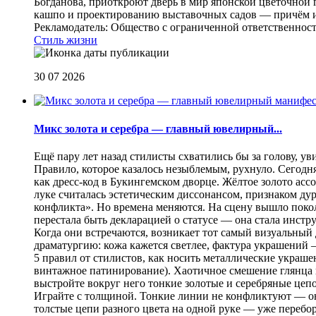
Богданова, приоткроют дверь в мир японской цветочной 
кашпо и проектированию выставочных садов — причём их
Рекламодатель: Общество с ограниченной ответственнос
Стиль жизни
30 07 2026
Микс золота и серебра — главный ювелирный...
Ещё пару лет назад стилисты схватились бы за голову, у
Правило, которое казалось незыблемым, рухнуло. Сегодн
как дресс-код в Букингемском дворце. Жёлтое золото асс
луке считалась эстетическим диссонансом, признаком ду
конфликта». Но времена меняются. На сцену вышло покол
перестала быть декларацией о статусе — она стала инст
Когда они встречаются, возникает тот самый визуальный д
драматургию: кожа кажется светлее, фактура украшений
5 правил от стилистов, как носить металлические украш
винтажное патинирование). Хаотичное смешение глянца и
выстройте вокруг него тонкие золотые и серебряные цепоч
Играйте с толщиной. Тонкие линии не конфликтуют — они
толстые цепи разного цвета на одной руке — уже перебо