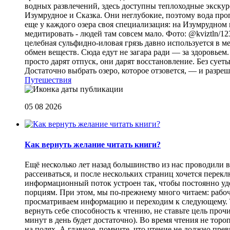
водных развлечений, здесь доступны теплоходные экскурс
Изумрудное и Сказка. Они неглубокие, поэтому вода прог
еще у каждого озера своя специализация: на Изумрудном 
медитировать - людей там совсем мало. Фото: @kviztln/1
целебная сульфидно-иловая грязь давно используется в 
обмен веществ. Сюда едут не загара ради — за здоровьем. 
просто дарят отпуск, они дарят восстановление. Без суеты 
Достаточно выбрать озеро, которое отзовется, — и разреш
Путешествия
05 08 2026
Как вернуть желание читать книги?
Eщё несколько лет назад большинство из нас проводили в
рассеиваться, и после нескольких страниц хочется перек
информационный поток устроен так, чтобы постоянно уде
порциям. При этом, мы по-прежнему много читаем: рабоч
просматриваем информацию и переходим к следующему. Т
вернуть себе способность к чтению, не ставьте цель проч
минут в день будет достаточно). Во время чтения не торо
на полях. А главное, помните, что чтение не должно пре