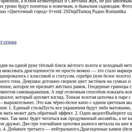
гармонии, а Юлия Безматерных и Светлана Жук, не раз завоёвыв
 уроки будут понятны и новичкам, и бывалым садоводам. Фото
тью «Цветочный город» 0+erid: 2SDnjdTumoq
Радио Romantika
видев на одной руке тёплый блеск жёлтого золота и холодный мет
я миксовать драгоценности не просто можно — это стало маркер
оциировалось с классикой и статусом, серебро (или белое золот
рного тона. Девушки дотошно сверяли цвет застёжек на сумках 
ение, которое не признаёт жёстких рамок. Гендерные границы 
рументом самовыражения. А ещё отличным способом показать всю
иалог, который цепляет взгляд. Тонкая золотая цепочка в паре 
 — выразительнее. Это как чёрно-белое кино с одним цветным 
ения: 1. Единый стильПусть все украшения будут либо матовыми,
 мата может дать обратный эффект. 2. Один акцентВыберите одн
ки. Так микс будет читаться как продуманный ансамбль, а не ка
 дружат. Две-три тончайшие цепочки разного металла на шее в
р. 4. Добавьте третьего — нейтрального.Драгоценные камни (бе