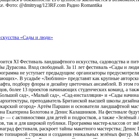
оке. Фото: @dmitryag/123RF.com
Радио Romantika
тоится XI Фестиваль ландшафтного искусства, садоводства и пи
 Дурасова. Вход свободный. За 11 лет фестиваль «Сады и люди»
рограмма не уступает предыдущим: организаторы предусмотрели
ющих». В усадьбе «Люблино» представят как крупные авторские 
шафта, подбору флоры и дизайну цветочных ансамблей. В этом г
адов, более 13 проектов начинающих студенческих команд, а та
ольшой сад», «Малый сад», «Сад-инсталляция» и «Сады начина
 архитектуры, преподаватель Британской высшей школы дизайн
арский огород» Артём Паршин и основатели ландшафтной масте
 Екатерина Болотова и Денис Калашников. На фестивале будут 
д» — с активностями для детей и подростков, а также «Зелёный 
, так и для широкой публики. Программа мастер-классов от зв
наград фестиваля, раскроет тайны макетного мастерства; Дени
ию топиарной стрижки и создания уникальных зелёных фигур. 