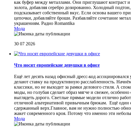
как буфер между металлами. Они приглушают контраст и 
золота, добавляя серебро дозированно. Холодный подтон, 
подсказывает собственный вкус. Если основа вашего прив
цепочки, добавляйте броши. Разбавляйте сочетание мет
украшениям.
Радио Romantika
Мода
30 07 2026
Что носят европейские девушки в офисе
Ещё лет десять назад офисный дресс-код ассоциировался
делают ставку на продуктивную расслабленность. Начнём
классики, но не выходит за рамки делового стиля. А спо
моды, но голубая сделает образ мягче и свежее, особен
выглядеть дорого. Светлые прямые модели отлично работа
отличной альтернативой привычным брюкам. Ещё один сп
сдержанный верх.Главное, вам не нужно полностью обнов
жакет современного кроя. Потому что именно эти небол
Мода