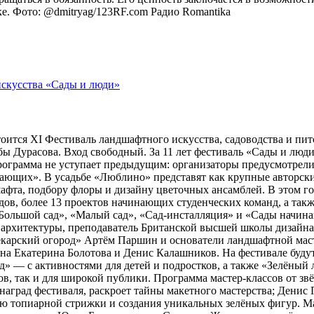
оке. Фото: @dmitryag/123RF.com
Радио Romantika
тоится XI Фестиваль ландшафтного искусства, садоводства и пи
 Дурасова. Вход свободный. За 11 лет фестиваль «Сады и люди»
рограмма не уступает предыдущим: организаторы предусмотрели
ющих». В усадьбе «Люблино» представят как крупные авторские 
шафта, подбору флоры и дизайну цветочных ансамблей. В этом г
адов, более 13 проектов начинающих студенческих команд, а та
ольшой сад», «Малый сад», «Сад-инсталляция» и «Сады начина
 архитектуры, преподаватель Британской высшей школы дизайн
арский огород» Артём Паршин и основатели ландшафтной масте
 Екатерина Болотова и Денис Калашников. На фестивале будут 
д» — с активностями для детей и подростков, а также «Зелёный 
, так и для широкой публики. Программа мастер-классов от зв
наград фестиваля, раскроет тайны макетного мастерства; Дени
ию топиарной стрижки и создания уникальных зелёных фигур. 