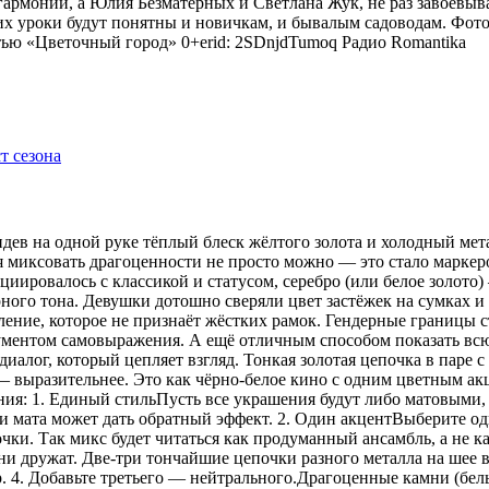
гармонии, а Юлия Безматерных и Светлана Жук, не раз завоёвыв
 уроки будут понятны и новичкам, и бывалым садоводам. Фото
тью «Цветочный город» 0+erid: 2SDnjdTumoq
Радио Romantika
видев на одной руке тёплый блеск жёлтого золота и холодный мет
я миксовать драгоценности не просто можно — это стало маркер
оциировалось с классикой и статусом, серебро (или белое золот
рного тона. Девушки дотошно сверяли цвет застёжек на сумках 
ение, которое не признаёт жёстких рамок. Гендерные границы 
рументом самовыражения. А ещё отличным способом показать всю
иалог, который цепляет взгляд. Тонкая золотая цепочка в паре 
 — выразительнее. Это как чёрно-белое кино с одним цветным 
ения: 1. Единый стильПусть все украшения будут либо матовыми,
 мата может дать обратный эффект. 2. Один акцентВыберите одн
ки. Так микс будет читаться как продуманный ансамбль, а не ка
 дружат. Две-три тончайшие цепочки разного металла на шее в
р. 4. Добавьте третьего — нейтрального.Драгоценные камни (бе