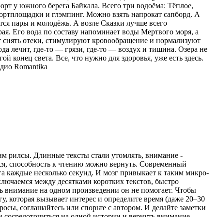
орт у южного берега Байкала. Всего три водоёма: Тёплое,
спортплощадки и глэмпинг. Можно взять напрокат сапборд. А
тся пары и молодёжь. А возле Сказки лучше всего
ая. Его вода по составу напоминает воды Мертвого моря, а
ют снять отеки, стимулируют кровообращение и нормализуют
ода лечит, где-то — грязи, где-то — воздух и тишина. Озера не
ой конец света. Все, что нужно для здоровья, уже есть здесь.
дио Romantika
рим рилсы. Длинные тексты стали утомлять, внимание -
ться, способность к чтению можно вернуть. Современный
а каждые несколько секунд. И мозг привыкает к таким микро-
ключаемся между десятками коротких текстов, быстро
ь внимание на одном произведении он не помогает. Чтобы
гу, которая вызывает интерес и определите время (даже 20–30
просы, соглашайтесь или спорьте с автором. И делайте заметки
ти сосредоточиться на одной истории и вернуть внимание,