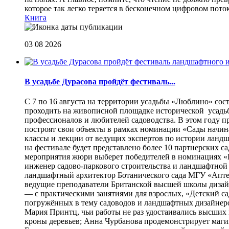
которое так легко теряется в бесконечном цифровом пот
Книга
03 08 2026
В усадьбе Дурасова пройдёт фестиваль...
С 7 по 16 августа на территории усадьбы «Люблино» сос
проходить на живописной площадке исторической усадьбы
профессионалов и любителей садоводства. В этом году п
построят свои объекты в рамках номинации «Сады начина
классы и лекции от ведущих экспертов по истории ланд
на фестивале будет представлено более 10 партнерских с
мероприятия жюри выберет победителей в номинациях «Б
инженер садово-паркового строительства и ландшафтной
ландшафтный архитектор Ботанического сада МГУ «Аптек
ведущие преподаватели Британской высшей школы дизайна
— с практическими занятиями для взрослых, «Детский са
погружённых в тему садоводов и ландшафтных дизайнеров
Мария Принтц, чьи работы не раз удостаивались высших 
кроны деревьев; Анна Чурбанова продемонстрирует маг