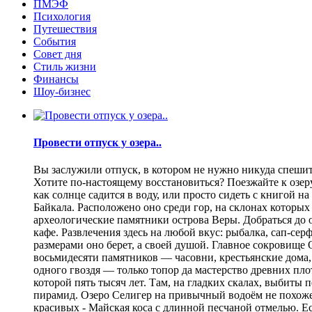
ПМЭФ
Психология
Путешествия
События
Совет дня
Стиль жизни
Финансы
Шоу-бизнес
Провести отпуск у озера..
Вы заслужили отпуск, в котором не нужно никуда спешить
Хотите по-настоящему восстановиться? Поезжайте к озеру.
как солнце садится в воду, или просто сидеть с книгой н
Байкала. Расположено оно среди гор, на склонах которы
археологические памятники острова Веры. Добраться до о
кафе. Развлечения здесь на любой вкус: рыбалка, сап-се
размерами оно берет, а своей душой. Главное сокровище
восьмидесяти памятников — часовни, крестьянские дома,
одного гвоздя — только топор да мастерство древних пло
которой пять тысяч лет. Там, на гладких скалах, выбит
пирамид. Озеро Селигер на привычный водоём не похоже
красивых - Майская коса с длинной песчаной отмелью. Е