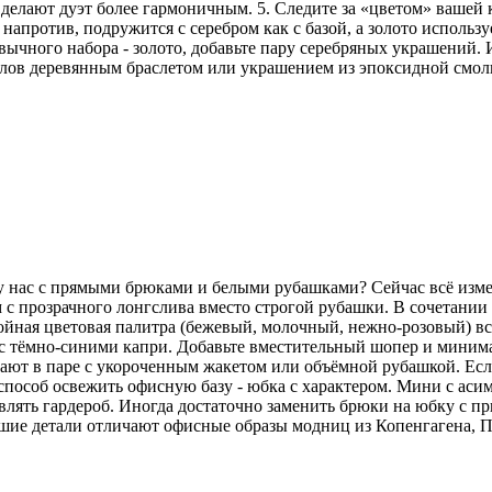
делают дуэт более гармоничным. 5. Следите за «цветом» вашей
напротив, подружится с серебром как с базой, а золото использу
ычного набора - золото, добавьте пару серебряных украшений. И
аллов деревянным браслетом или украшением из эпоксидной смо
 у нас с прямыми брюками и белыми рубашками? Сейчас всё изм
 с прозрачного лонгслива вместо строгой рубашки. В сочетани
койная цветовая палитра (бежевый, молочный, нежно-розовый) вс
но с тёмно-синими капри. Добавьте вместительный шопер и мини
ют в паре с укороченным жакетом или объёмной рубашкой. Если 
особ освежить офисную базу - юбка с характером. Мини с аси
лять гардероб. Иногда достаточно заменить брюки на юбку с пр
ьшие детали отличают офисные образы модниц из Копенгагена, 