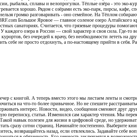
ии, рыбалка, сплавы и велопрогулки. Тёплые озёра - это эко-кур
ревается хорошо. Рядом с озёрами есть эко-парк, пирсы, кафе, 
нельзя громко разговаривать - оно семейное. На Тёплом собираю
23RF.com Большое Яровое — главное соленое озеро Алтайского кр
местных санаториях. Считается, что грязевые процедуры помога
У каждого озера в России — свой характер и своя сила. Где-то в
курортов, без очередей к врачу, без необходимости лететь на друг
ить себе не просто отдохнуть, а по-настоящему прийти в себя.
Ра
ечер с книгой. А теперь вместо этого мы листаем ленты и смот
лючиться на что-то более привычное. Но не спешите расстраива
рживать интерес. Новости, видео, сообщения сменяют друг друг
ую переписку, статьи. Изменился сам характер чтения. Мы пере
акой навык полезен для жизни в цифровой среде, но удерживат
итать сразу сотни страниц. Начинайте постепенно. Выберите кни
питесь, возвращайтесь назад, если отвлеклись. Задавайте себе во
вращаться в обязанность. Его ценность заключается в возможнос