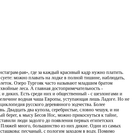
нстаграм-рая», где за каждый красивый кадр нужно платить.
 суете: можно плавать на лодке в полной тишине, наблюдать,
таблеток. Озеро Тургояк часто называют младшим братом
хвойные леса. А главная достопримечательность -
к и диких. Есть среди них и общественный - с шезлонгами и
о величине водная чаша Европы, уступающая лишь Ладоге. Но не
циклопедия русского деревянного зодчества. Более
. Двадцать два купола, серебристые, словно чешуя, и ни
ый берег, к мысу Бесов Нос, можно прикоснуться к тайне,
оставили люди задолго до появления первых египетских
 Пляжей много, большинство из них дикие. Один из самых
сташкова: песчаный, с пологим заходом в воду. Помимо