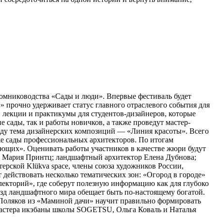
томниководства «Сады и люди». Впервые фестиваль будет
 прочно удерживает статус главного отраслевого события для
 лекции и практикумы для студентов-дизайнеров, которые
сады, так и работы новичков, а также проведут мастер-
оду тема дизайнерских композиций — «Линия красоты». Всего
кже сады профессиональных архитекторов. По итогам
ющих». Оценивать работы участников в качестве жюри будут
а Мария Принтц; ландшафтный архитектор Елена Дубнова;
рской Klükva space, члены союза художников России,
действовать несколько тематических зон: «Огород в городе»
лекторий», где соберут полезную информацию как для глубоко
ёзд ландшафтного мира обещает быть по-настоящему богатой.
с Поляков из «Маминой дачи» научит правильно формировать
Мастера икэбаны школы SOGETSU, Ольга Коваль и Наталья