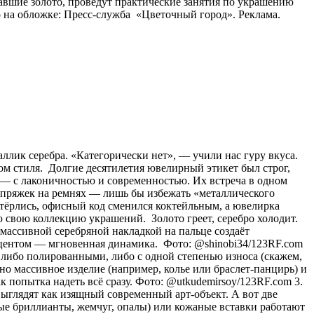
авшие золото, проведут практические занятия по украшению
 на обложке: Пресс-служба «Цветочный город». Реклама.
аллик серебра. «Категорически нет», — учили нас гуру вкуса.
ом стиля. Долгие десятилетия ювелирный этикет был строг,
о) — с лаконичностью и современностью. Их встреча в одном
и пряжек на ремнях — лишь бы избежать «металлического
стёрлись, офисный код сменился коктейльным, а ювелирка
 свою коллекцию украшений. Золото греет, серебро холодит.
с массивной серебряной накладкой на пальце создаёт
акцентом — мгновенная динамика. Фото: @shinobi34/123RF.com
 либо полированными, либо с одной степенью износа (скажем,
о массивное изделие (например, колье или браслет-панцирь) и
к попытка надеть всё сразу. Фото: @utkudemirsoy/123RF.com 3.
ыглядят как изящный современный арт-объект. А вот две
лые бриллианты, жемчуг, опалы) или кожаные вставки работают