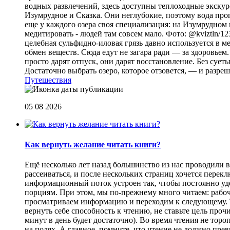
водных развлечений, здесь доступны теплоходные экскурс
Изумрудное и Сказка. Они неглубокие, поэтому вода прог
еще у каждого озера своя специализация: на Изумрудном 
медитировать - людей там совсем мало. Фото: @kviztln/1
целебная сульфидно-иловая грязь давно используется в 
обмен веществ. Сюда едут не загара ради — за здоровьем. 
просто дарят отпуск, они дарят восстановление. Без суеты 
Достаточно выбрать озеро, которое отзовется, — и разреш
Путешествия
05 08 2026
Как вернуть желание читать книги?
Eщё несколько лет назад большинство из нас проводили в
рассеиваться, и после нескольких страниц хочется перек
информационный поток устроен так, чтобы постоянно уде
порциям. При этом, мы по-прежнему много читаем: рабоч
просматриваем информацию и переходим к следующему. Т
вернуть себе способность к чтению, не ставьте цель проч
минут в день будет достаточно). Во время чтения не торо
на полях. А главное, помните, что чтение не должно пре