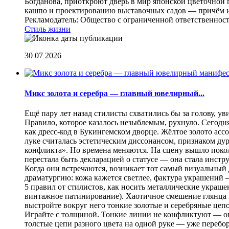
Богданова, приоткроют дверь в мир японской цветочной 
кашпо и проектированию выставочных садов — причём их
Рекламодатель: Общество с ограниченной ответственнос
Стиль жизни
30 07 2026
Микс золота и серебра — главный ювелирный...
Ещё пару лет назад стилисты схватились бы за голову, у
Правило, которое казалось незыблемым, рухнуло. Сегодн
как дресс-код в Букингемском дворце. Жёлтое золото асс
луке считалась эстетическим диссонансом, признаком ду
конфликта». Но времена меняются. На сцену вышло покол
перестала быть декларацией о статусе — она стала инст
Когда они встречаются, возникает тот самый визуальный д
драматургию: кожа кажется светлее, фактура украшений
5 правил от стилистов, как носить металлические украш
винтажное патинирование). Хаотичное смешение глянца и
выстройте вокруг него тонкие золотые и серебряные цепоч
Играйте с толщиной. Тонкие линии не конфликтуют — они
толстые цепи разного цвета на одной руке — уже перебо