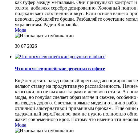
как буфер между металлами. Они приглушают контраст и 
золота, добавляя серебро дозированно. Холодный подтон, 
подсказывает собственный вкус. Если основа вашего прив
цепочки, добавляйте броши. Разбавляйте сочетание мет
украшениям.
Радио Romantika
Мода
30 07 2026
Что носят европейские девушки в офисе
Ещё лет десять назад офисный дресс-код ассоциировался
делают ставку на продуктивную расслабленность. Начнём
классики, но не выходит за рамки делового стиля. А спо
моды, но голубая сделает образ мягче и свежее, особен
выглядеть дорого. Светлые прямые модели отлично работа
отличной альтернативой привычным брюкам. Ещё один сп
сдержанный верх.Главное, вам не нужно полностью обнов
жакет современного кроя. Потому что именно эти небол
Мода