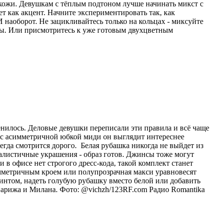
 кожи. Девушкам с тёплым подтоном лучше начинать микст с
ет как акцент. Начните экспериментировать так, как
 наоборот. Не зацикливайтесь только на кольцах - миксуйте
лы. Или присмотритесь к уже готовым двухцветным
енилось. Деловые девушки переписали эти правила и всё чаще
и с асимметричной юбкой миди он выглядит интереснее
егда смотрится дорого. Белая рубашка никогда не выйдет из
малистичные украшения - образ готов. Джинсы тоже могут
в офисе нет строгого дресс-кода, такой комплект станет
мметричным кроем или полупрозрачная макси уравновесят
интом, надеть голубую рубашку вместо белой или добавить
Парижа и Милана. Фото: @vichzh/123RF.com
Радио Romantika