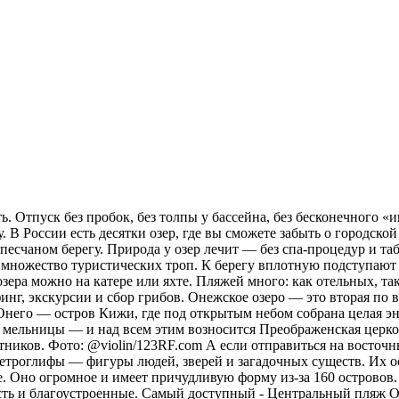
. Отпуск без пробок, без толпы у бассейна, без бесконечного «и
 В России есть десятки озер, где вы сможете забыть о городской
а песчаном берегу. Природа у озер лечит — без спа-процедур и 
х множество туристических троп. К берегу вплотную подступают 
зера можно на катере или яхте. Пляжей много: как отельных, та
рфинг, экскурсии и сбор грибов. Онежское озеро — это вторая п
 Онего — остров Кижи, где под открытым небом собрана целая эн
 мельницы — и над всем этим возносится Преображенская церковь
тников. Фото: @violin/123RF.com А если отправиться на восточн
ы петроглифы — фигуры людей, зверей и загадочных существ. Их 
. Оно огромное и имеет причудливую форму из-за 160 островов.
сть и благоустроенные. Самый доступный - Центральный пляж О