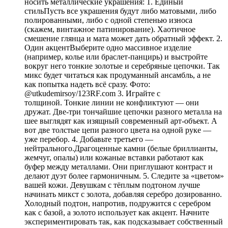
носить металлические украшения: 1. Единый
стильПусть все украшения будут либо матовыми, либо
полированными, либо с одной степенью износа
(скажем, винтажное патинирование). Хаотичное
смешение глянца и мата может дать обратный эффект. 2.
Один акцентВыберите одно массивное изделие
(например, колье или браслет-панцирь) и выстройте
вокруг него тонкие золотые и серебряные цепочки. Так
микс будет читаться как продуманный ансамбль, а не
как попытка надеть всё сразу. Фото:
@utkudemirsoy/123RF.com 3. Играйте с
толщиной. Тонкие линии не конфликтуют — они
дружат. Две-три тончайшие цепочки разного металла на
шее выглядят как изящный современный арт-объект. А
вот две толстые цепи разного цвета на одной руке —
уже перебор. 4. Добавьте третьего —
нейтрального.Драгоценные камни (белые бриллианты,
жемчуг, опалы) или кожаные вставки работают как
буфер между металлами. Они приглушают контраст и
делают дуэт более гармоничным. 5. Следите за «цветом»
вашей кожи. Девушкам с тёплым подтоном лучше
начинать микст с золота, добавляя серебро дозированно.
Холодный подтон, напротив, подружится с серебром
как с базой, а золото использует как акцент. Начните
экспериментировать так, как подсказывает собственный