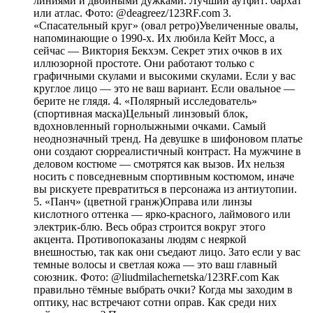
линиями и двойными дужками. Лучший аутфит: бархат
или атлас. Фото: @deagreez/123RF.com 3.
«Спасательный круг» (овал ретро)Увеличенные овалы,
напоминающие о 1990-х. Их любила Кейт Мосс, а
сейчас — Виктория Бекхэм. Секрет этих очков в их
иллюзорной простоте. Они работают только с
графичными скулами и высокими скулами. Если у вас
круглое лицо — это не ваш вариант. Если овальное —
берите не глядя. 4. «Полярный исследователь»
(спортивная маска)Цельный линзовый блок,
вдохновленный горнолыжными очками. Самый
неоднозначный тренд. На девушке в шифоновом платье
они создают сюрреалистичный контраст. На мужчине в
деловом костюме — смотрятся как вызов. Их нельзя
носить с повседневным спортивным костюмом, иначе
вы рискуете превратиться в персонажа из антиутопии.
5. «Панч» (цветной гранж)Оправа или линзы
кислотного оттенка — ярко-красного, лаймового или
электрик-блю. Весь образ строится вокруг этого
акцента. Противопоказаны людям с неяркой
внешностью, так как они съедают лицо. Зато если у вас
темные волосы и светлая кожа — это ваш главный
союзник. Фото: @liudmilachernetska/123RF.com Как
правильно тёмные выбрать очки? Когда мы заходим в
оптику, нас встречают сотни оправ. Как среди них