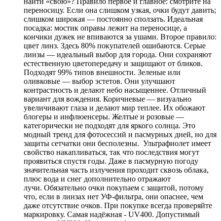
найти «свою»? Правило первое и главное: смотрите на
переносицу. Если она слишком узкая, очки будут давить;
слишком широкая — постоянно сползать. Идеальная
посадка: мостик оправы лежит на переносице, а
кончики дужек не впиваются за ушами. Второе правило:
цвет линз. Здесь 80% покупателей ошибаются. Серые
линзы — идеальный выбор для города. Они сохраняют
естественную цветопередачу и защищают от бликов.
Подходят 99% типов внешности. Зеленые или
оливковые — выбор эстетов. Они улучшают
контрастность и делают небо насыщеннее. Отличный
вариант для вождения. Коричневые — визуально
увеличивают глаза и делают мир теплее. Их обожают
блогеры и инфлюенсеры. Желтые и розовые —
категорически не подходят для яркого солнца. Это
модный тренд для фотосессий и пасмурных дней, но для
защиты сетчатки они бесполезны. Ультрафиолет имеет
свойство накапливаться, так что последствия могут
проявиться спустя годы. Даже в пасмурную погоду
значительная часть излучения проходит сквозь облака,
плюс вода и снег дополнительно отражают
лучи. Обязательно очки покупаем с защитой, потому
что, если в линзах нет УФ-фильтра, они опаснее, чем
даже отсутствие очков. При покупке всегда проверяйте
маркировку. Самая надёжная - UV400. Допустимый