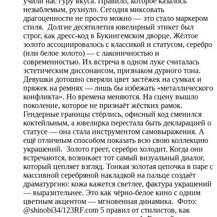
учили нас гуру вкуса. Правило, которое казалось
незыблемым, рухнуло. Сегодня миксовать
драгоценности не просто можно — это стало маркером
стиля. Долгие десятилетия ювелирный этикет был
строг, как дресс-код в Букингемском дворце. Жёлтое
золото ассоциировалось с классикой и статусом, серебро
(или белое золото) — с лаконичностью и
современностью. Их встреча в одном луке считалась
эстетическим диссонансом, признаком дурного тона.
Девушки дотошно сверяли цвет застёжек на сумках и
пряжек на ремнях — лишь бы избежать «металлического
конфликта». Но времена меняются. На сцену вышло
поколение, которое не признаёт жёстких рамок.
Гендерные границы стёрлись, офисный код сменился
коктейльным, а ювелирка перестала быть декларацией о
статусе — она стала инструментом самовыражения. А
ещё отличным способом показать всю свою коллекцию
украшений. Золото греет, серебро холодит. Когда они
встречаются, возникает тот самый визуальный диалог,
который цепляет взгляд. Тонкая золотая цепочка в паре с
массивной серебряной накладкой на пальце создаёт
драматургию: кожа кажется светлее, фактура украшений
— выразительнее. Это как чёрно-белое кино с одним
цветным акцентом — мгновенная динамика. Фото:
@shinobi34/123RF.com 5 правил от стилистов, как