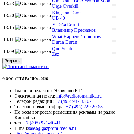
Girl, You'll Be A Woman Soon
13:23
Urge Overkill
Kingston Town
13:20
UB 40
У Тебя Есть Я
13:15
Владимир Пресняков
What Happens Tomorrow
13:11
Duran Duran
Que Vendra
13:09
Zaz
Закрыть
© ООО «ГПМ РАДИО», 2026
Главный редактор: Яковенко Е.Г.
Электронная почта:
info@radioromantika.ru
Телефон редакции:
+7 (495) 937 33 67
Телефон прямого эфира:
+7 (495) 229 20 68
По всем вопросам размещения рекламы на радио
Romantika
тел.
+7 (495) 921-40-41
E-mail:
sales@gazprom-media.ru
https://gpmsaleshouse.ru/