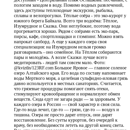
пологим заходом в воду. Помимо водных развлечений,
здесь доступны теплоходные экскурсии, рыбалка,
сплавы и велопрогулки. Тёплые озёра - это эко-курорт у
южного берега Байкала. Всего три водоёма: Тёплое,
Изумрудное и Сказка. Они неглубокие, поэтому вода
прогревается хорошо. Рядом с озёрами есть эко-парк,
пирсы, кафе, спортплощадки и глэмпинг. Можно взять
напрокат сапборд. А еще у каждого озера своя
специализация: на Изумрудном нельзя громко
разговаривать - оно семейное. На Тёплом собираются
пары и молодёжь. А возле Сказки лучше всего
медитировать - людей там совсем мало. Фото:
@kviztln/123RF.com Большое Яровое — главное соленое
озеро Алтайского края. Его вода по составу напоминает
воды Мертвого моря, а целебная сульфидно-иловая грязь
давно используется в местных санаториях. Считается,
что грязевые процедуры помогают снять отеки,
стимулируют кровообращение и нормализуют обмен
веществ. Сюда едут не загара ради — за здоровьем. У
каждого озера в России — свой характер и своя сила.
Где-то вода лечит, где-то — грязи, где-то — воздух и
тишина. Озера не просто дарят отпуск, они дарят
восстановление. Без суеты курортов, без очередей к
врачу, без необходимости лететь на другой конец света.