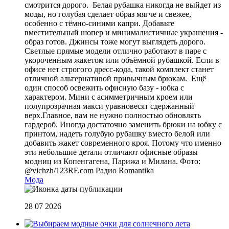
смотрится дорого. Белая рубашка никогда не выйдет из
моды, но голубая сделает образ мягче и свежее,
особенно с тёмно-синими капри. Добавьте
вместительный шопер и минималистичные украшения -
образ готов. Джинсы тоже могут выглядеть дорого.
Светлые прямые модели отлично работают в паре с
укороченным жакетом или объёмной рубашкой. Если в
офисе нет строгого дресс-кода, такой комплект станет
отличной альтернативой привычным брюкам. Ещё
один способ освежить офисную базу - юбка с
характером. Мини с асимметричным кроем или
полупрозрачная макси уравновесят сдержанный
верх.Главное, вам не нужно полностью обновлять
гардероб. Иногда достаточно заменить брюки на юбку с
принтом, надеть голубую рубашку вместо белой или
добавить жакет современного кроя. Потому что именно
эти небольшие детали отличают офисные образы
модниц из Копенгагена, Парижа и Милана. Фото:
@vichzh/123RF.com
Радио Romantika
Мода
28 07 2026