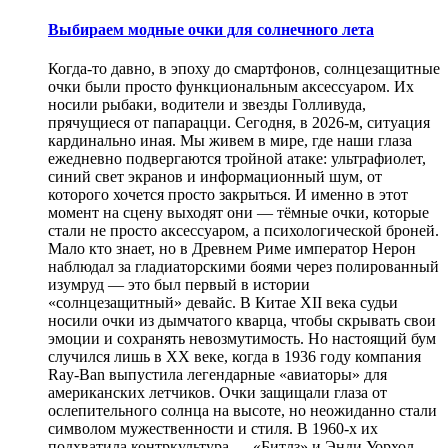
Выбираем модные очки для солнечного лета
Когда-то давно, в эпоху до смартфонов, солнцезащитные
очки были просто функциональным аксессуаром. Их
носили рыбаки, водители и звезды Голливуда,
прячущиеся от папарацци. Сегодня, в 2026-м, ситуация
кардинально иная. Мы живем в мире, где наши глаза
ежедневно подвергаются тройной атаке: ультрафиолет,
синий свет экранов и информационный шум, от
которого хочется просто закрыться. И именно в этот
момент на сцену выходят они — тёмные очки, которые
стали не просто аксессуаром, а психологической броней.
Мало кто знает, но в Древнем Риме император Нерон
наблюдал за гладиаторскими боями через полированный
изумруд — это был первый в истории
«солнцезащитный» девайс. В Китае XII века судьи
носили очки из дымчатого кварца, чтобы скрывать свои
эмоции и сохранять невозмутимость. Но настоящий бум
случился лишь в XX веке, когда в 1936 году компания
Ray-Ban выпустила легендарные «авиаторы» для
американских летчиков. Очки защищали глаза от
ослепительного солнца на высоте, но неожиданно стали
символом мужественности и стиля. В 1960-х их
подхватила контркультура — «Битлз» и Энди Уорхол