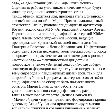
сад», «Сад-инсталляция» и «Сады начинающих».
Оценивать работы участников в качестве жюри будут
инженер садово-паркового строительства и
ландшафтной архитектуры, преподаватель Британской
высшей школы дизайна Мария Принтц; ландшафтный
архитектор Елена Дубнова; ландшафтный архитектор
Ботанического сада МГУ «Аптекарский огород» Артём
Паршин и основатели ландшафтной мастерской Klükva
space, члены союза художников России, ведущие
преподаватели Британской высшей школы дизайна
Екатерина Болотова и Денис Калашников. На фестивале
будут действовать несколько тематических зон: «Огород
в городе» — с практическими занятиями для взрослых,
«Детский сад» — с активностями для детей и
подростков, а также «Зелёный лекторий», где соберут
полезную информацию как для глубоко погружённых в
тему садоводов и ландшафтных дизайнеров, так и для
широкой публики. Программа мастер-классов от звёзд
ландшафтного мира обещает быть по-настоящему
богатой. Мария Принтц, чьи работы не раз
удостаивались высших наград фестиваля, раскроет
тайны макетного мастерства; Денис Поляков из
«Маминой дачи» научит правильно формировать кроны
деревьев; Анна Чурбанова продемонстрирует магию
топиарной стрижки и создания уникальных зелёных