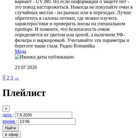
вариант - UV380. Но если информации о защите нет -
это повод насторожиться. Никогда не покупайте очки в
случайных местах - на рынках или в переходах. Лучше
обратитесь в салоны оптики, где можно изучить
характеристики и проверить линзы на специальном
приборе. И помните, что безопасность очков
определяется не цветом или ценой, а наличием УФ-
фильтра и маркировкой. Учитывайте эти параметры и
берегите ваши глаза.
Радио Romantika
Мода
23 07 2026
1
2
3
→
Плейлист
×
дата
:
время
:
в эфир