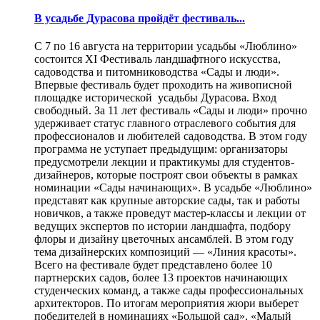
В усадьбе Дурасова пройдёт фестиваль...
С 7 по 16 августа на территории усадьбы «Люблино»
состоится XI Фестиваль ландшафтного искусства,
садоводства и питомниководства «Сады и люди».
Впервые фестиваль будет проходить на живописной
площадке исторической усадьбы Дурасова. Вход
свободный. За 11 лет фестиваль «Сады и люди» прочно
удерживает статус главного отраслевого события для
профессионалов и любителей садоводства. В этом году
программа не уступает предыдущим: организаторы
предусмотрели лекции и практикумы для студентов-
дизайнеров, которые построят свои объекты в рамках
номинации «Сады начинающих». В усадьбе «Люблино»
представят как крупные авторские сады, так и работы
новичков, а также проведут мастер-классы и лекции от
ведущих экспертов по истории ландшафта, подбору
флоры и дизайну цветочных ансамблей. В этом году
тема дизайнерских композиций — «Линия красоты».
Всего на фестивале будет представлено более 10
партнерских садов, более 13 проектов начинающих
студенческих команд, а также сады профессиональных
архитекторов. По итогам мероприятия жюри выберет
победителей в номинациях «Большой сад», «Малый