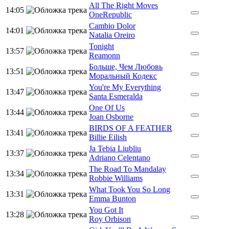
All The Right Moves
14:05
OneRepublic
Cambio Dolor
14:01
Natalia Oreiro
Tonight
13:57
Reamonn
Больше, Чем Любовь
13:51
Моральный Кодекс
You're My Everything
13:47
Santa Esmeralda
One Of Us
13:44
Joan Osborne
BIRDS OF A FEATHER
13:41
Billie Eilish
Ja Tebia Liubliu
13:37
Adriano Celentano
The Road To Mandalay
13:34
Robbie Williams
What Took You So Long
13:31
Emma Bunton
You Got It
13:28
Roy Orbison