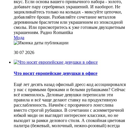
вкус. Если основа вашего привычного набора - золото,
добавьте пару серебряных украшений. И наоборот. Не
зацикливайтесь только на кольцах - миксуйте цепочки,
добавляйте броши. Разбавляйте сочетание металлов
деревянным браслетом или украшением из эпоксидной
смолы. Или присмотритесь к уже готовым двухцветным
украшениям.
Радио Romantika
Мода
30 07 2026
Что носят европейские девушки в офисе
Ещё лет десять назад офисный дресс-код ассоциировался
у нас с прямыми брюками и белыми рубашками? Сейчас
всё изменилось. Деловые девушки переписали эти
правила и всё чаще делают ставку на продуктивную
расслабленность. Начнём с прозрачного лонгслива
вместо строгой рубашки. В сочетании с асимметричной
юбкой миди он выглядит интереснее классики, но не
выходит за рамки делового стиля. А спокойная цветовая
палитра (бежевый, молочный, нежно-розовый) всегда