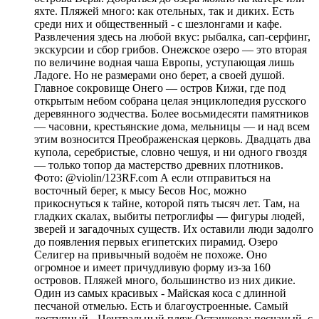
яхте. Пляжей много: как отельных, так и диких. Есть
среди них и общественный - с шезлонгами и кафе.
Развлечения здесь на любой вкус: рыбалка, сап-серфинг,
экскурсии и сбор грибов. Онежское озеро — это вторая
по величине водная чаша Европы, уступающая лишь
Ладоге. Но не размерами оно берет, а своей душой.
Главное сокровище Онего — остров Кижи, где под
открытым небом собрана целая энциклопедия русского
деревянного зодчества. Более восьмидесяти памятников
— часовни, крестьянские дома, мельницы — и над всем
этим возносится Преображенская церковь. Двадцать два
купола, серебристые, словно чешуя, и ни одного гвоздя
— только топор да мастерство древних плотников.
Фото: @violin/123RF.com А если отправиться на
восточный берег, к мысу Бесов Нос, можно
прикоснуться к тайне, которой пять тысяч лет. Там, на
гладких скалах, выбиты петроглифы — фигуры людей,
зверей и загадочных существ. Их оставили люди задолго
до появления первых египетских пирамид. Озеро
Селигер на привычный водоём не похоже. Оно
огромное и имеет причудливую форму из-за 160
островов. Пляжей много, большинство из них дикие.
Один из самых красивых - Майская коса с длинной
песчаной отмелью. Есть и благоустроенные. Самый
доступный - Центральный пляж Осташкова: песчаный, с