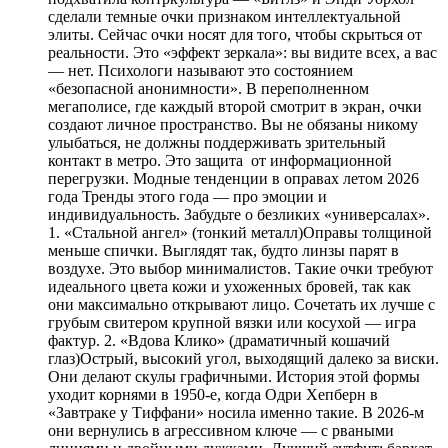
сделали темные очки признаком интеллектуальной
элиты. Сейчас очки носят для того, чтобы скрыться от
реальности. Это «эффект зеркала»: вы видите всех, а вас
— нет. Психологи называют это состоянием
«безопасной анонимности». В переполненном
мегаполисе, где каждый второй смотрит в экран, очки
создают личное пространство. Вы не обязаны никому
улыбаться, не должны поддерживать зрительный
контакт в метро. Это защита от информационной
перегрузки. Модные тенденции в оправах летом 2026
года Тренды этого года — про эмоции и
индивидуальность. Забудьте о безликих «универсалах».
1. «Стальной ангел» (тонкий металл)Оправы толщиной
меньше спички. Выглядят так, будто линзы парят в
воздухе. Это выбор минималистов. Такие очки требуют
идеального цвета кожи и ухоженных бровей, так как
они максимально открывают лицо. Сочетать их лучше с
грубым свитером крупной вязки или косухой — игра
фактур. 2. «Вдова Клико» (драматичный кошачий
глаз)Острый, высокий угол, выходящий далеко за виски.
Они делают скулы графичными. История этой формы
уходит корнями в 1950-е, когда Одри Хепберн в
«Завтраке у Тиффани» носила именно такие. В 2026-м
они вернулись в агрессивном ключе — с рваными