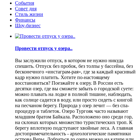
События
Совет дня
Стиль жизни
Финансы
Шоу-бизнес
Провести отпуск у озера..
Вы заслужили отпуск, в котором не нужно никуда
спешить. Отпуск без пробок, без толпы у бассейна, без
бесконечного «инстаграм-рая», где за каждый красивый
кадр нужно платить. Хотите по-настоящему
восстановиться? Поезжайте к озеру. В России есть
десятки озер, где вы сможете забыть о городской суете:
можно плавать на лодке в полной тишине, наблюдать,
как солнце садится в воду, или просто сидеть с книгой
на песчаном берегу. Природа у озер лечит — без спа-
процедур и таблеток. Озеро Тургояк часто называют
младшим братом Байкала. Расположено оно среди гор,
на склонах которых множество туристических троп. К
берегу вплотную подступают хвойные леса. А главная
достопримечательность - археологические памятники
острова Веры. Добраться до озера можно на катере или