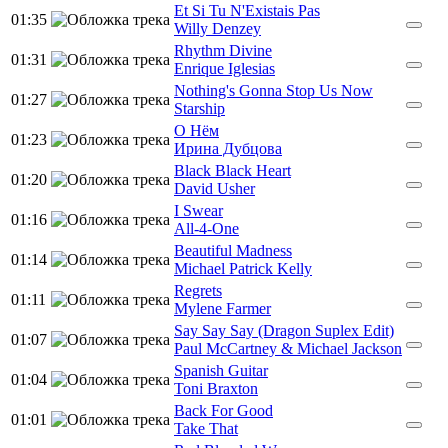
Et Si Tu N'Existais Pas
01:35
Willy Denzey
Rhythm Divine
01:31
Enrique Iglesias
Nothing's Gonna Stop Us Now
01:27
Starship
О Нём
01:23
Ирина Дубцова
Black Black Heart
01:20
David Usher
I Swear
01:16
All-4-One
Beautiful Madness
01:14
Michael Patrick Kelly
Regrets
01:11
Mylene Farmer
Say Say Say (Dragon Suplex Edit)
01:07
Paul McCartney & Michael Jackson
Spanish Guitar
01:04
Toni Braxton
Back For Good
01:01
Take That