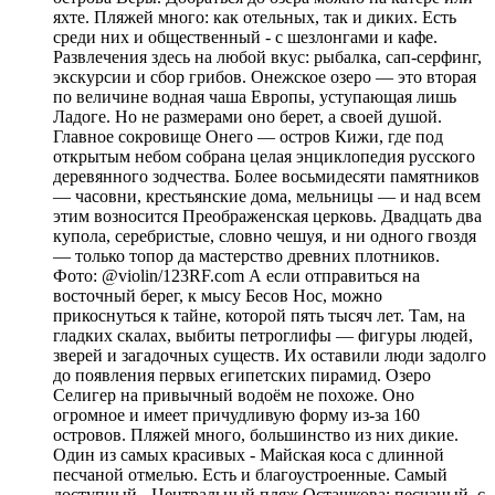
яхте. Пляжей много: как отельных, так и диких. Есть
среди них и общественный - с шезлонгами и кафе.
Развлечения здесь на любой вкус: рыбалка, сап-серфинг,
экскурсии и сбор грибов. Онежское озеро — это вторая
по величине водная чаша Европы, уступающая лишь
Ладоге. Но не размерами оно берет, а своей душой.
Главное сокровище Онего — остров Кижи, где под
открытым небом собрана целая энциклопедия русского
деревянного зодчества. Более восьмидесяти памятников
— часовни, крестьянские дома, мельницы — и над всем
этим возносится Преображенская церковь. Двадцать два
купола, серебристые, словно чешуя, и ни одного гвоздя
— только топор да мастерство древних плотников.
Фото: @violin/123RF.com А если отправиться на
восточный берег, к мысу Бесов Нос, можно
прикоснуться к тайне, которой пять тысяч лет. Там, на
гладких скалах, выбиты петроглифы — фигуры людей,
зверей и загадочных существ. Их оставили люди задолго
до появления первых египетских пирамид. Озеро
Селигер на привычный водоём не похоже. Оно
огромное и имеет причудливую форму из-за 160
островов. Пляжей много, большинство из них дикие.
Один из самых красивых - Майская коса с длинной
песчаной отмелью. Есть и благоустроенные. Самый
доступный - Центральный пляж Осташкова: песчаный, с