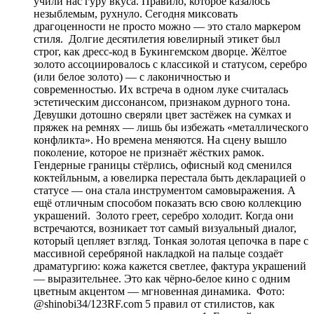
учили нас гуру вкуса. Правило, которое казалось
незыблемым, рухнуло. Сегодня миксовать
драгоценности не просто можно — это стало маркером
стиля. Долгие десятилетия ювелирный этикет был
строг, как дресс-код в Букингемском дворце. Жёлтое
золото ассоциировалось с классикой и статусом, серебро
(или белое золото) — с лаконичностью и
современностью. Их встреча в одном луке считалась
эстетическим диссонансом, признаком дурного тона.
Девушки дотошно сверяли цвет застёжек на сумках и
пряжек на ремнях — лишь бы избежать «металлического
конфликта». Но времена меняются. На сцену вышло
поколение, которое не признаёт жёстких рамок.
Гендерные границы стёрлись, офисный код сменился
коктейльным, а ювелирка перестала быть декларацией о
статусе — она стала инструментом самовыражения. А
ещё отличным способом показать всю свою коллекцию
украшений. Золото греет, серебро холодит. Когда они
встречаются, возникает тот самый визуальный диалог,
который цепляет взгляд. Тонкая золотая цепочка в паре с
массивной серебряной накладкой на пальце создаёт
драматургию: кожа кажется светлее, фактура украшений
— выразительнее. Это как чёрно-белое кино с одним
цветным акцентом — мгновенная динамика. Фото:
@shinobi34/123RF.com 5 правил от стилистов, как