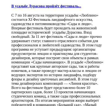
В усадьбе Дурасова пройдёт фестиваль...
С 7 по 16 августа на территории усадьбы «Люблино»
состоится XI Фестиваль ландшафтного искусства,
садоводства и питомниководства «Сады и люди».
Впервые фестиваль будет проходить на живописной
площадке исторической усадьбы Дурасова. Вход
свободный. За 11 лет фестиваль «Сады и люди» прочно
удерживает статус главного отраслевого события для
профессионалов и любителей садоводства. В этом году
программа не уступает предыдущим: организаторы
предусмотрели лекции и практикумы для студентов-
дизайнеров, которые построят свои объекты в рамках
номинации «Сады начинающих». В усадьбе «Люблино»
представят как крупные авторские сады, так и работы
новичков, а также проведут мастер-классы и лекции от
ведущих экспертов по истории ландшафта, подбору
флоры и дизайну цветочных ансамблей. В этом году
тема дизайнерских композиций — «Линия красоты».
Всего на фестивале будет представлено более 10
партнерских садов, более 13 проектов начинающих
студенческих команд, а также сады профессиональных
архитекторов. По итогам мероприятия жюри выберет
победителей в номинациях «Большой сад», «Малый