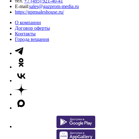
тел.
+7 (495) 921-40-41
E-mail:
sales@gazprom-media.ru
https://gpmsaleshouse.ru/
О компании
Договор оферты
Контакты
Города вещания