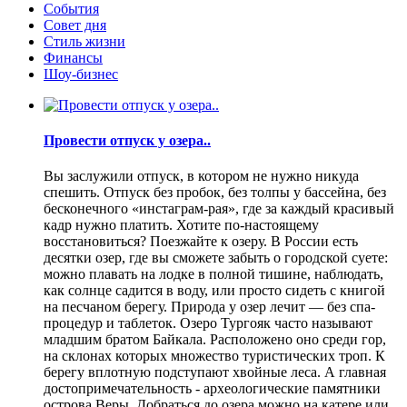
События
Совет дня
Стиль жизни
Финансы
Шоу-бизнес
Провести отпуск у озера..
Вы заслужили отпуск, в котором не нужно никуда
спешить. Отпуск без пробок, без толпы у бассейна, без
бесконечного «инстаграм-рая», где за каждый красивый
кадр нужно платить. Хотите по-настоящему
восстановиться? Поезжайте к озеру. В России есть
десятки озер, где вы сможете забыть о городской суете:
можно плавать на лодке в полной тишине, наблюдать,
как солнце садится в воду, или просто сидеть с книгой
на песчаном берегу. Природа у озер лечит — без спа-
процедур и таблеток. Озеро Тургояк часто называют
младшим братом Байкала. Расположено оно среди гор,
на склонах которых множество туристических троп. К
берегу вплотную подступают хвойные леса. А главная
достопримечательность - археологические памятники
острова Веры. Добраться до озера можно на катере или