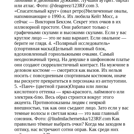
линиями и двойными дужками. Лучший аутфит: бархат
или атлас. Фото: @deagreez/123RF.com 3.
«Спасательный круг» (овал ретро)Увеличенные овалы,
напоминающие о 1990-х. Их любила Кейт Мосс, а
сейчас — Виктория Бекхэм. Секрет этих очков в их
иллюзорной простоте. Они работают только с
графичными скулами и высокими скулами. Если у вас
круглое лицо — это не ваш вариант. Если овальное —
берите не глядя. 4. «Полярный исследователь»
(спортивная маска)Цельный линзовый блок,
вдохновленный горнолыжными очками. Самый
неоднозначный тренд. На девушке в шифоновом платье
они создают сюрреалистичный контраст. На мужчине в
деловом костюме — смотрятся как вызов. Их нельзя
носить с повседневным спортивным костюмом, иначе
вы рискуете превратиться в персонажа из антиутопии.
5. «Панч» (цветной гранж)Оправа или линзы
кислотного оттенка — ярко-красного, лаймового или
электрик-блю. Весь образ строится вокруг этого
акцента. Противопоказаны людям с неяркой
внешностью, так как они съедают лицо. Зато если у вас
темные волосы и светлая кожа — это ваш главный
союзник. Фото: @liudmilachernetska/123RF.com Как
правильно тёмные выбрать очки? Когда мы заходим в
оптику, нас встречают сотни оправ. Как среди них