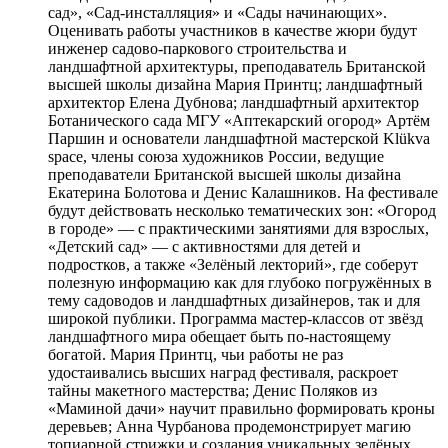
сад», «Сад-инсталляция» и «Сады начинающих».
Оценивать работы участников в качестве жюри будут
инженер садово-паркового строительства и
ландшафтной архитектуры, преподаватель Британской
высшей школы дизайна Мария Принтц; ландшафтный
архитектор Елена Дубнова; ландшафтный архитектор
Ботанического сада МГУ «Аптекарский огород» Артём
Паршин и основатели ландшафтной мастерской Klükva
space, члены союза художников России, ведущие
преподаватели Британской высшей школы дизайна
Екатерина Болотова и Денис Калашников. На фестивале
будут действовать несколько тематических зон: «Огород
в городе» — с практическими занятиями для взрослых,
«Детский сад» — с активностями для детей и
подростков, а также «Зелёный лекторий», где соберут
полезную информацию как для глубоко погружённых в
тему садоводов и ландшафтных дизайнеров, так и для
широкой публики. Программа мастер-классов от звёзд
ландшафтного мира обещает быть по-настоящему
богатой. Мария Принтц, чьи работы не раз
удостаивались высших наград фестиваля, раскроет
тайны макетного мастерства; Денис Поляков из
«Маминой дачи» научит правильно формировать кроны
деревьев; Анна Чурбанова продемонстрирует магию
топиарной стрижки и создания уникальных зелёных