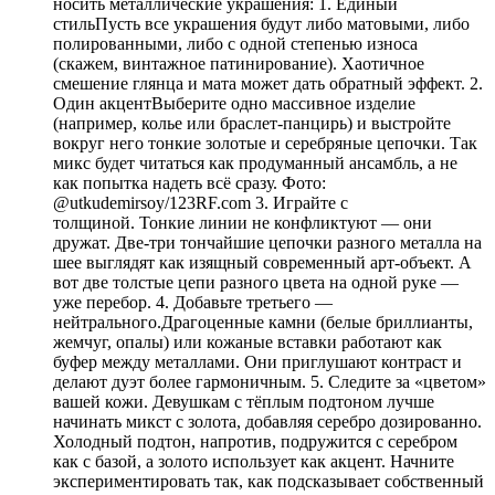
носить металлические украшения: 1. Единый
стильПусть все украшения будут либо матовыми, либо
полированными, либо с одной степенью износа
(скажем, винтажное патинирование). Хаотичное
смешение глянца и мата может дать обратный эффект. 2.
Один акцентВыберите одно массивное изделие
(например, колье или браслет-панцирь) и выстройте
вокруг него тонкие золотые и серебряные цепочки. Так
микс будет читаться как продуманный ансамбль, а не
как попытка надеть всё сразу. Фото:
@utkudemirsoy/123RF.com 3. Играйте с
толщиной. Тонкие линии не конфликтуют — они
дружат. Две-три тончайшие цепочки разного металла на
шее выглядят как изящный современный арт-объект. А
вот две толстые цепи разного цвета на одной руке —
уже перебор. 4. Добавьте третьего —
нейтрального.Драгоценные камни (белые бриллианты,
жемчуг, опалы) или кожаные вставки работают как
буфер между металлами. Они приглушают контраст и
делают дуэт более гармоничным. 5. Следите за «цветом»
вашей кожи. Девушкам с тёплым подтоном лучше
начинать микст с золота, добавляя серебро дозированно.
Холодный подтон, напротив, подружится с серебром
как с базой, а золото использует как акцент. Начните
экспериментировать так, как подсказывает собственный