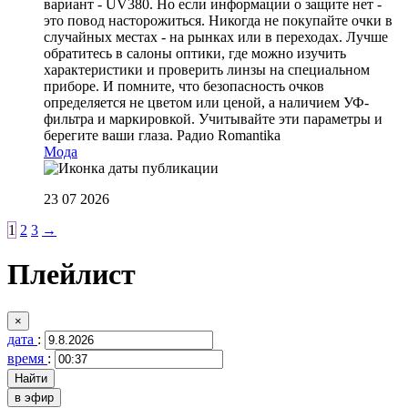
вариант - UV380. Но если информации о защите нет -
это повод насторожиться. Никогда не покупайте очки в
случайных местах - на рынках или в переходах. Лучше
обратитесь в салоны оптики, где можно изучить
характеристики и проверить линзы на специальном
приборе. И помните, что безопасность очков
определяется не цветом или ценой, а наличием УФ-
фильтра и маркировкой. Учитывайте эти параметры и
берегите ваши глаза.
Радио Romantika
Мода
23 07 2026
1
2
3
→
Плейлист
×
дата
:
время
:
в эфир