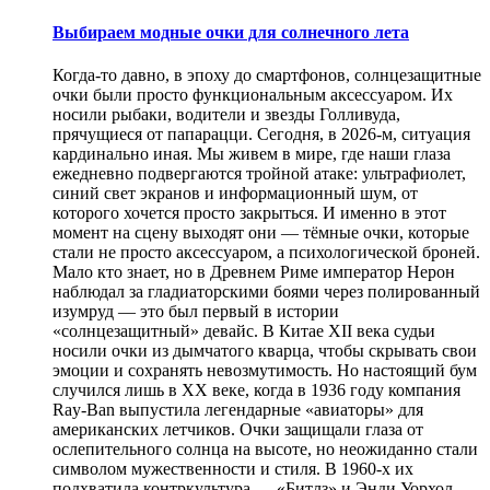
Выбираем модные очки для солнечного лета
Когда-то давно, в эпоху до смартфонов, солнцезащитные
очки были просто функциональным аксессуаром. Их
носили рыбаки, водители и звезды Голливуда,
прячущиеся от папарацци. Сегодня, в 2026-м, ситуация
кардинально иная. Мы живем в мире, где наши глаза
ежедневно подвергаются тройной атаке: ультрафиолет,
синий свет экранов и информационный шум, от
которого хочется просто закрыться. И именно в этот
момент на сцену выходят они — тёмные очки, которые
стали не просто аксессуаром, а психологической броней.
Мало кто знает, но в Древнем Риме император Нерон
наблюдал за гладиаторскими боями через полированный
изумруд — это был первый в истории
«солнцезащитный» девайс. В Китае XII века судьи
носили очки из дымчатого кварца, чтобы скрывать свои
эмоции и сохранять невозмутимость. Но настоящий бум
случился лишь в XX веке, когда в 1936 году компания
Ray-Ban выпустила легендарные «авиаторы» для
американских летчиков. Очки защищали глаза от
ослепительного солнца на высоте, но неожиданно стали
символом мужественности и стиля. В 1960-х их
подхватила контркультура — «Битлз» и Энди Уорхол