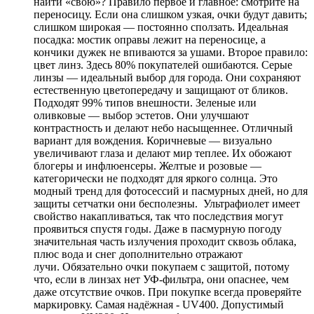
найти «свою»? Правило первое и главное: смотрите на
переносицу. Если она слишком узкая, очки будут давить;
слишком широкая — постоянно сползать. Идеальная
посадка: мостик оправы лежит на переносице, а
кончики дужек не впиваются за ушами. Второе правило:
цвет линз. Здесь 80% покупателей ошибаются. Серые
линзы — идеальный выбор для города. Они сохраняют
естественную цветопередачу и защищают от бликов.
Подходят 99% типов внешности. Зеленые или
оливковые — выбор эстетов. Они улучшают
контрастность и делают небо насыщеннее. Отличный
вариант для вождения. Коричневые — визуально
увеличивают глаза и делают мир теплее. Их обожают
блогеры и инфлюенсеры. Желтые и розовые —
категорически не подходят для яркого солнца. Это
модный тренд для фотосессий и пасмурных дней, но для
защиты сетчатки они бесполезны. Ультрафиолет имеет
свойство накапливаться, так что последствия могут
проявиться спустя годы. Даже в пасмурную погоду
значительная часть излучения проходит сквозь облака,
плюс вода и снег дополнительно отражают
лучи. Обязательно очки покупаем с защитой, потому
что, если в линзах нет УФ-фильтра, они опаснее, чем
даже отсутствие очков. При покупке всегда проверяйте
маркировку. Самая надёжная - UV400. Допустимый