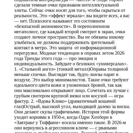
сделали темные очки признаком интеллектуальной
элиты. Сейчас очки носят для того, чтобы скрыться от
реальности. Это «эффект зеркала»: вы видите всех, а вас
— нет. Психологи называют это состоянием
«безопасной анонимности». В переполненном
мегаполисе, где каждый второй смотрит в экран, очки
создают личное пространство. Вы не обязаны никому
улыбаться, не должны поддерживать зрительный
контакт в метро. Это защита от информационной
перегрузки. Модные тенденции в оправах летом 2026
года Тренды этого года — про эмоции и
индивидуальность. Забудьте о безликих «универсалах».
1. «Стальной ангел» (тонкий металл)Оправы толщиной
меньше спички. Выглядят так, будто линзы парят в
воздухе. Это выбор минималистов. Такие очки требуют
идеального цвета кожи и ухоженных бровей, так как
они максимально открывают лицо. Сочетать их лучше с
грубым свитером крупной вязки или косухой — игра
фактур. 2. «Вдова Клико» (драматичный кошачий
глаз)Острый, высокий угол, выходящий далеко за виски.
Они делают скулы графичными. История этой формы
уходит корнями в 1950-е, когда Одри Хепберн в
«Завтраке у Тиффани» носила именно такие. В 2026-м
они вернулись в агрессивном ключе — с рваными