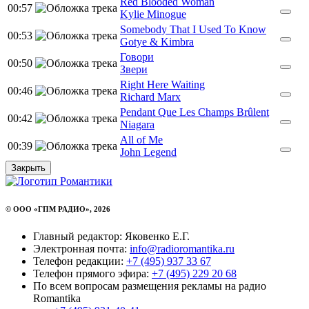
Red Blooded Woman
00:57
Kylie Minogue
Somebody That I Used To Know
00:53
Gotye & Kimbra
Говори
00:50
Звери
Right Here Waiting
00:46
Richard Marx
Pendant Que Les Champs Brûlent
00:42
Niagara
All of Me
00:39
John Legend
Закрыть
© ООО «ГПМ РАДИО», 2026
Главный редактор: Яковенко Е.Г.
Электронная почта:
info@radioromantika.ru
Телефон редакции:
+7 (495) 937 33 67
Телефон прямого эфира:
+7 (495) 229 20 68
По всем вопросам размещения рекламы на радио
Romantika