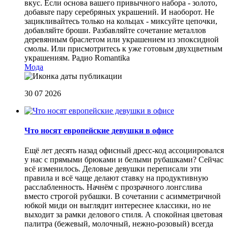
вкус. Если основа вашего привычного набора - золото,
добавьте пару серебряных украшений. И наоборот. Не
зацикливайтесь только на кольцах - миксуйте цепочки,
добавляйте броши. Разбавляйте сочетание металлов
деревянным браслетом или украшением из эпоксидной
смолы. Или присмотритесь к уже готовым двухцветным
украшениям.
Радио Romantika
Мода
30 07 2026
Что носят европейские девушки в офисе
Ещё лет десять назад офисный дресс-код ассоциировался
у нас с прямыми брюками и белыми рубашками? Сейчас
всё изменилось. Деловые девушки переписали эти
правила и всё чаще делают ставку на продуктивную
расслабленность. Начнём с прозрачного лонгслива
вместо строгой рубашки. В сочетании с асимметричной
юбкой миди он выглядит интереснее классики, но не
выходит за рамки делового стиля. А спокойная цветовая
палитра (бежевый, молочный, нежно-розовый) всегда