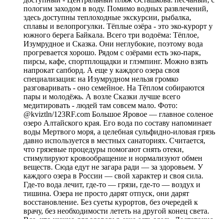
пологим заходом в воду. Помимо водных развлечений,
здесь доступны теплоходные экскурсии, рыбалка,
сплавы и велопрогулки. Тёплые озёра - это эко-курорт у
южного берега Байкала. Всего три водоёма: Тёплое,
Изумрудное и Сказка. Они неглубокие, поэтому вода
прогревается хорошо. Рядом с озёрами есть эко-парк,
пирсы, кафе, спортплощадки и глэмпинг. Можно взять
напрокат сапборд. А еще у каждого озера своя
специализация: на Изумрудном нельзя громко
разговаривать - оно семейное. На Тёплом собираются
пары и молодёжь. А возле Сказки лучше всего
медитировать - людей там совсем мало. Фото:
@kviztln/123RF.com Большое Яровое — главное соленое
озеро Алтайского края. Его вода по составу напоминает
воды Мертвого моря, а целебная сульфидно-иловая грязь
давно используется в местных санаториях. Считается,
что грязевые процедуры помогают снять отеки,
стимулируют кровообращение и нормализуют обмен
веществ. Сюда едут не загара ради — за здоровьем. У
каждого озера в России — свой характер и своя сила.
Где-то вода лечит, где-то — грязи, где-то — воздух и
тишина. Озера не просто дарят отпуск, они дарят
восстановление. Без суеты курортов, без очередей к
врачу, без необходимости лететь на другой конец света.