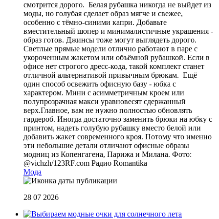
смотрится дорого. Белая рубашка никогда не выйдет из
моды, но голубая сделает образ мягче и свежее,
особенно с тёмно-синими капри. Добавьте
вместительный шопер и минималистичные украшения -
образ готов. Джинсы тоже могут выглядеть дорого.
Светлые прямые модели отлично работают в паре с
укороченным жакетом или объёмной рубашкой. Если в
офисе нет строгого дресс-кода, такой комплект станет
отличной альтернативой привычным брюкам. Ещё
один способ освежить офисную базу - юбка с
характером. Мини с асимметричным кроем или
полупрозрачная макси уравновесят сдержанный
верх.Главное, вам не нужно полностью обновлять
гардероб. Иногда достаточно заменить брюки на юбку с
принтом, надеть голубую рубашку вместо белой или
добавить жакет современного кроя. Потому что именно
эти небольшие детали отличают офисные образы
модниц из Копенгагена, Парижа и Милана. Фото:
@vichzh/123RF.com
Радио Romantika
Мода
28 07 2026