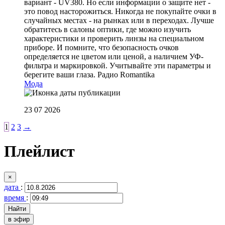
вариант - UV380. Но если информации о защите нет -
это повод насторожиться. Никогда не покупайте очки в
случайных местах - на рынках или в переходах. Лучше
обратитесь в салоны оптики, где можно изучить
характеристики и проверить линзы на специальном
приборе. И помните, что безопасность очков
определяется не цветом или ценой, а наличием УФ-
фильтра и маркировкой. Учитывайте эти параметры и
берегите ваши глаза.
Радио Romantika
Мода
23 07 2026
1
2
3
→
Плейлист
×
дата
:
время
:
в эфир