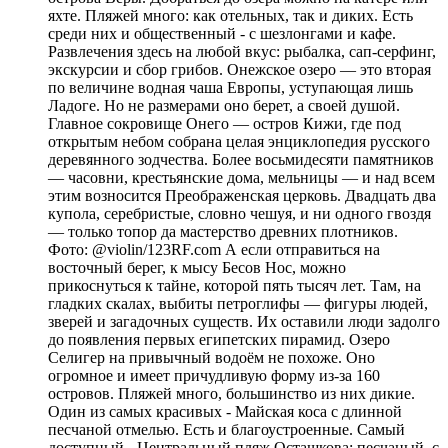
яхте. Пляжей много: как отельных, так и диких. Есть
среди них и общественный - с шезлонгами и кафе.
Развлечения здесь на любой вкус: рыбалка, сап-серфинг,
экскурсии и сбор грибов. Онежское озеро — это вторая
по величине водная чаша Европы, уступающая лишь
Ладоге. Но не размерами оно берет, а своей душой.
Главное сокровище Онего — остров Кижи, где под
открытым небом собрана целая энциклопедия русского
деревянного зодчества. Более восьмидесяти памятников
— часовни, крестьянские дома, мельницы — и над всем
этим возносится Преображенская церковь. Двадцать два
купола, серебристые, словно чешуя, и ни одного гвоздя
— только топор да мастерство древних плотников.
Фото: @violin/123RF.com А если отправиться на
восточный берег, к мысу Бесов Нос, можно
прикоснуться к тайне, которой пять тысяч лет. Там, на
гладких скалах, выбиты петроглифы — фигуры людей,
зверей и загадочных существ. Их оставили люди задолго
до появления первых египетских пирамид. Озеро
Селигер на привычный водоём не похоже. Оно
огромное и имеет причудливую форму из-за 160
островов. Пляжей много, большинство из них дикие.
Один из самых красивых - Майская коса с длинной
песчаной отмелью. Есть и благоустроенные. Самый
доступный - Центральный пляж Осташкова: песчаный, с