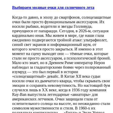
Выбираем модные очки для солнечного лета
Когда-то давно, в эпоху до смартфонов, солнцезащитные
очки были просто функциональным аксессуаром. Их
носили рыбаки, водители и звезды Голливуда,
прячущиеся от папарацци. Сегодня, в 2026-м, ситуация
кардинально иная. Мы живем в мире, где наши глаза
ежедневно подвергаются тройной атаке: ультрафиолет,
синий свет экранов и информационный шум, от
которого хочется просто закрыться. И именно в этот
момент на сцену выходят они — тёмные очки, которые
стали не просто аксессуаром, а психологической броней.
Мало кто знает, но в Древнем Риме император Нерон
наблюдал за гладиаторскими боями через полированный
изумруд — это был первый в истории
«солнцезащитный» девайс. В Китае XII века судьи
носили очки из дымчатого кварца, чтобы скрывать свои
эмоции и сохранять невозмутимость. Но настоящий бум
случился лишь в XX веке, когда в 1936 году компания
Ray-Ban выпустила легендарные «авиаторы» для
американских летчиков. Очки защищали глаза от
ослепительного солнца на высоте, но неожиданно стали
символом мужественности и стиля. В 1960-х их
подхватила контркультура — «Битлз» и Энди Уорхол