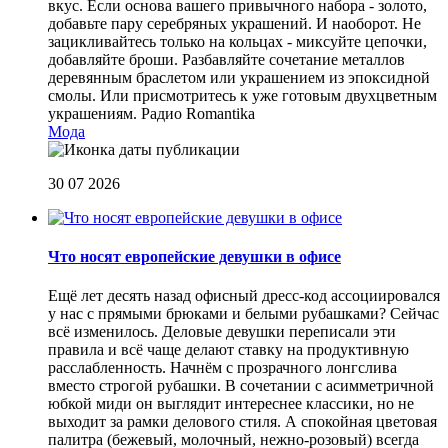
вкус. Если основа вашего привычного набора - золото,
добавьте пару серебряных украшений. И наоборот. Не
зацикливайтесь только на кольцах - миксуйте цепочки,
добавляйте броши. Разбавляйте сочетание металлов
деревянным браслетом или украшением из эпоксидной
смолы. Или присмотритесь к уже готовым двухцветным
украшениям.
Радио Romantika
Мода
30 07 2026
Что носят европейские девушки в офисе
Ещё лет десять назад офисный дресс-код ассоциировался
у нас с прямыми брюками и белыми рубашками? Сейчас
всё изменилось. Деловые девушки переписали эти
правила и всё чаще делают ставку на продуктивную
расслабленность. Начнём с прозрачного лонгслива
вместо строгой рубашки. В сочетании с асимметричной
юбкой миди он выглядит интереснее классики, но не
выходит за рамки делового стиля. А спокойная цветовая
палитра (бежевый, молочный, нежно-розовый) всегда