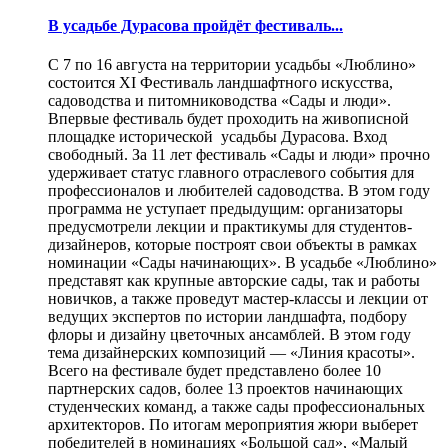
В усадьбе Дурасова пройдёт фестиваль...
С 7 по 16 августа на территории усадьбы «Люблино»
состоится XI Фестиваль ландшафтного искусства,
садоводства и питомниководства «Сады и люди».
Впервые фестиваль будет проходить на живописной
площадке исторической усадьбы Дурасова. Вход
свободный. За 11 лет фестиваль «Сады и люди» прочно
удерживает статус главного отраслевого события для
профессионалов и любителей садоводства. В этом году
программа не уступает предыдущим: организаторы
предусмотрели лекции и практикумы для студентов-
дизайнеров, которые построят свои объекты в рамках
номинации «Сады начинающих». В усадьбе «Люблино»
представят как крупные авторские сады, так и работы
новичков, а также проведут мастер-классы и лекции от
ведущих экспертов по истории ландшафта, подбору
флоры и дизайну цветочных ансамблей. В этом году
тема дизайнерских композиций — «Линия красоты».
Всего на фестивале будет представлено более 10
партнерских садов, более 13 проектов начинающих
студенческих команд, а также сады профессиональных
архитекторов. По итогам мероприятия жюри выберет
победителей в номинациях «Большой сад», «Малый