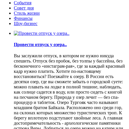
События
Совет дня
Стиль жизни
Финансы
Шоу-бизнес
Провести отпуск у озера..
Вы заслужили отпуск, в котором не нужно никуда
спешить. Отпуск без пробок, без толпы у бассейна, без
бесконечного «инстаграм-рая», где за каждый красивый
кадр нужно платить. Хотите по-настоящему
восстановиться? Поезжайте к озеру. В России есть
десятки озер, где вы сможете забыть о городской суете:
можно плавать на лодке в полной тишине, наблюдать,
как солнце садится в воду, или просто сидеть с книгой
на песчаном берегу. Природа у озер лечит — без спа-
процедур и таблеток. Озеро Тургояк часто называют
младшим братом Байкала. Расположено оно среди гор,
на склонах которых множество туристических троп. К
берегу вплотную подступают хвойные леса. А главная
достопримечательность - археологические памятники
острова Веры. Добраться до озера можно на катере или