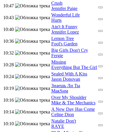
Crush
10:47
Jennifer Paige
Wonderful Life
10:43
Hurts
Ain't It Funny
10:40
Jennifer Lopez
Lemon Tree
10:36
Fool's Garden
Big Girls Don't Cry
10:32
Fergie
Missing
10:28
Everything But The Girl
Sealed With A Kiss
10:24
Jason Donovan
Знаешь Ли Ты
10:19
МакSим
Over My Shoulder
10:16
Mike & The Mechanics
A New Day Has Come
10:14
Celine Dion
Natalie Don't
10:10
RAYE