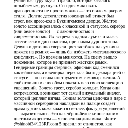
учили нас гуру вкуса. Правило, которое казалось
незыблемым, рухнуло. Сегодня миксовать
драгоценности не просто можно — это стало маркером
стиля. Долгие десятилетия ювелирный этикет был
строг, как дресс-код в Букингемском дворце. Жёлтое
золото ассоциировалось с классикой и статусом, серебро
(или белое золото) — с лаконичностью и
современностью. Их встреча в одном луке считалась
эстетическим диссонансом, признаком дурного тона.
Девушки дотошно сверяли цвет застёжек на сумках и
пряжек на ремнях — лишь бы избежать «металлического
конфликта». Но времена меняются. На сцену вышло
поколение, которое не признаёт жёстких рамок.
Гендерные границы стёрлись, офисный код сменился
коктейльным, а ювелирка перестала быть декларацией о
статусе — она стала инструментом самовыражения. А
ещё отличным способом показать всю свою коллекцию
украшений. Золото греет, серебро холодит. Когда они
встречаются, возникает тот самый визуальный диалог,
который цепляет взгляд. Тонкая золотая цепочка в паре с
массивной серебряной накладкой на пальце создаёт
драматургию: кожа кажется светлее, фактура украшений
— выразительнее. Это как чёрно-белое кино с одним
цветным акцентом — мгновенная динамика. Фото:
@shinobi34/123RF.com 5 правил от стилистов, как