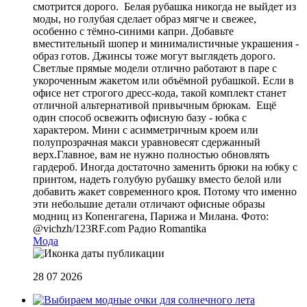
смотрится дорого. Белая рубашка никогда не выйдет из
моды, но голубая сделает образ мягче и свежее,
особенно с тёмно-синими капри. Добавьте
вместительный шопер и минималистичные украшения -
образ готов. Джинсы тоже могут выглядеть дорого.
Светлые прямые модели отлично работают в паре с
укороченным жакетом или объёмной рубашкой. Если в
офисе нет строгого дресс-кода, такой комплект станет
отличной альтернативой привычным брюкам. Ещё
один способ освежить офисную базу - юбка с
характером. Мини с асимметричным кроем или
полупрозрачная макси уравновесят сдержанный
верх.Главное, вам не нужно полностью обновлять
гардероб. Иногда достаточно заменить брюки на юбку с
принтом, надеть голубую рубашку вместо белой или
добавить жакет современного кроя. Потому что именно
эти небольшие детали отличают офисные образы
модниц из Копенгагена, Парижа и Милана. Фото:
@vichzh/123RF.com
Радио Romantika
Мода
28 07 2026