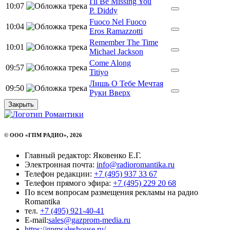
I'll Be Missing You
10:07
P. Diddy
Fuoco Nel Fuoco
10:04
Eros Ramazzotti
Remember The Time
10:01
Michael Jackson
Come Along
09:57
Titiyo
Лишь О Тебе Мечтая
09:50
Руки Вверх
Закрыть
© ООО «ГПМ РАДИО», 2026
Главный редактор: Яковенко Е.Г.
Электронная почта:
info@radioromantika.ru
Телефон редакции:
+7 (495) 937 33 67
Телефон прямого эфира:
+7 (495) 229 20 68
По всем вопросам размещения рекламы на радио
Romantika
тел.
+7 (495) 921-40-41
E-mail:
sales@gazprom-media.ru
https://gpmsaleshouse.ru/