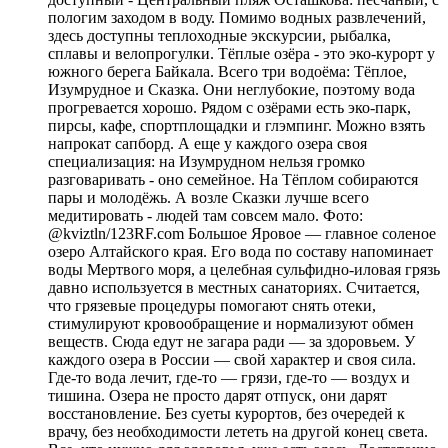
пологим заходом в воду. Помимо водных развлечений,
здесь доступны теплоходные экскурсии, рыбалка,
сплавы и велопрогулки. Тёплые озёра - это эко-курорт у
южного берега Байкала. Всего три водоёма: Тёплое,
Изумрудное и Сказка. Они неглубокие, поэтому вода
прогревается хорошо. Рядом с озёрами есть эко-парк,
пирсы, кафе, спортплощадки и глэмпинг. Можно взять
напрокат сапборд. А еще у каждого озера своя
специализация: на Изумрудном нельзя громко
разговаривать - оно семейное. На Тёплом собираются
пары и молодёжь. А возле Сказки лучше всего
медитировать - людей там совсем мало. Фото:
@kviztln/123RF.com Большое Яровое — главное соленое
озеро Алтайского края. Его вода по составу напоминает
воды Мертвого моря, а целебная сульфидно-иловая грязь
давно используется в местных санаториях. Считается,
что грязевые процедуры помогают снять отеки,
стимулируют кровообращение и нормализуют обмен
веществ. Сюда едут не загара ради — за здоровьем. У
каждого озера в России — свой характер и своя сила.
Где-то вода лечит, где-то — грязи, где-то — воздух и
тишина. Озера не просто дарят отпуск, они дарят
восстановление. Без суеты курортов, без очередей к
врачу, без необходимости лететь на другой конец света.