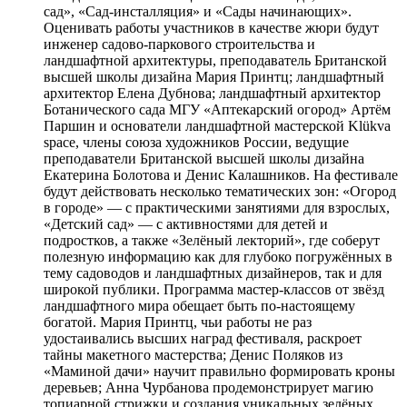
сад», «Сад-инсталляция» и «Сады начинающих».
Оценивать работы участников в качестве жюри будут
инженер садово-паркового строительства и
ландшафтной архитектуры, преподаватель Британской
высшей школы дизайна Мария Принтц; ландшафтный
архитектор Елена Дубнова; ландшафтный архитектор
Ботанического сада МГУ «Аптекарский огород» Артём
Паршин и основатели ландшафтной мастерской Klükva
space, члены союза художников России, ведущие
преподаватели Британской высшей школы дизайна
Екатерина Болотова и Денис Калашников. На фестивале
будут действовать несколько тематических зон: «Огород
в городе» — с практическими занятиями для взрослых,
«Детский сад» — с активностями для детей и
подростков, а также «Зелёный лекторий», где соберут
полезную информацию как для глубоко погружённых в
тему садоводов и ландшафтных дизайнеров, так и для
широкой публики. Программа мастер-классов от звёзд
ландшафтного мира обещает быть по-настоящему
богатой. Мария Принтц, чьи работы не раз
удостаивались высших наград фестиваля, раскроет
тайны макетного мастерства; Денис Поляков из
«Маминой дачи» научит правильно формировать кроны
деревьев; Анна Чурбанова продемонстрирует магию
топиарной стрижки и создания уникальных зелёных