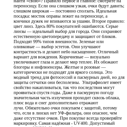
найти «свою»? Правило первое и главное: смотрите на
переносицу. Если она слишком узкая, очки будут давить;
слишком широкая — постоянно сползать. Идеальная
посадка: мостик оправы лежит на переносице, а
кончики дужек не впиваются за ушами. Второе правило:
цвет линз. Здесь 80% покупателей ошибаются. Серые
линзы — идеальный выбор для города. Они сохраняют
естественную цветопередачу и защищают от бликов.
Подходят 99% типов внешности. Зеленые или
оливковые — выбор эстетов. Они улучшают
контрастность и делают небо насыщеннее. Отличный
вариант для вождения. Коричневые — визуально
увеличивают глаза и делают мир теплее. Их обожают
блогеры и инфлюенсеры. Желтые и розовые —
категорически не подходят для яркого солнца. Это
модный тренд для фотосессий и пасмурных дней, но для
защиты сетчатки они бесполезны. Ультрафиолет имеет
свойство накапливаться, так что последствия могут
проявиться спустя годы. Даже в пасмурную погоду
значительная часть излучения проходит сквозь облака,
плюс вода и снег дополнительно отражают
лучи. Обязательно очки покупаем с защитой, потому
что, если в линзах нет УФ-фильтра, они опаснее, чем
даже отсутствие очков. При покупке всегда проверяйте
маркировку. Самая надёжная - UV400. Допустимый