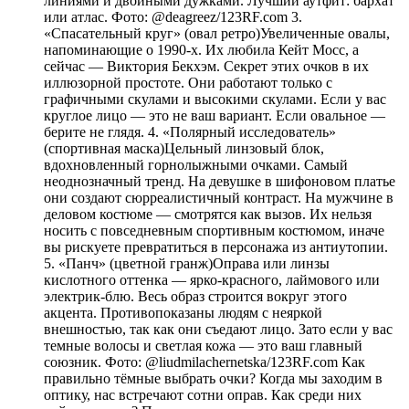
линиями и двойными дужками. Лучший аутфит: бархат
или атлас. Фото: @deagreez/123RF.com 3.
«Спасательный круг» (овал ретро)Увеличенные овалы,
напоминающие о 1990-х. Их любила Кейт Мосс, а
сейчас — Виктория Бекхэм. Секрет этих очков в их
иллюзорной простоте. Они работают только с
графичными скулами и высокими скулами. Если у вас
круглое лицо — это не ваш вариант. Если овальное —
берите не глядя. 4. «Полярный исследователь»
(спортивная маска)Цельный линзовый блок,
вдохновленный горнолыжными очками. Самый
неоднозначный тренд. На девушке в шифоновом платье
они создают сюрреалистичный контраст. На мужчине в
деловом костюме — смотрятся как вызов. Их нельзя
носить с повседневным спортивным костюмом, иначе
вы рискуете превратиться в персонажа из антиутопии.
5. «Панч» (цветной гранж)Оправа или линзы
кислотного оттенка — ярко-красного, лаймового или
электрик-блю. Весь образ строится вокруг этого
акцента. Противопоказаны людям с неяркой
внешностью, так как они съедают лицо. Зато если у вас
темные волосы и светлая кожа — это ваш главный
союзник. Фото: @liudmilachernetska/123RF.com Как
правильно тёмные выбрать очки? Когда мы заходим в
оптику, нас встречают сотни оправ. Как среди них