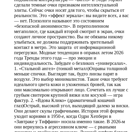
сделали темные очки признаком интеллектуальной
элиты. Сейчас очки носят для того, чтобы скрыться от
реальности. Это «эффект зеркала»: вы видите всех, а вас
— нет. Психологи называют это состоянием
«безопасной анонимности». В переполненном
мегаполисе, где каждый второй смотрит в экран, очки
создают личное пространство. Вы не обязаны никому
улыбаться, не должны поддерживать зрительный
контакт в метро. Это защита от информационной
перегрузки. Модные тенденции в оправах летом 2026
года Тренды этого года — про эмоции и
индивидуальность. Забудьте о безликих «универсалах».
1. «Стальной ангел» (тонкий металл)Оправы толщиной
меньше спички. Выглядят так, будто линзы парят в
воздухе. Это выбор минималистов. Такие очки требуют
идеального цвета кожи и ухоженных бровей, так как
они максимально открывают лицо. Сочетать их лучше с
грубым свитером крупной вязки или косухой — игра
фактур. 2. «Вдова Клико» (драматичный кошачий
глаз)Острый, высокий угол, выходящий далеко за виски.
Они делают скулы графичными. История этой формы
уходит корнями в 1950-е, когда Одри Хепберн в
«Завтраке у Тиффани» носила именно такие. В 2026-м
они вернулись в агрессивном ключе — с рваными