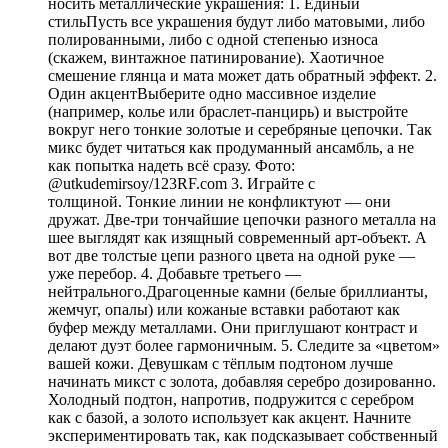
носить металлические украшения: 1. Единый
стильПусть все украшения будут либо матовыми, либо
полированными, либо с одной степенью износа
(скажем, винтажное патинирование). Хаотичное
смешение глянца и мата может дать обратный эффект. 2.
Один акцентВыберите одно массивное изделие
(например, колье или браслет-панцирь) и выстройте
вокруг него тонкие золотые и серебряные цепочки. Так
микс будет читаться как продуманный ансамбль, а не
как попытка надеть всё сразу. Фото:
@utkudemirsoy/123RF.com 3. Играйте с
толщиной. Тонкие линии не конфликтуют — они
дружат. Две-три тончайшие цепочки разного металла на
шее выглядят как изящный современный арт-объект. А
вот две толстые цепи разного цвета на одной руке —
уже перебор. 4. Добавьте третьего —
нейтрального.Драгоценные камни (белые бриллианты,
жемчуг, опалы) или кожаные вставки работают как
буфер между металлами. Они приглушают контраст и
делают дуэт более гармоничным. 5. Следите за «цветом»
вашей кожи. Девушкам с тёплым подтоном лучше
начинать микст с золота, добавляя серебро дозированно.
Холодный подтон, напротив, подружится с серебром
как с базой, а золото использует как акцент. Начните
экспериментировать так, как подсказывает собственный