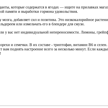
анты, которые содержатся в ягодах — ищите на прилавках магаз
ой памяти и выработки гормона удовольствия.
у мозга, добавляет сил и позитива. Это низкокалорийное растени
ельдереем или измельчать его в блендере для смузи.
если у вас нет индивидуальной непереносимости. Лимоны, грейп
орехи и семечки. В их составе - триптофан, витамин В6 и селен
т вам поднять настроение всего за несколько минут. Если кажды
!