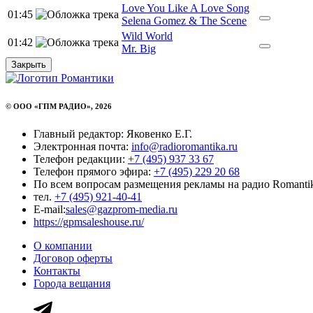
Love You Like A Love Song
01:45
Selena Gomez & The Scene
Wild World
01:42
Mr. Big
Закрыть
© ООО «ГПМ РАДИО», 2026
Главный редактор: Яковенко Е.Г.
Электронная почта:
info@radioromantika.ru
Телефон редакции:
+7 (495) 937 33 67
Телефон прямого эфира:
+7 (495) 229 20 68
По всем вопросам размещения рекламы на радио Romanti
тел.
+7 (495) 921-40-41
E-mail:
sales@gazprom-media.ru
https://gpmsaleshouse.ru/
О компании
Договор оферты
Контакты
Города вещания