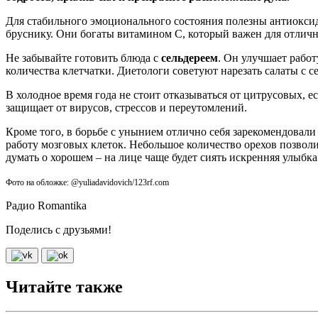
Для стабильного эмоционального состояния полезны антиоксид
бруснику. Они богаты витамином С, который важен для отличн
Не забывайте готовить блюда с
сельдереем
. Он улучшает работ
количества клетчатки. Диетологи советуют нарезать салаты с с
В холодное время года не стоит отказываться от цитрусовых, 
защищает от вирусов, стрессов и переутомлений.
Кроме того, в борьбе с унынием отлично себя зарекомендовали 
работу мозговых клеток. Небольшое количество орехов позволи
думать о хорошем – на лице чаще будет сиять искренняя улыбка
Фото на обложке: @yuliadavidovich/123rf.com
Радио Romantika
Поделись с друзьями!
Читайте также