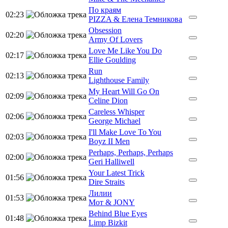
По краям
02:23
PIZZA & Елена Темникова
Obsession
02:20
Army Of Lovers
Love Me Like You Do
02:17
Ellie Goulding
Run
02:13
Lighthouse Family
My Heart Will Go On
02:09
Celine Dion
Careless Whisper
02:06
George Michael
I'll Make Love To You
02:03
Boyz II Men
Perhaps, Perhaps, Perhaps
02:00
Geri Halliwell
Your Latest Trick
01:56
Dire Straits
Лилии
01:53
Мот & JONY
Behind Blue Eyes
01:48
Limp Bizkit