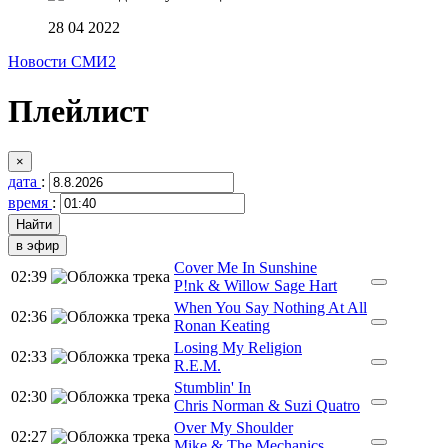
28 04 2022
Новости СМИ2
Плейлист
×
дата
:
время
:
в эфир
Cover Me In Sunshine
02:39
P!nk & Willow Sage Hart
When You Say Nothing At All
02:36
Ronan Keating
Losing My Religion
02:33
R.E.M.
Stumblin' In
02:30
Chris Norman & Suzi Quatro
Over My Shoulder
02:27
Mike & The Mechanics