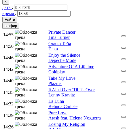
×
дата
:
время
:
в эфир
Private Dancer
14:55
Tina Turner
Около Тебя
14:50
Ёлка
Enjoy the Silence
14:46
Depeche Mode
Adventure Of A Lifetime
14:42
Coldplay
Take My Love
14:40
Plazma
It Ain't Over 'Til It's Over
14:35
Lenny Kravitz
La Luna
14:32
Belinda Carlisle
Pure Love
14:29
Arash feat. Helena Noguerra
Losing My Religion
14:26