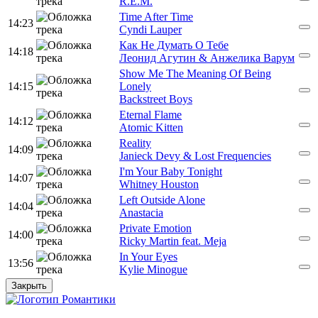
R.E.M.
Time After Time
14:23
Cyndi Lauper
Как Не Думать О Тебе
14:18
Леонид Агутин & Анжелика Варум
Show Me The Meaning Of Being
14:15
Lonely
Backstreet Boys
Eternal Flame
14:12
Atomic Kitten
Reality
14:09
Janieck Devy & Lost Frequencies
I'm Your Baby Tonight
14:07
Whitney Houston
Left Outside Alone
14:04
Anastacia
Private Emotion
14:00
Ricky Martin feat. Meja
In Your Eyes
13:56
Kylie Minogue
Закрыть