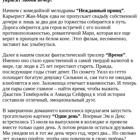
Начнем с комедийной мелодрамы
“Нежданный принц”
.
Карьерист Жан-Марк едва не пропускает свадьбу собственной
дочери и лишь за два дня до торжества собирается в путь.
Дорога обернется для героя встречей с его полной
противоположностью, романтичной Мари, которая все еще
верит в принцев на белом коне. Этот фильм, несомненно,
заставит вас улыбнуться.
Далее в нашем списке фантастический триллер
“Время”
.
Именно оно стало единственной и самой твердой валютой в
мире, где люди в 25 лет перестают стареть. Правда,
последующие годы стоят денег. По сюжету Уилл из гетто
похищает богатую девушку Сильвию и, сам того не ожидая,
влюбляется в нее. Заложница отвечает взаимностью. И теперь
для пары самое главное – найти время, чтобы выжить.
Джастин Тимберлейк и Аманда Сейфрид в этой истории
составили отличный, эмоциональный дуэт.
В завершении домашнего киносеанса предлагаем запустить
трогательную картину
“Один день”
. Впервые Эм и Декс
встретились 15 июля на выпускном в колледже и провели
вместе только один день. А потом решили остаться друзьями.
Мы увидим их в тот же день через год, через два... Но сколько
лет должно пройти, чтобы они поверили в свою любовь?