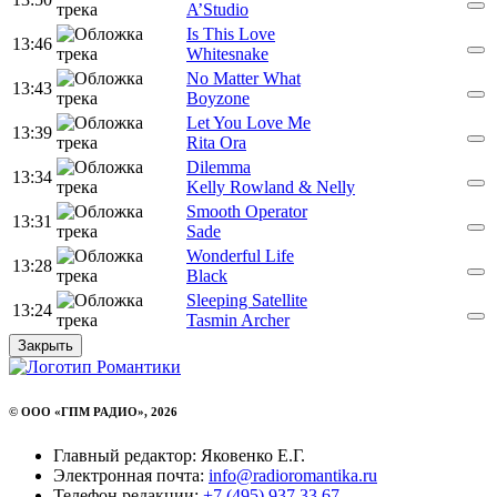
A’Studio
Is This Love
13:46
Whitesnake
No Matter What
13:43
Boyzone
Let You Love Me
13:39
Rita Ora
Dilemma
13:34
Kelly Rowland & Nelly
Smooth Operator
13:31
Sade
Wonderful Life
13:28
Black
Sleeping Satellite
13:24
Tasmin Archer
Закрыть
© ООО «ГПМ РАДИО», 2026
Главный редактор: Яковенко Е.Г.
Электронная почта:
info@radioromantika.ru
Телефон редакции:
+7 (495) 937 33 67