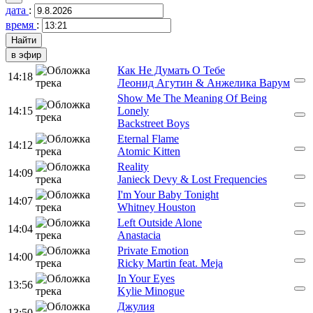
дата
:
время
:
в эфир
Как Не Думать О Тебе
14:18
Леонид Агутин & Анжелика Варум
Show Me The Meaning Of Being
14:15
Lonely
Backstreet Boys
Eternal Flame
14:12
Atomic Kitten
Reality
14:09
Janieck Devy & Lost Frequencies
I'm Your Baby Tonight
14:07
Whitney Houston
Left Outside Alone
14:04
Anastacia
Private Emotion
14:00
Ricky Martin feat. Meja
In Your Eyes
13:56
Kylie Minogue
Джулия
13:50