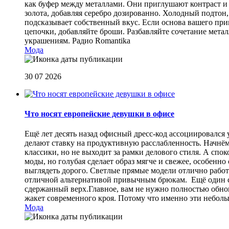
как буфер между металлами. Они приглушают контраст и 
золота, добавляя серебро дозированно. Холодный подтон, 
подсказывает собственный вкус. Если основа вашего прив
цепочки, добавляйте броши. Разбавляйте сочетание мет
украшениям.
Радио Romantika
Мода
30 07 2026
Что носят европейские девушки в офисе
Ещё лет десять назад офисный дресс-код ассоциировался
делают ставку на продуктивную расслабленность. Начнём
классики, но не выходит за рамки делового стиля. А спо
моды, но голубая сделает образ мягче и свежее, особен
выглядеть дорого. Светлые прямые модели отлично работа
отличной альтернативой привычным брюкам. Ещё один сп
сдержанный верх.Главное, вам не нужно полностью обнов
жакет современного кроя. Потому что именно эти небол
Мода