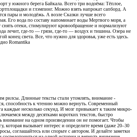
орт у южного берега Байкала. Всего три водоёма: Тёплое,
спортплощадки и глэмпинг. Можно взять напрокат сапборд. А
тся пары и молодёжь. А возле Сказки лучше всего
ая. Его вода по составу напоминает воды Мертвого моря, а
ют снять отеки, стимулируют кровообращение и нормализуют
ода лечит, где-то — грязи, где-то — воздух и тишина. Озера не
ой конец света. Все, что нужно для здоровья, уже есть здесь.
дио Romantika
рим рилсы. Длинные тексты стали утомлять, внимание -
ться, способность к чтению можно вернуть. Современный
а каждые несколько секунд. И мозг привыкает к таким микро-
ключаемся между десятками коротких текстов, быстро
ь внимание на одном произведении он не помогает. Чтобы
гу, которая вызывает интерес и определите время (даже 20–30
просы, соглашайтесь или спорьте с автором. И делайте заметки
ти сосредоточиться на одной истории и вернуть внимание,