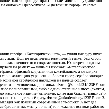
авшие золото, проведут практические занятия по украшению
 на обложке: Пресс-служба «Цветочный город». Реклама.
аллик серебра. «Категорически нет», — учили нас гуру вкуса.
ом стиля. Долгие десятилетия ювелирный этикет был строг,
о) — с лаконичностью и современностью. Их встреча в одном
и пряжек на ремнях — лишь бы избежать «металлического
стёрлись, офисный код сменился коктейльным, а ювелирка
 свою коллекцию украшений. Золото греет, серебро холодит.
с массивной серебряной накладкой на пальце создаёт
акцентом — мгновенная динамика. Фото: @shinobi34/123RF.com
 либо полированными, либо с одной степенью износа (скажем,
о массивное изделие (например, колье или браслет-панцирь) и
к попытка надеть всё сразу. Фото: @utkudemirsoy/123RF.com 3.
ыглядят как изящный современный арт-объект. А вот две
лые бриллианты, жемчуг, опалы) или кожаные вставки работают