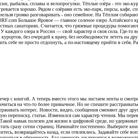
ии, рыбалка, сплавы и велопрогулки. Тёплые озёра - это эко-кур
ревается хорошо. Рядом с озёрами есть эко-парк, пирсы, кафе, 
нельзя громко разговаривать - оно семейное. На Тёплом собираю
23RF.com Большое Яровое — главное соленое озеро Алтайского кр
местных санаториях. Считается, что грязевые процедуры помога
У каждого озера в России — свой характер и своя сила. Где-то в
курортов, без очередей к врачу, без необходимости лететь на друг
ить себе не просто отдохнуть, а по-настоящему прийти в себя.
Ра
ечер с книгой. А теперь вместо этого мы листаем ленты и смот
лючиться на что-то более привычное. Но не спешите расстраива
рживать интерес. Новости, видео, сообщения сменяют друг друг
ую переписку, статьи. Изменился сам характер чтения. Мы пере
акой навык полезен для жизни в цифровой среде, но удерживат
итать сразу сотни страниц. Начинайте постепенно. Выберите кни
питесь, возвращайтесь назад, если отвлеклись. Задавайте себе во
вращаться в обязанность. Его ценность заключается в возможнос