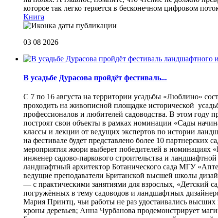
которое так легко теряется в бесконечном цифровом пот
Книга
03 08 2026
В усадьбе Дурасова пройдёт фестиваль...
С 7 по 16 августа на территории усадьбы «Люблино» сос
проходить на живописной площадке исторической усадьбы
профессионалов и любителей садоводства. В этом году п
построят свои объекты в рамках номинации «Сады начина
классы и лекции от ведущих экспертов по истории ланд
на фестивале будет представлено более 10 партнерских с
мероприятия жюри выберет победителей в номинациях «Б
инженер садово-паркового строительства и ландшафтной
ландшафтный архитектор Ботанического сада МГУ «Аптек
ведущие преподаватели Британской высшей школы дизайна
— с практическими занятиями для взрослых, «Детский са
погружённых в тему садоводов и ландшафтных дизайнеров
Мария Принтц, чьи работы не раз удостаивались высших 
кроны деревьев; Анна Чурбанова продемонстрирует маг