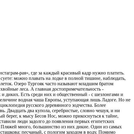
нстаграм-рая», где за каждый красивый кадр нужно платить.
 суете: можно плавать на лодке в полной тишине, наблюдать,
таблеток. Озеро Тургояк часто называют младшим братом
хвойные леса. А главная достопримечательность -
к и диких. Есть среди них и общественный - с шезлонгами и
о величине водная чаша Европы, уступающая лишь Ладоге. Но не
циклопедия русского деревянного зодчества. Более
. Двадцать два купола, серебристые, словно чешуя, и ни
ый берег, к мысу Бесов Нос, можно прикоснуться к тайне,
оставили люди задолго до появления первых египетских
 Пляжей много, большинство из них дикие. Один из самых
сташкова: песчаный, с пологим заходом в воду. Помимо