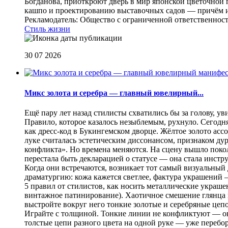
Богданова, приоткроют дверь в мир японской цветочной 
кашпо и проектированию выставочных садов — причём их
Рекламодатель: Общество с ограниченной ответственнос
Стиль жизни
30 07 2026
Микс золота и серебра — главный ювелирный...
Ещё пару лет назад стилисты схватились бы за голову, у
Правило, которое казалось незыблемым, рухнуло. Сегодн
как дресс-код в Букингемском дворце. Жёлтое золото асс
луке считалась эстетическим диссонансом, признаком ду
конфликта». Но времена меняются. На сцену вышло покол
перестала быть декларацией о статусе — она стала инст
Когда они встречаются, возникает тот самый визуальный д
драматургию: кожа кажется светлее, фактура украшений
5 правил от стилистов, как носить металлические украш
винтажное патинирование). Хаотичное смешение глянца и
выстройте вокруг него тонкие золотые и серебряные цепоч
Играйте с толщиной. Тонкие линии не конфликтуют — они
толстые цепи разного цвета на одной руке — уже перебо