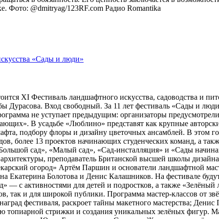
оке. Фото: @dmitryag/123RF.com
Радио Romantika
тоится XI Фестиваль ландшафтного искусства, садоводства и пи
 Дурасова. Вход свободный. За 11 лет фестиваль «Сады и люди»
рограмма не уступает предыдущим: организаторы предусмотрели
ющих». В усадьбе «Люблино» представят как крупные авторские 
шафта, подбору флоры и дизайну цветочных ансамблей. В этом г
адов, более 13 проектов начинающих студенческих команд, а та
ольшой сад», «Малый сад», «Сад-инсталляция» и «Сады начина
 архитектуры, преподаватель Британской высшей школы дизайн
арский огород» Артём Паршин и основатели ландшафтной масте
 Екатерина Болотова и Денис Калашников. На фестивале будут 
д» — с активностями для детей и подростков, а также «Зелёный 
, так и для широкой публики. Программа мастер-классов от зв
наград фестиваля, раскроет тайны макетного мастерства; Дени
ию топиарной стрижки и создания уникальных зелёных фигур. 