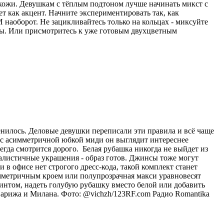
 кожи. Девушкам с тёплым подтоном лучше начинать микст с
ет как акцент. Начните экспериментировать так, как
 наоборот. Не зацикливайтесь только на кольцах - миксуйте
лы. Или присмотритесь к уже готовым двухцветным
енилось. Деловые девушки переписали эти правила и всё чаще
и с асимметричной юбкой миди он выглядит интереснее
егда смотрится дорого. Белая рубашка никогда не выйдет из
малистичные украшения - образ готов. Джинсы тоже могут
в офисе нет строгого дресс-кода, такой комплект станет
мметричным кроем или полупрозрачная макси уравновесят
интом, надеть голубую рубашку вместо белой или добавить
Парижа и Милана. Фото: @vichzh/123RF.com
Радио Romantika