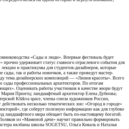
томниководства «Сады и люди». Впервые фестиваль будет
 прочно удерживает статус главного отраслевого события для
 лекции и практикумы для студентов-дизайнеров, которые
сады, так и работы новичков, а также проведут мастер-
оду тема дизайнерских композиций — «Линия красоты». Всего
кже сады профессиональных архитекторов. По итогам
ющих». Оценивать работы участников в качестве жюри будут
а Мария Принтц; ландшафтный архитектор Елена Дубнова;
рской Klükva space, члены союза художников России,
действовать несколько тематических зон: «Огород в городе»
лекторий», где соберут полезную информацию как для глубоко
ёзд ландшафтного мира обещает быть по-настоящему богатой.
с Поляков из «Маминой дачи» научит правильно формировать
Мастера икэбаны школы SOGETSU, Ольга Коваль и Наталья