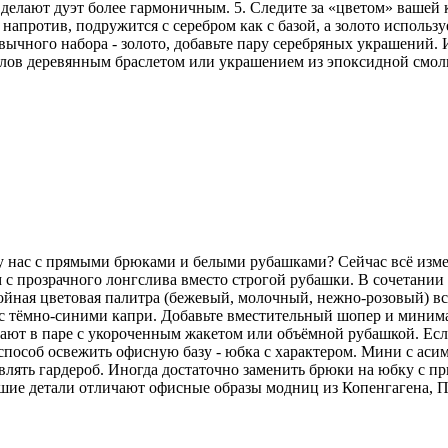
делают дуэт более гармоничным. 5. Следите за «цветом» вашей
напротив, подружится с серебром как с базой, а золото использу
ычного набора - золото, добавьте пару серебряных украшений. И
аллов деревянным браслетом или украшением из эпоксидной смо
 у нас с прямыми брюками и белыми рубашками? Сейчас всё изм
 с прозрачного лонгслива вместо строгой рубашки. В сочетани
койная цветовая палитра (бежевый, молочный, нежно-розовый) вс
но с тёмно-синими капри. Добавьте вместительный шопер и мини
ют в паре с укороченным жакетом или объёмной рубашкой. Если 
особ освежить офисную базу - юбка с характером. Мини с аси
лять гардероб. Иногда достаточно заменить брюки на юбку с пр
ьшие детали отличают офисные образы модниц из Копенгагена, 