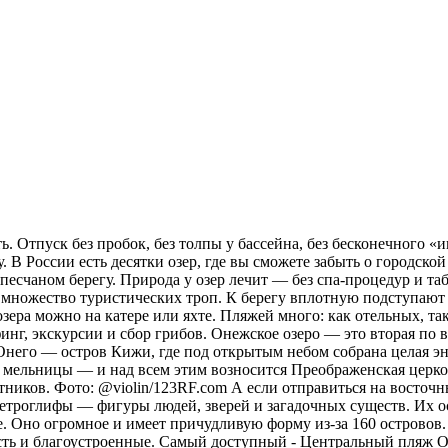
. Отпуск без пробок, без толпы у бассейна, без бесконечного «и
 В России есть десятки озер, где вы сможете забыть о городской
а песчаном берегу. Природа у озер лечит — без спа-процедур и 
х множество туристических троп. К берегу вплотную подступают 
зера можно на катере или яхте. Пляжей много: как отельных, та
рфинг, экскурсии и сбор грибов. Онежское озеро — это вторая п
 Онего — остров Кижи, где под открытым небом собрана целая эн
 мельницы — и над всем этим возносится Преображенская церковь
тников. Фото: @violin/123RF.com А если отправиться на восточн
ы петроглифы — фигуры людей, зверей и загадочных существ. Их 
. Оно огромное и имеет причудливую форму из-за 160 островов.
сть и благоустроенные. Самый доступный - Центральный пляж О