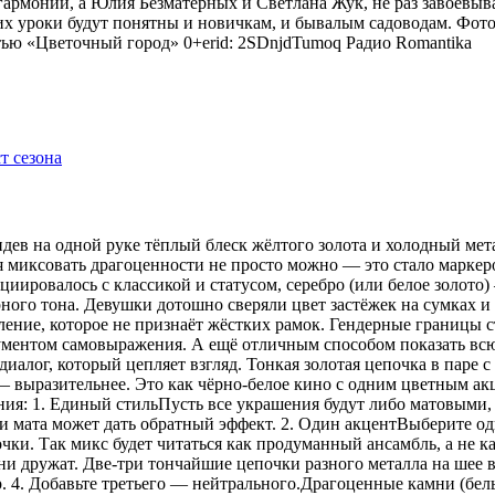
гармонии, а Юлия Безматерных и Светлана Жук, не раз завоёвыв
 уроки будут понятны и новичкам, и бывалым садоводам. Фото
тью «Цветочный город» 0+erid: 2SDnjdTumoq
Радио Romantika
видев на одной руке тёплый блеск жёлтого золота и холодный мет
я миксовать драгоценности не просто можно — это стало маркер
оциировалось с классикой и статусом, серебро (или белое золот
рного тона. Девушки дотошно сверяли цвет застёжек на сумках 
ение, которое не признаёт жёстких рамок. Гендерные границы 
рументом самовыражения. А ещё отличным способом показать всю
иалог, который цепляет взгляд. Тонкая золотая цепочка в паре 
 — выразительнее. Это как чёрно-белое кино с одним цветным 
ения: 1. Единый стильПусть все украшения будут либо матовыми,
 мата может дать обратный эффект. 2. Один акцентВыберите одн
ки. Так микс будет читаться как продуманный ансамбль, а не ка
 дружат. Две-три тончайшие цепочки разного металла на шее в
р. 4. Добавьте третьего — нейтрального.Драгоценные камни (бе