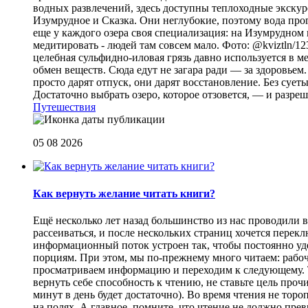
водных развлечений, здесь доступны теплоходные экскурс
Изумрудное и Сказка. Они неглубокие, поэтому вода прог
еще у каждого озера своя специализация: на Изумрудном 
медитировать - людей там совсем мало. Фото: @kviztln/1
целебная сульфидно-иловая грязь давно используется в 
обмен веществ. Сюда едут не загара ради — за здоровьем. 
просто дарят отпуск, они дарят восстановление. Без суеты 
Достаточно выбрать озеро, которое отзовется, — и разреш
Путешествия
05 08 2026
Как вернуть желание читать книги?
Eщё несколько лет назад большинство из нас проводили в
рассеиваться, и после нескольких страниц хочется перек
информационный поток устроен так, чтобы постоянно уде
порциям. При этом, мы по-прежнему много читаем: рабоч
просматриваем информацию и переходим к следующему. Т
вернуть себе способность к чтению, не ставьте цель проч
минут в день будет достаточно). Во время чтения не торо
на полях. А главное, помните, что чтение не должно пре