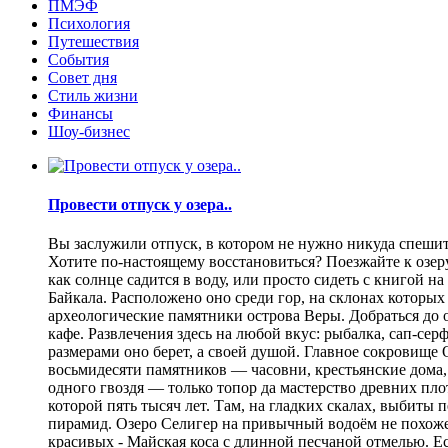
ПМЭФ
Психология
Путешествия
События
Совет дня
Стиль жизни
Финансы
Шоу-бизнес
Провести отпуск у озера..
Вы заслужили отпуск, в котором не нужно никуда спешить
Хотите по-настоящему восстановиться? Поезжайте к озеру.
как солнце садится в воду, или просто сидеть с книгой н
Байкала. Расположено оно среди гор, на склонах которы
археологические памятники острова Веры. Добраться до о
кафе. Развлечения здесь на любой вкус: рыбалка, сап-се
размерами оно берет, а своей душой. Главное сокровище
восьмидесяти памятников — часовни, крестьянские дома,
одного гвоздя — только топор да мастерство древних пло
которой пять тысяч лет. Там, на гладких скалах, выбит
пирамид. Озеро Селигер на привычный водоём не похоже
красивых - Майская коса с длинной песчаной отмелью. Е