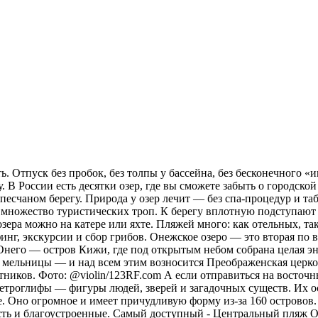
. Отпуск без пробок, без толпы у бассейна, без бесконечного «и
 В России есть десятки озер, где вы сможете забыть о городской
а песчаном берегу. Природа у озер лечит — без спа-процедур и 
х множество туристических троп. К берегу вплотную подступают 
зера можно на катере или яхте. Пляжей много: как отельных, та
рфинг, экскурсии и сбор грибов. Онежское озеро — это вторая п
 Онего — остров Кижи, где под открытым небом собрана целая эн
 мельницы — и над всем этим возносится Преображенская церковь
тников. Фото: @violin/123RF.com А если отправиться на восточн
ы петроглифы — фигуры людей, зверей и загадочных существ. Их 
. Оно огромное и имеет причудливую форму из-за 160 островов.
сть и благоустроенные. Самый доступный - Центральный пляж О