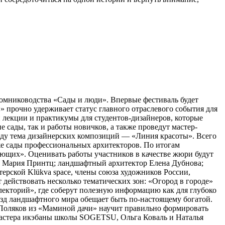
томниководства «Сады и люди». Впервые фестиваль будет
 прочно удерживает статус главного отраслевого события для
 лекции и практикумы для студентов-дизайнеров, которые
сады, так и работы новичков, а также проведут мастер-
оду тема дизайнерских композиций — «Линия красоты». Всего
кже сады профессиональных архитекторов. По итогам
ющих». Оценивать работы участников в качестве жюри будут
а Мария Принтц; ландшафтный архитектор Елена Дубнова;
рской Klükva space, члены союза художников России,
действовать несколько тематических зон: «Огород в городе»
лекторий», где соберут полезную информацию как для глубоко
ёзд ландшафтного мира обещает быть по-настоящему богатой.
с Поляков из «Маминой дачи» научит правильно формировать
Мастера икэбаны школы SOGETSU, Ольга Коваль и Наталья