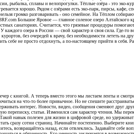
ии, рыбалка, сплавы и велопрогулки. Тёплые озёра - это эко-кур
ревается хорошо. Рядом с озёрами есть эко-парк, пирсы, кафе, 
нельзя громко разговаривать - оно семейное. На Тёплом собираю
23RF.com Большое Яровое — главное соленое озеро Алтайского кр
местных санаториях. Считается, что грязевые процедуры помога
У каждого озера в России — свой характер и своя сила. Где-то в
курортов, без очередей к врачу, без необходимости лететь на друг
ить себе не просто отдохнуть, а по-настоящему прийти в себя.
Ра
ечер с книгой. А теперь вместо этого мы листаем ленты и смот
лючиться на что-то более привычное. Но не спешите расстраива
рживать интерес. Новости, видео, сообщения сменяют друг друг
ую переписку, статьи. Изменился сам характер чтения. Мы пере
акой навык полезен для жизни в цифровой среде, но удерживат
итать сразу сотни страниц. Начинайте постепенно. Выберите кни
питесь, возвращайтесь назад, если отвлеклись. Задавайте себе во
вращаться в обязанность. Его ценность заключается в возможнос