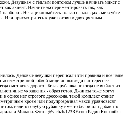
 кожи. Девушкам с тёплым подтоном лучше начинать микст с
ет как акцент. Начните экспериментировать так, как
 наоборот. Не зацикливайтесь только на кольцах - миксуйте
лы. Или присмотритесь к уже готовым двухцветным
енилось. Деловые девушки переписали эти правила и всё чаще
и с асимметричной юбкой миди он выглядит интереснее
егда смотрится дорого. Белая рубашка никогда не выйдет из
малистичные украшения - образ готов. Джинсы тоже могут
в офисе нет строгого дресс-кода, такой комплект станет
мметричным кроем или полупрозрачная макси уравновесят
интом, надеть голубую рубашку вместо белой или добавить
Парижа и Милана. Фото: @vichzh/123RF.com
Радио Romantika