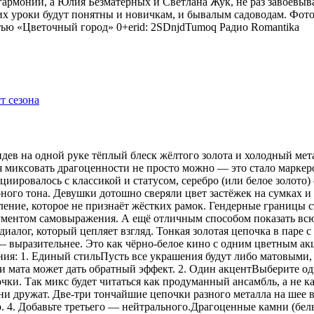
гармонии, а Юлия Безматерных и Светлана Жук, не раз завоёвыв
 уроки будут понятны и новичкам, и бывалым садоводам. Фото
тью «Цветочный город» 0+erid: 2SDnjdTumoq
Радио Romantika
видев на одной руке тёплый блеск жёлтого золота и холодный мет
я миксовать драгоценности не просто можно — это стало маркер
оциировалось с классикой и статусом, серебро (или белое золот
рного тона. Девушки дотошно сверяли цвет застёжек на сумках 
ение, которое не признаёт жёстких рамок. Гендерные границы 
рументом самовыражения. А ещё отличным способом показать всю
иалог, который цепляет взгляд. Тонкая золотая цепочка в паре 
 — выразительнее. Это как чёрно-белое кино с одним цветным 
ения: 1. Единый стильПусть все украшения будут либо матовыми,
 мата может дать обратный эффект. 2. Один акцентВыберите одн
ки. Так микс будет читаться как продуманный ансамбль, а не ка
 дружат. Две-три тончайшие цепочки разного металла на шее в
р. 4. Добавьте третьего — нейтрального.Драгоценные камни (бе