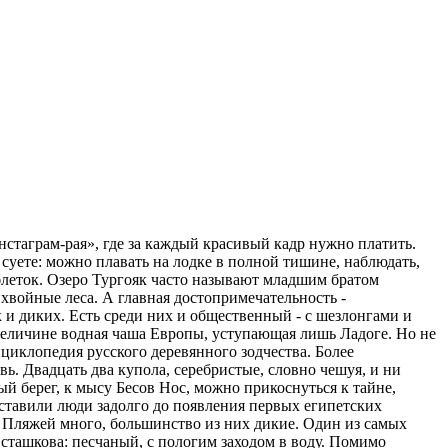
нстаграм-рая», где за каждый красивый кадр нужно платить.
 суете: можно плавать на лодке в полной тишине, наблюдать,
таблеток. Озеро Тургояк часто называют младшим братом
хвойные леса. А главная достопримечательность -
к и диких. Есть среди них и общественный - с шезлонгами и
о величине водная чаша Европы, уступающая лишь Ладоге. Но не
циклопедия русского деревянного зодчества. Более
. Двадцать два купола, серебристые, словно чешуя, и ни
ый берег, к мысу Бесов Нос, можно прикоснуться к тайне,
оставили люди задолго до появления первых египетских
 Пляжей много, большинство из них дикие. Один из самых
сташкова: песчаный, с пологим заходом в воду. Помимо