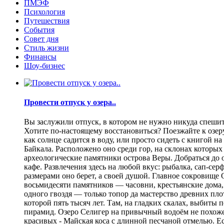
ПМЭФ
Психология
Путешествия
События
Совет дня
Стиль жизни
Финансы
Шоу-бизнес
Провести отпуск у озера..
Вы заслужили отпуск, в котором не нужно никуда спешить
Хотите по-настоящему восстановиться? Поезжайте к озеру.
как солнце садится в воду, или просто сидеть с книгой н
Байкала. Расположено оно среди гор, на склонах которы
археологические памятники острова Веры. Добраться до о
кафе. Развлечения здесь на любой вкус: рыбалка, сап-се
размерами оно берет, а своей душой. Главное сокровище
восьмидесяти памятников — часовни, крестьянские дома,
одного гвоздя — только топор да мастерство древних пло
которой пять тысяч лет. Там, на гладких скалах, выбит
пирамид. Озеро Селигер на привычный водоём не похоже
красивых - Майская коса с длинной песчаной отмелью. Е