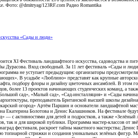
оке. Фото: @dmitryag/123RF.com
Радио Romantika
тоится XI Фестиваль ландшафтного искусства, садоводства и пи
 Дурасова. Вход свободный. За 11 лет фестиваль «Сады и люди»
рограмма не уступает предыдущим: организаторы предусмотрели
ющих». В усадьбе «Люблино» представят как крупные авторские 
шафта, подбору флоры и дизайну цветочных ансамблей. В этом г
адов, более 13 проектов начинающих студенческих команд, а та
ольшой сад», «Малый сад», «Сад-инсталляция» и «Сады начина
 архитектуры, преподаватель Британской высшей школы дизайн
арский огород» Артём Паршин и основатели ландшафтной масте
 Екатерина Болотова и Денис Калашников. На фестивале будут 
д» — с активностями для детей и подростков, а также «Зелёный 
, так и для широкой публики. Программа мастер-классов от зв
наград фестиваля, раскроет тайны макетного мастерства; Дени
ию топиарной стрижки и создания уникальных зелёных фигур. 