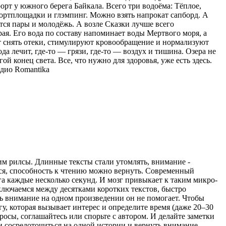
орт у южного берега Байкала. Всего три водоёма: Тёплое,
спортплощадки и глэмпинг. Можно взять напрокат сапборд. А
тся пары и молодёжь. А возле Сказки лучше всего
ая. Его вода по составу напоминает воды Мертвого моря, а
ют снять отеки, стимулируют кровообращение и нормализуют
ода лечит, где-то — грязи, где-то — воздух и тишина. Озера не
ой конец света. Все, что нужно для здоровья, уже есть здесь.
дио Romantika
рим рилсы. Длинные тексты стали утомлять, внимание -
ться, способность к чтению можно вернуть. Современный
а каждые несколько секунд. И мозг привыкает к таким микро-
ключаемся между десятками коротких текстов, быстро
ь внимание на одном произведении он не помогает. Чтобы
гу, которая вызывает интерес и определите время (даже 20–30
просы, соглашайтесь или спорьте с автором. И делайте заметки
ти сосредоточиться на одной истории и вернуть внимание,