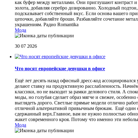
как буфер между металлами. Они приглушают контраст и 
золота, добавляя серебро дозированно. Холодный подтон, 
подсказывает собственный вкус. Если основа вашего прив
цепочки, добавляйте броши. Разбавляйте сочетание мет
украшениям.
Радио Romantika
Мода
30 07 2026
Что носят европейские девушки в офисе
Ещё лет десять назад офисный дресс-код ассоциировался
делают ставку на продуктивную расслабленность. Начнём
классики, но не выходит за рамки делового стиля. А спо
моды, но голубая сделает образ мягче и свежее, особен
выглядеть дорого. Светлые прямые модели отлично работа
отличной альтернативой привычным брюкам. Ещё один сп
сдержанный верх.Главное, вам не нужно полностью обнов
жакет современного кроя. Потому что именно эти небол
Мода