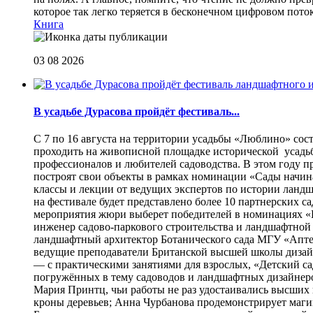
которое так легко теряется в бесконечном цифровом пот
Книга
03 08 2026
В усадьбе Дурасова пройдёт фестиваль...
С 7 по 16 августа на территории усадьбы «Люблино» сос
проходить на живописной площадке исторической усадьбы
профессионалов и любителей садоводства. В этом году п
построят свои объекты в рамках номинации «Сады начина
классы и лекции от ведущих экспертов по истории ланд
на фестивале будет представлено более 10 партнерских с
мероприятия жюри выберет победителей в номинациях «Б
инженер садово-паркового строительства и ландшафтной
ландшафтный архитектор Ботанического сада МГУ «Аптек
ведущие преподаватели Британской высшей школы дизайна
— с практическими занятиями для взрослых, «Детский са
погружённых в тему садоводов и ландшафтных дизайнеров
Мария Принтц, чьи работы не раз удостаивались высших 
кроны деревьев; Анна Чурбанова продемонстрирует маг