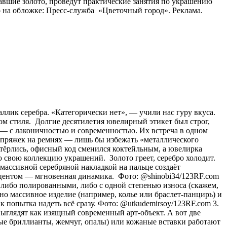
авшие золото, проведут практические занятия по украшению
 на обложке: Пресс-служба «Цветочный город». Реклама.
аллик серебра. «Категорически нет», — учили нас гуру вкуса.
ом стиля. Долгие десятилетия ювелирный этикет был строг,
о) — с лаконичностью и современностью. Их встреча в одном
и пряжек на ремнях — лишь бы избежать «металлического
стёрлись, офисный код сменился коктейльным, а ювелирка
 свою коллекцию украшений. Золото греет, серебро холодит.
с массивной серебряной накладкой на пальце создаёт
акцентом — мгновенная динамика. Фото: @shinobi34/123RF.com
 либо полированными, либо с одной степенью износа (скажем,
о массивное изделие (например, колье или браслет-панцирь) и
к попытка надеть всё сразу. Фото: @utkudemirsoy/123RF.com 3.
ыглядят как изящный современный арт-объект. А вот две
лые бриллианты, жемчуг, опалы) или кожаные вставки работают