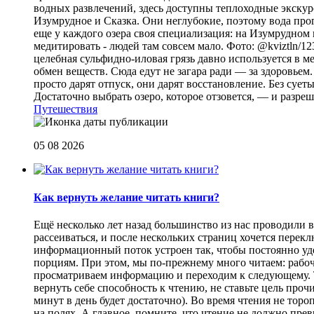
водных развлечений, здесь доступны теплоходные экскурс
Изумрудное и Сказка. Они неглубокие, поэтому вода прог
еще у каждого озера своя специализация: на Изумрудном 
медитировать - людей там совсем мало. Фото: @kviztln/1
целебная сульфидно-иловая грязь давно используется в 
обмен веществ. Сюда едут не загара ради — за здоровьем. 
просто дарят отпуск, они дарят восстановление. Без суеты 
Достаточно выбрать озеро, которое отзовется, — и разреш
Путешествия
05 08 2026
Как вернуть желание читать книги?
Eщё несколько лет назад большинство из нас проводили в
рассеиваться, и после нескольких страниц хочется перек
информационный поток устроен так, чтобы постоянно уде
порциям. При этом, мы по-прежнему много читаем: рабоч
просматриваем информацию и переходим к следующему. Т
вернуть себе способность к чтению, не ставьте цель проч
минут в день будет достаточно). Во время чтения не торо
на полях. А главное, помните, что чтение не должно пре