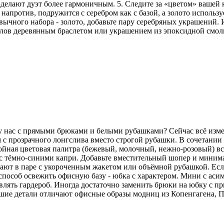
делают дуэт более гармоничным. 5. Следите за «цветом» вашей
напротив, подружится с серебром как с базой, а золото использу
ычного набора - золото, добавьте пару серебряных украшений. И
аллов деревянным браслетом или украшением из эпоксидной смо
 у нас с прямыми брюками и белыми рубашками? Сейчас всё изм
 с прозрачного лонгслива вместо строгой рубашки. В сочетани
койная цветовая палитра (бежевый, молочный, нежно-розовый) вс
но с тёмно-синими капри. Добавьте вместительный шопер и мини
ют в паре с укороченным жакетом или объёмной рубашкой. Если 
особ освежить офисную базу - юбка с характером. Мини с аси
лять гардероб. Иногда достаточно заменить брюки на юбку с пр
ьшие детали отличают офисные образы модниц из Копенгагена, 