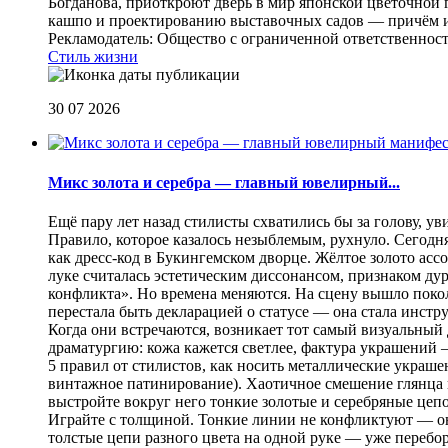
Богданова, приоткроют дверь в мир японской цветочной 
кашпо и проектированию выставочных садов — причём их
Рекламодатель: Общество с ограниченной ответственнос
Стиль жизни
30 07 2026
Микс золота и серебра — главный ювелирный...
Ещё пару лет назад стилисты схватились бы за голову, у
Правило, которое казалось незыблемым, рухнуло. Сегодн
как дресс-код в Букингемском дворце. Жёлтое золото асс
луке считалась эстетическим диссонансом, признаком ду
конфликта». Но времена меняются. На сцену вышло покол
перестала быть декларацией о статусе — она стала инст
Когда они встречаются, возникает тот самый визуальный д
драматургию: кожа кажется светлее, фактура украшений
5 правил от стилистов, как носить металлические украш
винтажное патинирование). Хаотичное смешение глянца и
выстройте вокруг него тонкие золотые и серебряные цепоч
Играйте с толщиной. Тонкие линии не конфликтуют — они
толстые цепи разного цвета на одной руке — уже перебо