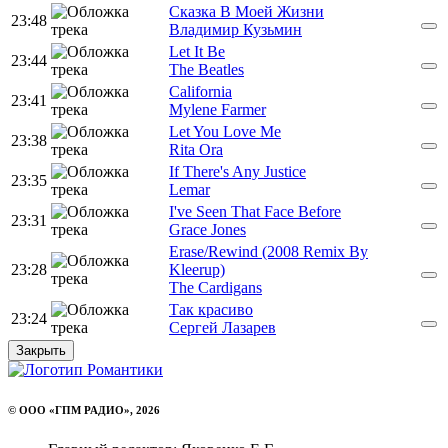
Сказка В Моей Жизни
23:48
Владимир Кузьмин
Let It Be
23:44
The Beatles
California
23:41
Mylene Farmer
Let You Love Me
23:38
Rita Ora
If There's Any Justice
23:35
Lemar
I've Seen That Face Before
23:31
Grace Jones
Erase/Rewind (2008 Remix By
23:28
Kleerup)
The Cardigans
Так красиво
23:24
Сергей Лазарев
Закрыть
© ООО «ГПМ РАДИО», 2026