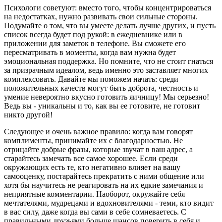
Психологи советуют: вместо того, чтобы концентрироваться
на недостатках, нужно развивать свои сильные стороны.
Подумайте о том, что вы умеете делать лучше других, и пусть
список всегда будет под рукой: в ежедневнике или в
приложении для заметок в телефоне. Вы сможете его
пересматривать в моменты, когда вам нужна будет
эмоциональная поддержка. Но помните, что не стоит гнаться
за призрачным идеалом, ведь именно это заставляет многих
комплексовать. Давайте мы поможем начать: среди
положительных качеств могут быть доброта, честность и
умение невероятно вкусно готовить яичницу! Мы серьезно!
Ведь вы - уникальны и то, как вы ее готовите, не готовит
никто другой!
Следующее и очень важное правило: когда вам говорят
комплименты, принимайте их с благодарностью. Не
отрицайте добрые фразы, которые звучат в ваш адрес, а
старайтесь замечать все самое хорошее. Если среди
окружающих есть те, кто негативно влияет на вашу
самооценку, постарайтесь прекратить с ними общение или
хотя бы научитесь не реагировать на их едкие замечания и
неприятные комментарии. Наоборот, окружайте себя
мечтателями, мудрецами и вдохновителями - теми, кто видит
в вас силу, даже когда вы сами в себе сомневаетесь. С
правильными друзьями больше шансов поверить в себя и