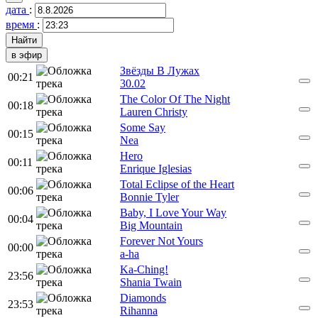
дата
:
время
:
в эфир
Звёзды В Лужах
00:21
30.02
The Color Of The Night
00:18
Lauren Christy
Some Say
00:15
Nea
Hero
00:11
Enrique Iglesias
Total Eclipse of the Heart
00:06
Bonnie Tyler
Baby, I Love Your Way
00:04
Big Mountain
Forever Not Yours
00:00
a-ha
Ka-Ching!
23:56
Shania Twain
Diamonds
23:53
Rihanna