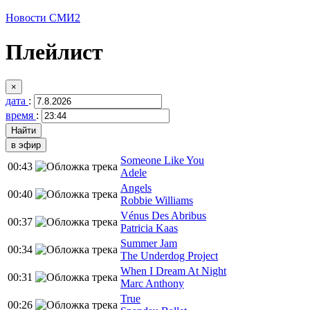
Новости СМИ2
Плейлист
×
дата
:
время
:
в эфир
Someone Like You
00:43
Adele
Angels
00:40
Robbie Williams
Vénus Des Abribus
00:37
Patricia Kaas
Summer Jam
00:34
The Underdog Project
When I Dream At Night
00:31
Marc Anthony
True
00:26