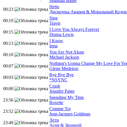
Spandau Ballet
Небо
00:23
Дискотека Авария & Моральный Кодек
Sing
00:19
Travis
I Love You Always Forever
00:15
Donna Lewis
I Know
00:13
Irma
You Are Not Alone
00:10
Michael Jackson
Nothing's Gonna Change My Love For Yo
00:07
Glenn Medeiros
Bye Bye Bye
00:03
*NSYNC
Crush
00:00
Jennifer Paige
Spending My Time
23:56
Roxette
Comme Toi
23:52
Jean-Jacques Goldman
Лети
23:49
Асия & Звонкий