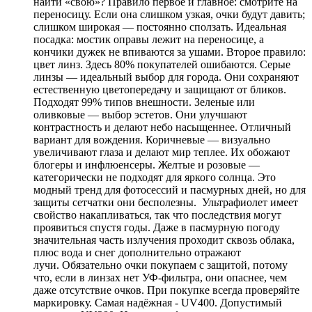
найти «свою»? Правило первое и главное: смотрите на
переносицу. Если она слишком узкая, очки будут давить;
слишком широкая — постоянно сползать. Идеальная
посадка: мостик оправы лежит на переносице, а
кончики дужек не впиваются за ушами. Второе правило:
цвет линз. Здесь 80% покупателей ошибаются. Серые
линзы — идеальный выбор для города. Они сохраняют
естественную цветопередачу и защищают от бликов.
Подходят 99% типов внешности. Зеленые или
оливковые — выбор эстетов. Они улучшают
контрастность и делают небо насыщеннее. Отличный
вариант для вождения. Коричневые — визуально
увеличивают глаза и делают мир теплее. Их обожают
блогеры и инфлюенсеры. Желтые и розовые —
категорически не подходят для яркого солнца. Это
модный тренд для фотосессий и пасмурных дней, но для
защиты сетчатки они бесполезны. Ультрафиолет имеет
свойство накапливаться, так что последствия могут
проявиться спустя годы. Даже в пасмурную погоду
значительная часть излучения проходит сквозь облака,
плюс вода и снег дополнительно отражают
лучи. Обязательно очки покупаем с защитой, потому
что, если в линзах нет УФ-фильтра, они опаснее, чем
даже отсутствие очков. При покупке всегда проверяйте
маркировку. Самая надёжная - UV400. Допустимый