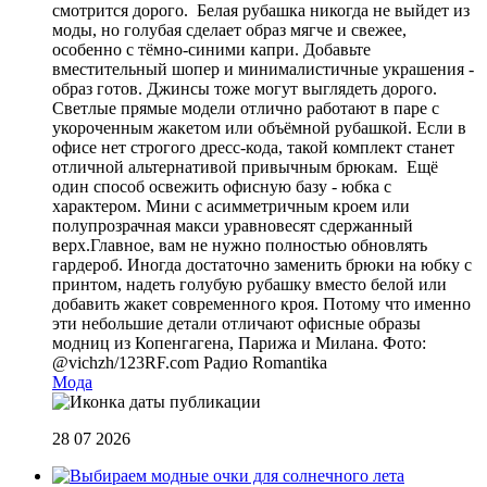
смотрится дорого. Белая рубашка никогда не выйдет из
моды, но голубая сделает образ мягче и свежее,
особенно с тёмно-синими капри. Добавьте
вместительный шопер и минималистичные украшения -
образ готов. Джинсы тоже могут выглядеть дорого.
Светлые прямые модели отлично работают в паре с
укороченным жакетом или объёмной рубашкой. Если в
офисе нет строгого дресс-кода, такой комплект станет
отличной альтернативой привычным брюкам. Ещё
один способ освежить офисную базу - юбка с
характером. Мини с асимметричным кроем или
полупрозрачная макси уравновесят сдержанный
верх.Главное, вам не нужно полностью обновлять
гардероб. Иногда достаточно заменить брюки на юбку с
принтом, надеть голубую рубашку вместо белой или
добавить жакет современного кроя. Потому что именно
эти небольшие детали отличают офисные образы
модниц из Копенгагена, Парижа и Милана. Фото:
@vichzh/123RF.com
Радио Romantika
Мода
28 07 2026