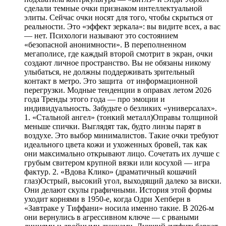
сделали темные очки признаком интеллектуальной
элиты. Сейчас очки носят для того, чтобы скрыться от
реальности. Это «эффект зеркала»: вы видите всех, а вас
— нет. Психологи называют это состоянием
«безопасной анонимности». В переполненном
мегаполисе, где каждый второй смотрит в экран, очки
создают личное пространство. Вы не обязаны никому
улыбаться, не должны поддерживать зрительный
контакт в метро. Это защита от информационной
перегрузки. Модные тенденции в оправах летом 2026
года Тренды этого года — про эмоции и
индивидуальность. Забудьте о безликих «универсалах».
1. «Стальной ангел» (тонкий металл)Оправы толщиной
меньше спички. Выглядят так, будто линзы парят в
воздухе. Это выбор минималистов. Такие очки требуют
идеального цвета кожи и ухоженных бровей, так как
они максимально открывают лицо. Сочетать их лучше с
грубым свитером крупной вязки или косухой — игра
фактур. 2. «Вдова Клико» (драматичный кошачий
глаз)Острый, высокий угол, выходящий далеко за виски.
Они делают скулы графичными. История этой формы
уходит корнями в 1950-е, когда Одри Хепберн в
«Завтраке у Тиффани» носила именно такие. В 2026-м
они вернулись в агрессивном ключе — с рваными