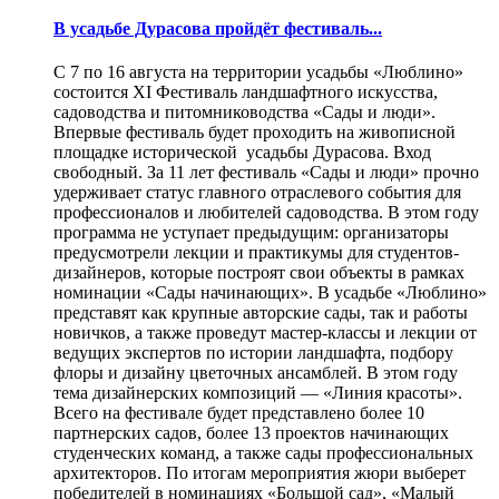
В усадьбе Дурасова пройдёт фестиваль...
С 7 по 16 августа на территории усадьбы «Люблино»
состоится XI Фестиваль ландшафтного искусства,
садоводства и питомниководства «Сады и люди».
Впервые фестиваль будет проходить на живописной
площадке исторической усадьбы Дурасова. Вход
свободный. За 11 лет фестиваль «Сады и люди» прочно
удерживает статус главного отраслевого события для
профессионалов и любителей садоводства. В этом году
программа не уступает предыдущим: организаторы
предусмотрели лекции и практикумы для студентов-
дизайнеров, которые построят свои объекты в рамках
номинации «Сады начинающих». В усадьбе «Люблино»
представят как крупные авторские сады, так и работы
новичков, а также проведут мастер-классы и лекции от
ведущих экспертов по истории ландшафта, подбору
флоры и дизайну цветочных ансамблей. В этом году
тема дизайнерских композиций — «Линия красоты».
Всего на фестивале будет представлено более 10
партнерских садов, более 13 проектов начинающих
студенческих команд, а также сады профессиональных
архитекторов. По итогам мероприятия жюри выберет
победителей в номинациях «Большой сад», «Малый