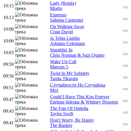
Lady (Remix)
10:15
Modjo
Espresso
10:13
Sabrina Carpenter
I'm Walking Away
10:09
Craig David
Ja Tebia Liubliu
10:06
Adriano Celentano
Stumblin' In
10:03
Chris Norman & Suzi Quatro
Wake Up Call
09:59
Maroon 5
Twist In My Sobriety
09:56
Tanita Tikaram
Случайности Не Случайны
09:51
Мот
Could I Have This Kiss Forever
09:47
Enrique Iglesias & Whitney Houston
The Fate Of Ophelia
09:43
Taylor Swift
Don't Worry, Be Happy
09:41
The Busters