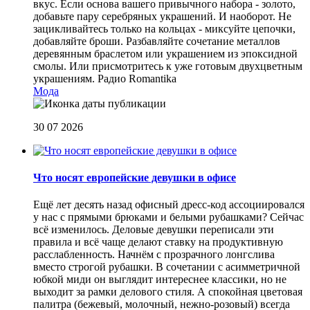
вкус. Если основа вашего привычного набора - золото,
добавьте пару серебряных украшений. И наоборот. Не
зацикливайтесь только на кольцах - миксуйте цепочки,
добавляйте броши. Разбавляйте сочетание металлов
деревянным браслетом или украшением из эпоксидной
смолы. Или присмотритесь к уже готовым двухцветным
украшениям.
Радио Romantika
Мода
30 07 2026
Что носят европейские девушки в офисе
Ещё лет десять назад офисный дресс-код ассоциировался
у нас с прямыми брюками и белыми рубашками? Сейчас
всё изменилось. Деловые девушки переписали эти
правила и всё чаще делают ставку на продуктивную
расслабленность. Начнём с прозрачного лонгслива
вместо строгой рубашки. В сочетании с асимметричной
юбкой миди он выглядит интереснее классики, но не
выходит за рамки делового стиля. А спокойная цветовая
палитра (бежевый, молочный, нежно-розовый) всегда