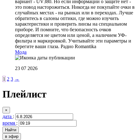
вариант - UV380. Но если информации о защите нет -
это повод насторожиться. Никогда не покупайте очки в
случайных местах - на рынках или в переходах. Лучше
обратитесь в салоны оптики, где можно изучить
характеристики и проверить линзы на специальном
приборе. И помните, что безопасность очков
определяется не цветом или ценой, а наличием УФ-
фильтра и маркировкой. Учитывайте эти параметры и
берегите ваши глаза.
Радио Romantika
Мода
23 07 2026
1
2
3
→
Плейлист
×
дата
:
время
:
в эфир