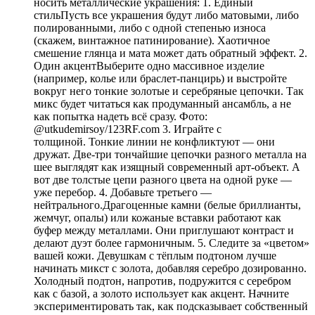
носить металлические украшения: 1. Единый
стильПусть все украшения будут либо матовыми, либо
полированными, либо с одной степенью износа
(скажем, винтажное патинирование). Хаотичное
смешение глянца и мата может дать обратный эффект. 2.
Один акцентВыберите одно массивное изделие
(например, колье или браслет-панцирь) и выстройте
вокруг него тонкие золотые и серебряные цепочки. Так
микс будет читаться как продуманный ансамбль, а не
как попытка надеть всё сразу. Фото:
@utkudemirsoy/123RF.com 3. Играйте с
толщиной. Тонкие линии не конфликтуют — они
дружат. Две-три тончайшие цепочки разного металла на
шее выглядят как изящный современный арт-объект. А
вот две толстые цепи разного цвета на одной руке —
уже перебор. 4. Добавьте третьего —
нейтрального.Драгоценные камни (белые бриллианты,
жемчуг, опалы) или кожаные вставки работают как
буфер между металлами. Они приглушают контраст и
делают дуэт более гармоничным. 5. Следите за «цветом»
вашей кожи. Девушкам с тёплым подтоном лучше
начинать микст с золота, добавляя серебро дозированно.
Холодный подтон, напротив, подружится с серебром
как с базой, а золото использует как акцент. Начните
экспериментировать так, как подсказывает собственный