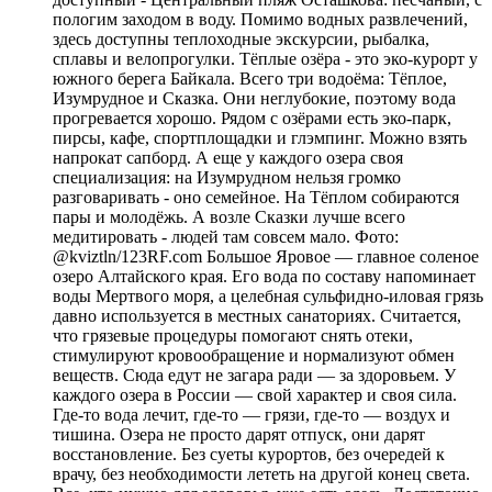
пологим заходом в воду. Помимо водных развлечений,
здесь доступны теплоходные экскурсии, рыбалка,
сплавы и велопрогулки. Тёплые озёра - это эко-курорт у
южного берега Байкала. Всего три водоёма: Тёплое,
Изумрудное и Сказка. Они неглубокие, поэтому вода
прогревается хорошо. Рядом с озёрами есть эко-парк,
пирсы, кафе, спортплощадки и глэмпинг. Можно взять
напрокат сапборд. А еще у каждого озера своя
специализация: на Изумрудном нельзя громко
разговаривать - оно семейное. На Тёплом собираются
пары и молодёжь. А возле Сказки лучше всего
медитировать - людей там совсем мало. Фото:
@kviztln/123RF.com Большое Яровое — главное соленое
озеро Алтайского края. Его вода по составу напоминает
воды Мертвого моря, а целебная сульфидно-иловая грязь
давно используется в местных санаториях. Считается,
что грязевые процедуры помогают снять отеки,
стимулируют кровообращение и нормализуют обмен
веществ. Сюда едут не загара ради — за здоровьем. У
каждого озера в России — свой характер и своя сила.
Где-то вода лечит, где-то — грязи, где-то — воздух и
тишина. Озера не просто дарят отпуск, они дарят
восстановление. Без суеты курортов, без очередей к
врачу, без необходимости лететь на другой конец света.