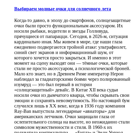
Выбираем модные очки для солнечного лета
Когда-то давно, в эпоху до смартфонов, солнцезащитные
очки были просто функциональным аксессуаром. Их
носили рыбаки, водители и звезды Голливуда,
прячущиеся от папарацци. Сегодня, в 2026-м, ситуация
кардинально иная. Мы живем в мире, где наши глаза
ежедневно подвергаются тройной атаке: ультрафиолет,
синий свет экранов и информационный шум, от
которого хочется просто закрыться. И именно в этот
момент на сцену выходят они — тёмные очки, которые
стали не просто аксессуаром, а психологической броней.
Мало кто знает, но в Древнем Риме император Нерон
наблюдал за гладиаторскими боями через полированный
изумруд — это был первый в истории
«солнцезащитный» девайс. В Китае XII века судьи
носили очки из дымчатого кварца, чтобы скрывать свои
эмоции и сохранять невозмутимость. Но настоящий бум
случился лишь в XX веке, когда в 1936 году компания
Ray-Ban выпустила легендарные «авиаторы» для
американских летчиков. Очки защищали глаза от
ослепительного солнца на высоте, но неожиданно стали
символом мужественности и стиля. В 1960-х их
подхватила контркультура — «Битлз» и Энди Уорхол