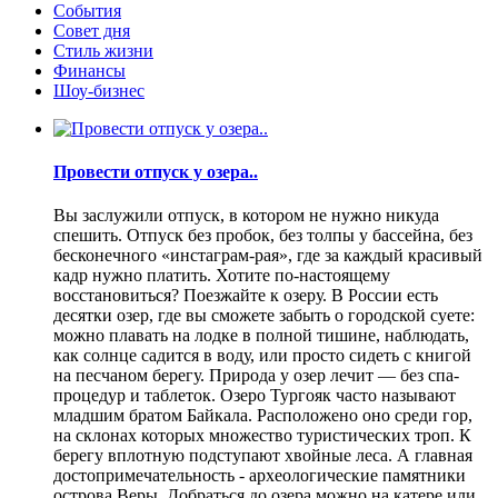
События
Совет дня
Стиль жизни
Финансы
Шоу-бизнес
Провести отпуск у озера..
Вы заслужили отпуск, в котором не нужно никуда
спешить. Отпуск без пробок, без толпы у бассейна, без
бесконечного «инстаграм-рая», где за каждый красивый
кадр нужно платить. Хотите по-настоящему
восстановиться? Поезжайте к озеру. В России есть
десятки озер, где вы сможете забыть о городской суете:
можно плавать на лодке в полной тишине, наблюдать,
как солнце садится в воду, или просто сидеть с книгой
на песчаном берегу. Природа у озер лечит — без спа-
процедур и таблеток. Озеро Тургояк часто называют
младшим братом Байкала. Расположено оно среди гор,
на склонах которых множество туристических троп. К
берегу вплотную подступают хвойные леса. А главная
достопримечательность - археологические памятники
острова Веры. Добраться до озера можно на катере или