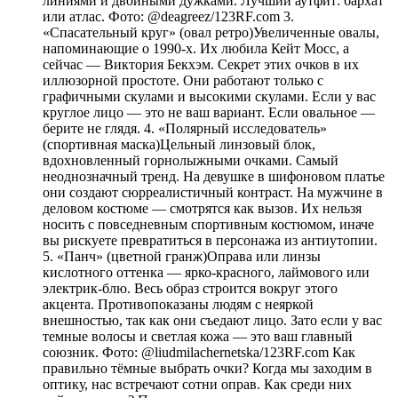
линиями и двойными дужками. Лучший аутфит: бархат
или атлас. Фото: @deagreez/123RF.com 3.
«Спасательный круг» (овал ретро)Увеличенные овалы,
напоминающие о 1990-х. Их любила Кейт Мосс, а
сейчас — Виктория Бекхэм. Секрет этих очков в их
иллюзорной простоте. Они работают только с
графичными скулами и высокими скулами. Если у вас
круглое лицо — это не ваш вариант. Если овальное —
берите не глядя. 4. «Полярный исследователь»
(спортивная маска)Цельный линзовый блок,
вдохновленный горнолыжными очками. Самый
неоднозначный тренд. На девушке в шифоновом платье
они создают сюрреалистичный контраст. На мужчине в
деловом костюме — смотрятся как вызов. Их нельзя
носить с повседневным спортивным костюмом, иначе
вы рискуете превратиться в персонажа из антиутопии.
5. «Панч» (цветной гранж)Оправа или линзы
кислотного оттенка — ярко-красного, лаймового или
электрик-блю. Весь образ строится вокруг этого
акцента. Противопоказаны людям с неяркой
внешностью, так как они съедают лицо. Зато если у вас
темные волосы и светлая кожа — это ваш главный
союзник. Фото: @liudmilachernetska/123RF.com Как
правильно тёмные выбрать очки? Когда мы заходим в
оптику, нас встречают сотни оправ. Как среди них