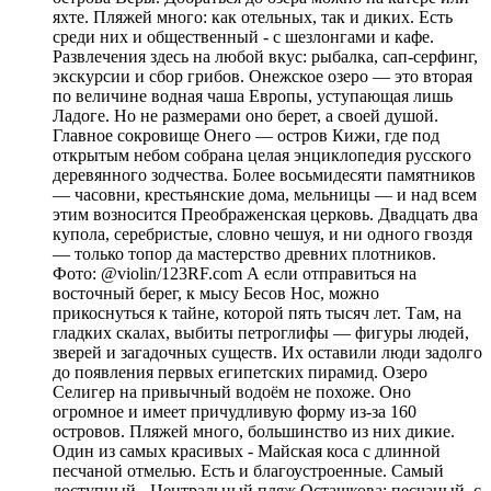
яхте. Пляжей много: как отельных, так и диких. Есть
среди них и общественный - с шезлонгами и кафе.
Развлечения здесь на любой вкус: рыбалка, сап-серфинг,
экскурсии и сбор грибов. Онежское озеро — это вторая
по величине водная чаша Европы, уступающая лишь
Ладоге. Но не размерами оно берет, а своей душой.
Главное сокровище Онего — остров Кижи, где под
открытым небом собрана целая энциклопедия русского
деревянного зодчества. Более восьмидесяти памятников
— часовни, крестьянские дома, мельницы — и над всем
этим возносится Преображенская церковь. Двадцать два
купола, серебристые, словно чешуя, и ни одного гвоздя
— только топор да мастерство древних плотников.
Фото: @violin/123RF.com А если отправиться на
восточный берег, к мысу Бесов Нос, можно
прикоснуться к тайне, которой пять тысяч лет. Там, на
гладких скалах, выбиты петроглифы — фигуры людей,
зверей и загадочных существ. Их оставили люди задолго
до появления первых египетских пирамид. Озеро
Селигер на привычный водоём не похоже. Оно
огромное и имеет причудливую форму из-за 160
островов. Пляжей много, большинство из них дикие.
Один из самых красивых - Майская коса с длинной
песчаной отмелью. Есть и благоустроенные. Самый
доступный - Центральный пляж Осташкова: песчаный, с