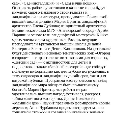
сад», «Сад-инсталляция» и «Сады начинающих».
Оценивать работы участников в качестве жюри будут
инженер садово-паркового строительства и
ландшафтной архитектуры, преподаватель Британской
высшей школы дизайна Мария Принтц; ландшафтный
архитектор Елена Дубнова; ландшафтный архитектор
Ботанического сада МГУ «Аптекарский огород» Артём
Паршин и основатели ландшафтной мастерской Klükva
space, члены союза художников России, ведущие
преподаватели Британской высшей школы дизайна
Екатерина Болотова и Денис Калашников. На фестивале
будут действовать несколько тематических зон: «Огород
в городе» — с практическими занятиями для взрослых,
«Детский сад» — с активностями для детей и
подростков, а также «Зелёный лекторий», где соберут
полезную информацию как для глубоко погружённых в
тему садоводов и ландшафтных дизайнеров, так и для
широкой публики. Программа мастер-классов от звёзд
ландшафтного мира обещает быть по-настоящему
богатой. Мария Принтц, чьи работы не раз
удостаивались высших наград фестиваля, раскроет
тайны макетного мастерства; Денис Поляков из
«Маминой дачи» научит правильно формировать кроны
деревьев; Анна Чурбанова продемонстрирует магию
топиарной стрижки и создания уникальных зелёных