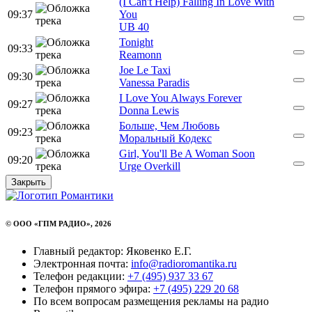
(I Can't Help) Falling In Love With
09:37
You
UB 40
Tonight
09:33
Reamonn
Joe Le Taxi
09:30
Vanessa Paradis
I Love You Always Forever
09:27
Donna Lewis
Больше, Чем Любовь
09:23
Моральный Кодекс
Girl, You'll Be A Woman Soon
09:20
Urge Overkill
Закрыть
© ООО «ГПМ РАДИО», 2026
Главный редактор: Яковенко Е.Г.
Электронная почта:
info@radioromantika.ru
Телефон редакции:
+7 (495) 937 33 67
Телефон прямого эфира:
+7 (495) 229 20 68
По всем вопросам размещения рекламы на радио