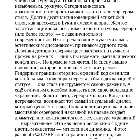
учили нас гуру вкуса. Правило, которое казалось
незыблемым, рухнуло. Сегодня миксовать
драгоценности не просто можно — это стало маркером
стиля. Долгие десятилетия ювелирный этикет был
строг, как дресс-код в Букингемском дворце. Жёлтое
золото ассоциировалось с классикой и статусом, серебро
(или белое золото) — с лаконичностью и
современностью. Их встреча в одном луке считалась
эстетическим диссонансом, признаком дурного тона.
Девушки дотошно сверяли цвет застёжек на сумках и
пряжек на ремнях — лишь бы избежать «металлического
конфликта». Но времена меняются. На сцену вышло
поколение, которое не признаёт жёстких рамок.
Гендерные границы стёрлись, офисный код сменился
коктейльным, а ювелирка перестала быть декларацией о
статусе — она стала инструментом самовыражения. А
ещё отличным способом показать всю свою коллекцию
украшений. Золото греет, серебро холодит. Когда они
встречаются, возникает тот самый визуальный диалог,
который цепляет взгляд. Тонкая золотая цепочка в паре с
массивной серебряной накладкой на пальце создаёт
драматургию: кожа кажется светлее, фактура украшений
— выразительнее. Это как чёрно-белое кино с одним
цветным акцентом — мгновенная динамика. Фото:
@shinobi34/123RF.com 5 правил от стилистов, как