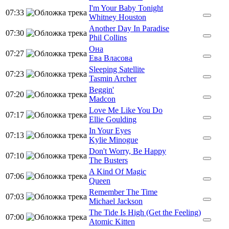
I'm Your Baby Tonight
07:33
Whitney Houston
Another Day In Paradise
07:30
Phil Collins
Она
07:27
Ева Власова
Sleeping Satellite
07:23
Tasmin Archer
Beggin'
07:20
Madcon
Love Me Like You Do
07:17
Ellie Goulding
In Your Eyes
07:13
Kylie Minogue
Don't Worry, Be Happy
07:10
The Busters
A Kind Of Magic
07:06
Queen
Remember The Time
07:03
Michael Jackson
The Tide Is High (Get the Feeling)
07:00
Atomic Kitten