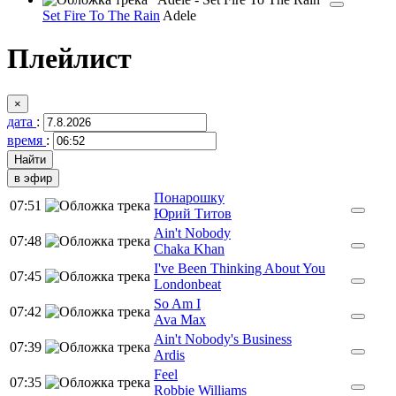
Set Fire To The Rain
Adele
Плейлист
×
дата
:
время
:
в эфир
Понарошку
07:51
Юрий Титов
Ain't Nobody
07:48
Chaka Khan
I've Been Thinking About You
07:45
Londonbeat
So Am I
07:42
Ava Max
Ain't Nobody's Business
07:39
Ardis
Feel
07:35
Robbie Williams